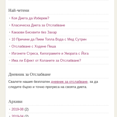
Най-четени
Коя Диета да Изберем?
Класическа Диета за Отслабване
Какаови Бисквити без Захар
10 Причини да Пием Топла Вода с Мед Сутрин
Отслабване с Ходене Пеша
Изгонете Стреса, Килограмите и Умората с Йога
Има ли Ефект от Коланите за Отслабване?
Дневник за Отслабване
Свалете нашия безплатен
дневник за отслабване
, за да
следите бързо и точно прогреса на своята диета.
Архиви
2019-08
(2)
2019-04
(2)