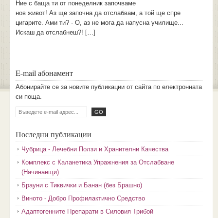
Ние с баща ти от понеделник започваме
нов живот! Аз ще започна да отслабвам, а той ще спре
цигарите. Ами ти? - О, аз не мога да напусна училище...
Искаш да отслабнеш?! […]
E-mail абонамент
Aбoниpaйтe ce зa нoвитe пyбликaции oт caйтa пo eлeктpoннaтa
cи пoщa.
Последни публикации
Чубрица - Лечебни Ползи и Хранителни Качества
Комплекс с Каланетика Упражнения за Отслабване
(Начинаещи)
Брауни с Тиквички и Банан (без Брашно)
Виното - Добро Профилактично Средство
Адаптогенните Препарати в Силовия Трибой