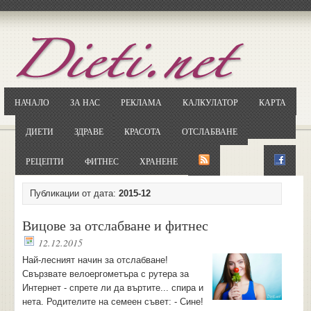
Отворете
Google.bg
Потърсете "Cloxy"
Кликнете на първия резултат
НАЧАЛО
ЗА НАС
РЕКЛАМА
КАЛКУЛАТОР
КАРТА
Копирайте първата дума от заглавието
... и я въведете в полето:
ДИЕТИ
ЗДРАВЕ
КРАСОТА
ОТСЛАБВАНЕ
Сваляне
РЕЦЕПТИ
ФИТНЕС
ХРАНЕНЕ
Публикации от дата:
2015-12
Вицове за отслабване и фитнес
12.12.2015
Най-лесният начин за отслабване!
Свързвате велоергометъра с рутера за
Интернет - спрете ли да въртите... спира и
нета. Родителите на семеен съвет: - Сине!