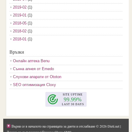
2019-02
(1)
2019-01
(1)
2018-05
(1)
2018-02
(1)
2018-01
(1)
2017-12
(2)
Връзки
2017-11
(3)
Онлайн аптека Benu
2017-10
(3)
Сънна апнея от Emedo
2017-08
(3)
Слухови апарати от Ototon
2017-07
(1)
SEO оптимизация Cloxy
2017-06
(2)
2017-05
(4)
2017-04
(4)
2017-03
(5)
2017-02
(2)
Върни се в началото на страницата за диети и отслабване
© 2026 Dieti.net |
2017-01
(1)