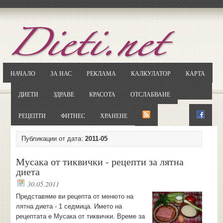
Отворете
Google.bg
Потърсете "Cloxy"
Кликнете на първия резултат
НАЧАЛО
ЗА НАС
РЕКЛАМА
КАЛКУЛАТОР
КАРТА
Копирайте първата дума от заглавието
... и я въведете в полето:
ДИЕТИ
ЗДРАВЕ
КРАСОТА
ОТСЛАБВАНЕ
Сваляне
РЕЦЕПТИ
ФИТНЕС
ХРАНЕНЕ
Публикации от дата:
2011-05
Мусака от тиквички - рецепти за лятна
диета
30.05.2011
Представяме ви рецепта от менюто на
лятна диета - 1 седмица. Името на
рецептата е Мусака от тиквички. Време за