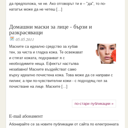
да предположа, че не. Ако отговорът ти е – "да", то по-
нататък може да не четеш […]
Домашни маски за лице - бързи и
разкрасяващи
05.05.2011
Mаските са идеално средство за хубав
тен, за чиста и гладка кожа. Те освежават
и стягат кожата, подхранват я с
необходимите неща. Ефектът настъпва
незабавно! Маските въздействат само
върху идеално почистена кожа. Това може да се направи с
пилинг, а при по-чувствителни кожи - с подходящ гел за
почистване на лице. Маските […]
по-стари публикации »
E-mail абонамент
Aбoниpaйтe ce зa нoвитe пyбликaции oт caйтa пo eлeктpoннaтa