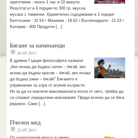
приготвяне - около 1 час и 10 минути.
Резултатът е 6 порции по 300 гр. вкусна
мусака с тиквички. Хранително съдържание в 1 порция:
Белтъчини - 31.54 г Мазнини - 19.62 г Въглехидрати - 21.53 г
Калории - 400 Продукти […]
Бягане за начинаещи
26.05.2011
В древна Гърция философите казвали:
„Ако искаш да бъдеш силен – бягай, ако
искаш да бъдеш красив – бягай, ако искаш
да бъдеш умен – бягай!” Бягането е
упражнение за хора от всички възрасти.
Но за да се извлече максималната полза от него, трябва да
се спазват определени изисквания. Преди всичко да се бяга
редовно. Само […]
Пчелен мед
22.05.2011
От хилядолетия медът е ценен