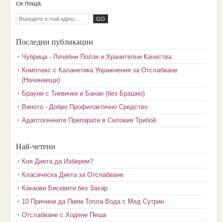
cи пoщa.
Последни публикации
Чубрица - Лечебни Ползи и Хранителни Качества
Комплекс с Каланетика Упражнения за Отслабване
(Начинаещи)
Брауни с Тиквички и Банан (без Брашно)
Виното - Добро Профилактично Средство
Адаптогенните Препарати в Силовия Трибой
Най-четени
Коя Диета да Изберем?
Класическа Диета за Отслабване
Какаови Бисквити без Захар
10 Причини да Пием Топла Вода с Мед Сутрин
Отслабване с Ходене Пеша