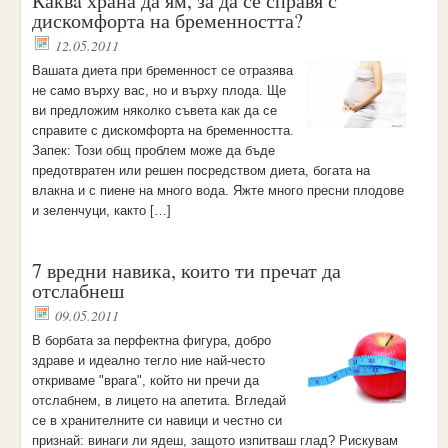
Каквa храна да ям, за да се справя с
дискомфорта на бременността?
12.05.2011
Вашата диета при бременност се отразява
не само върху вас, но и върху плода. Ще
ви предложим няколко съвета как да се
справите с дискомфорта на бременността.
Запек: Този общ проблем може да бъде
предотвратен или решен посредством диета, богата на
влакна и с пиене на много вода. Яжте много пресни плодове
и зеленчуци, както […]
7 вредни навика, които ти пречат да
отслабнеш
09.05.2011
В борбата за перфектна фигура, добро
здраве и идеално тегло ние най-често
откриваме "врага", който ни пречи да
отслабнем, в лицето на апетита. Вгледай
се в хранителните си навици и честно си
признай: винаги ли ядеш, защото изпитваш глад? Рискувам