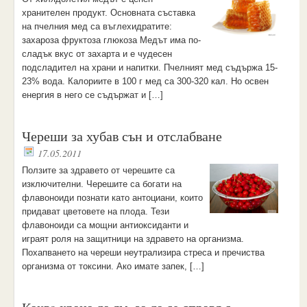
хранителен продукт. Основната съставка
на пчелния мед са въглехидратите:
захароза фруктоза глюкоза Медът има по-
сладък вкус от захарта и е чудесен
подсладител на храни и напитки. Пчелният мед съдържа 15-
23% вода. Калориите в 100 г мед са 300-320 кал. Но освен
енергия в него се съдържат и […]
Череши за хубав сън и отслабване
17.05.2011
Ползите за здравето от черешите са
изключителни. Черешите са богати на
флавоноиди познати като антоциани, които
придават цветовете на плода. Тези
флавоноиди са мощни антиоксиданти и
играят роля на защитници на здравето на организма.
Похапването на череши неутрализира стреса и пречиства
организма от токсини. Ако имате запек, […]