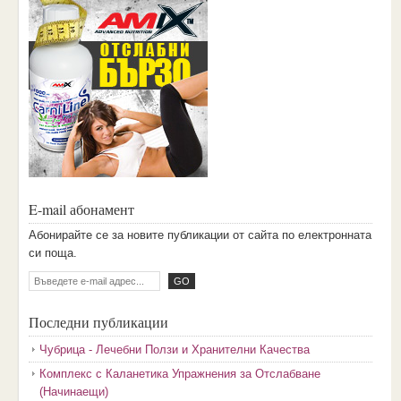
E-mail абонамент
Aбoниpaйтe ce зa нoвитe пyбликaции oт caйтa пo eлeктpoннaтa
cи пoщa.
Последни публикации
Чубрица - Лечебни Ползи и Хранителни Качества
Комплекс с Каланетика Упражнения за Отслабване
(Начинаещи)