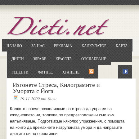
Отворете
Google.bg
Потърсете "Cloxy"
Кликнете на първия резултат
НАЧАЛО
ЗА НАС
РЕКЛАМА
КАЛКУЛАТОР
КАРТА
Копирайте първата дума от заглавието
... и я въведете в полето:
ДИЕТИ
ЗДРАВЕ
КРАСОТА
ОТСЛАБВАНЕ
Сваляне
РЕЦЕПТИ
ФИТНЕС
ХРАНЕНЕ
Изгонете Стреса, Килограмите и
Умората с Йога
19.11.2009
от
Лили
Колкото повече позволяваме на стреса да управлява
ежедневието ни, толкова по предразположени сме към
напълняваме. Подготвихме няколко упражнения, с помощта
на които да премахнете натрупаната умора и да направите
диетите си по-ефективни.