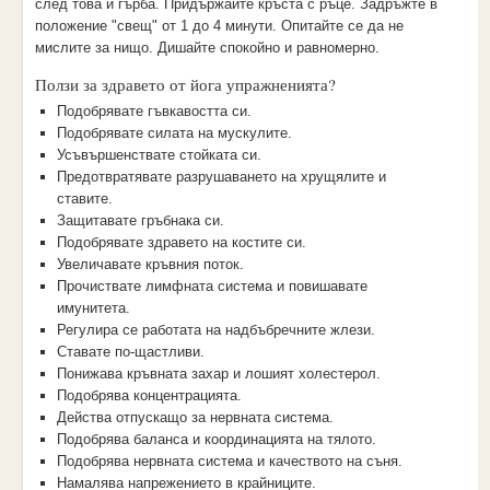
след това и гърба. Придържайте кръста с ръце. Задръжте в
положение "свещ" от 1 до 4 минути. Опитайте се да не
мислите за нищо. Дишайте спокойно и равномерно.
Ползи за здравето от йога упражненията?
Подобрявате гъвкавостта си.
Подобрявате силата на мускулите.
Усъвършенствате стойката си.
Предотвратявате разрушаването на хрущялите и
ставите.
Защитавате гръбнака си.
Подобрявате здравето на костите си.
Увеличавате кръвния поток.
Прочиствате лимфната система и повишавате
имунитета.
Регулира се работата на надбъбречните жлези.
Ставате по-щастливи.
Понижава кръвната захар и лошият холестерол.
Подобрява концентрацията.
Действа отпускащо за нервната система.
Подобрява баланса и координацията на тялото.
Подобрява нервната система и качеството на съня.
Намалява напрежението в крайниците.