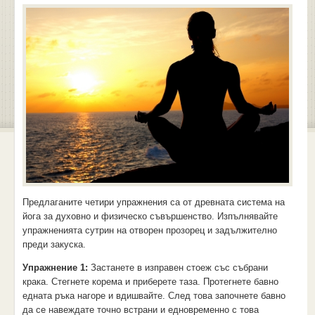
Предлаганите четири упражнения са от древната система на
йога за духовно и физическо съвършенство. Изпълнявайте
упражненията сутрин на отворен прозорец и задължително
преди закуска.
Упражнение 1:
Застанете в изправен стоеж със събрани
крака. Стегнете корема и приберете таза. Протегнете бавно
едната ръка нагоре и вдишвайте. След това започнете бавно
да се навеждате точно встрани и едновременно с това