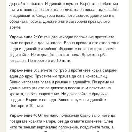
дърпайте с ръката. Издишайте шумно. Върнете по обратния
път и отново направете пълен дихателен цикъл - вдишвайте
и издишвайте. След това изпълнете същото движение и в
обратната посока. Дръжте очите затворени през цялото
време.
Упражнение 2:
От същото изходно положение протегнете
ръце встрани с длани нагоре. Бавно приклекнете около една
педя и вдишайте дълбоко. Изправете се и в същото време
издишайте. Не отделяйте пети от пода. Дръжте гърба
изправен. Повторете 5 до 10 пъти.
Упражнение 3:
Легнете по гръб и протегнете крака събрани
един до друг. Пръстите им трябва да са в контрашпиц.
Бавно изправете глава и рамене и вдишайте. По време на
движението ръцете се движат в посока към пръстите на
краката, но без напрежение. Не докосвайте с брадичка
гърдите. Върнете на пода. Бавно и шумно издишайте.
Повторете 10 пъти.
Упражнение 4:
От легнало положение бавно започнете да
повдигате краката нагоре, без да сгъвате коленете. След
като те заемат вертикално положение, повдигнете таза, а