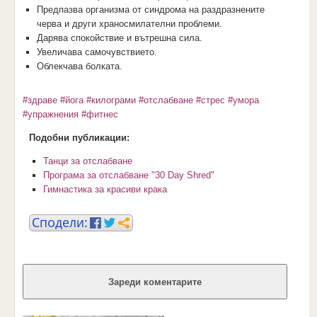
Предпазва организма от синдрома на раздразнените
черва и други храносмилателни проблеми.
Дарява спокойствие и вътрешна сила.
Увеличава самочувствието.
Облекчава болката.
#здраве
#йога
#килограми
#отслабване
#стрес
#умора
#упражнения
#фитнес
Подобни публикации:
Танци за отслабване
Програма за отслабване "30 Day Shred"
Гимнастика за красиви крака
Зареди коментарите