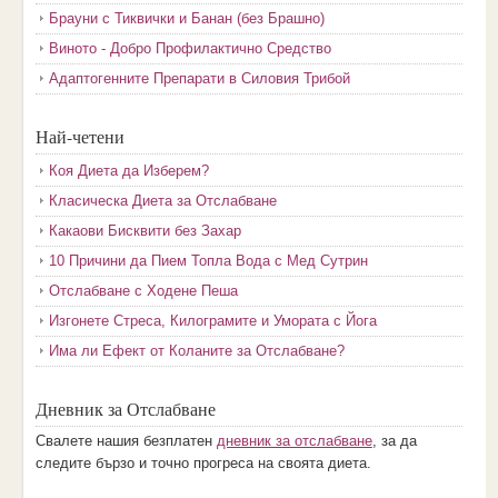
Брауни с Тиквички и Банан (без Брашно)
Виното - Добро Профилактично Средство
Адаптогенните Препарати в Силовия Трибой
Най-четени
Коя Диета да Изберем?
Класическа Диета за Отслабване
Какаови Бисквити без Захар
10 Причини да Пием Топла Вода с Мед Сутрин
Отслабване с Ходене Пеша
Изгонете Стреса, Килограмите и Умората с Йога
Има ли Ефект от Коланите за Отслабване?
Дневник за Отслабване
Свалете нашия безплатен
дневник за отслабване
, за да
следите бързо и точно прогреса на своята диета.