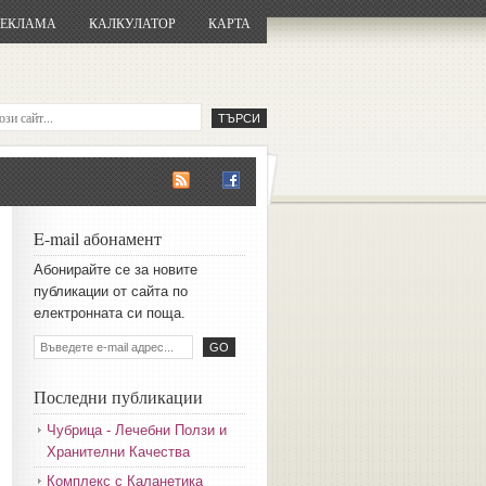
РЕКЛАМА
КАЛКУЛАТОР
КАРТА
E-mail абонамент
Aбoниpaйтe ce зa нoвитe
пyбликaции oт caйтa пo
eлeктpoннaтa cи пoщa.
Последни публикации
Чубрица - Лечебни Ползи и
Хранителни Качества
Комплекс с Каланетика