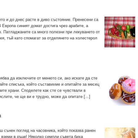
то и до днес расте в диво състояние. Пренесени са
В Европа синият домат достига чрез арабите, а
 в. Патладжаните са много полезни при лекуването от
ея, тъй като спомагат за отделянето на холестерол
рябва да изключите от менюто си, ако искате да сте
айте списъка, който съставихме и опитайте за месец
ите храни. Споделете как сте се чувствали в
ислите, че ще ви е трудно, може да опитате […]
а
ш сънен поглед на часовника, който показва ранен
е вземи в ръце! Няколко семпли съвета биха