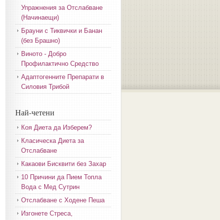
Упражнения за Отслабване
(Начинаещи)
Брауни с Тиквички и Банан
(без Брашно)
Виното - Добро
Профилактично Средство
Адаптогенните Препарати в
Силовия Трибой
Най-четени
Коя Диета да Изберем?
Класическа Диета за
Отслабване
Какаови Бисквити без Захар
10 Причини да Пием Топла
Вода с Мед Сутрин
Отслабване с Ходене Пеша
Изгонете Стреса,