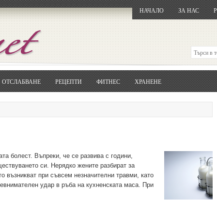
НАЧАЛО
ЗА НАС
ОТСЛАБВАНЕ
РЕЦЕПТИ
ФИТНЕС
ХРАНЕНЕ
Отворете
Google.bg
Потърсете "Cloxy"
Кликнете на първия резултат
Копирайте първата дума от заглавието
... и я въведете в полето:
Сваляне
та болест. Въпреки, че се развива с години,
ществуването си. Нерядко жените разбират за
то възникват при съвсем незначителни травми, като
невнимателен удар в ръба на кухненската маса. При