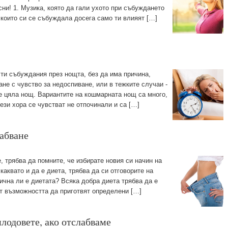
сни! 1. Музика, която да гали ухото при събуждането
с които си се събуждала досега само ти влияят […]
ти събуждания през нощта, без да има причина,
не с чувство за недоспиване, или в тежките случаи -
е цяла нощ. Вариантите на кошмарната нощ са много,
ези хора се чувстват не отпочинали и са […]
лабване
, трябва да помните, че избирате новия си начин на
каквато и да е диета, трябва да си отговорите на
ична ли е диетата? Всяка добра диета трябва да е
т възможността да приготвят определени […]
плодовете, ако отслабваме