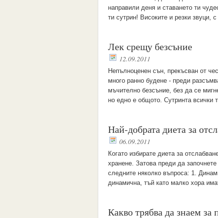
направили деня и ставането ти чуде
ти сутрин! Високите и резки звуци, 
Лек срещу безсъние
12.09.2011
Непълноценен сън, прекъсван от чес
много ранно будене - преди разсъмва
мъчително безсъние, без да се мигн
но едно е общото. Сутринта всички т
Най-добрата диета за отс
06.09.2011
Когато избирате диета за отслабване
хранене. Затова преди да започнете 
следните няколко въпроса: 1. Динам
динамична, тъй като малко хора има
Какво трябва да знаем за 