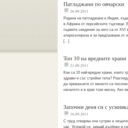
Патладжани по овчарски
26.09.2011
Родина на патладжана е Индия, къде
в Африка от персийските търговци. 
първите сведения за него са от ХVI
атеросклероза и за предпазване от н
[…]
Топ 10 на вредните храни
21.09.2011
Кои са 10 най-вредни храни, които т
здрави и със стройни тела? Разглед
да премахнете от менюто си посочен
началото и в края този месец. Ако м
Започни деня си с усмивк
16.09.2011
С труд отваряш очи сутрин и хвърля
час. Успокой се, дишай дълбоко и с