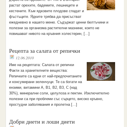
растат орехите, бадемите, лешниците и
кестените. Към ядковите плодове спадат и
фъстъците. Ядките трябва да присъстват
ежедневно в нашето меню. Съдържат ценни белтъчини и
полезни за организма растителни мазнини, които не
повишават нивото на кръвния холестерин, […]
Рецепта за салата от репички
12.06.2010
Име на рецептата: Салата от репички
Факти за хранителните вещества:
Репичките са едни от най-предпочитаните
и консумирани зеленчуци. Те са богати на
ензими, витамини А, B1, B2, B3, С (над
30%), минерални соли, целулоза и пектин. Изключително
полезни са при проблеми със сърцето, високо кръвно,
простудни заболявания и пролетна […]
Добри диети и лоши диети