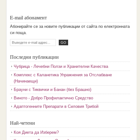
E-mail абонамент
Aбoниpaйтe ce зa нoвитe пyбликaции oт caйтa пo eлeктpoннaтa
cи пoщa.
Последни публикации
Чубрица - Лечебни Ползи и Хранителни Качества
Комплекс с Каланетика Упражнения за Отслабване
(Начинаещи)
Брауни с Тиквички и Банан (без Брашно)
Виното - Добро Профилактично Средство
Адаптогенните Препарати в Силовия Трибой
Най-четени
Коя Диета да Изберем?