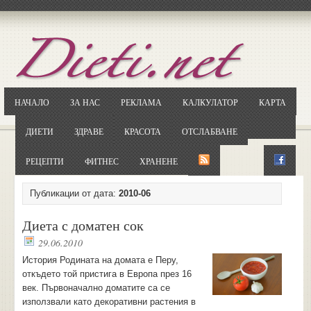
Отворете
Google.bg
Потърсете "Cloxy"
Кликнете на първия резултат
НАЧАЛО
ЗА НАС
РЕКЛАМА
КАЛКУЛАТОР
КАРТА
Копирайте първата дума от заглавието
... и я въведете в полето:
ДИЕТИ
ЗДРАВЕ
КРАСОТА
ОТСЛАБВАНЕ
Сваляне
РЕЦЕПТИ
ФИТНЕС
ХРАНЕНЕ
Публикации от дата:
2010-06
Диета с доматен сок
29.06.2010
История Родината на домата е Перу,
откъдето той пристига в Европа през 16
век. Първоначално доматите са се
използвали като декоративни растения в