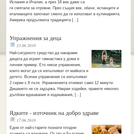
Испания и Италия, а през 18 век даже са
ги смятали за отровни. През същия век, обаче, испанците и
италианците започват смело да ги използват в кулинарията.
Америка продължила традицията […]
Упражнения за деца
23.06.2010
Най-сигурното средство да накараме
децата да играят гимнастика у дома е
личния пример. Ето някои упражнения,
които могат да се изпълняват от майката и
детето. Всички упражнения се изпълняват
2 серии х 8 пъти. Упражненията отнемат само 12 минути.
Дишането не се задържа. Накрая ходейки, правете няколко
дълбоки вдишвания и издишвания, […]
Ядките - източник на добро здраве
17.06.2010
Едни от най-старите познати плодни
дървета са ядковитe. От тях в България