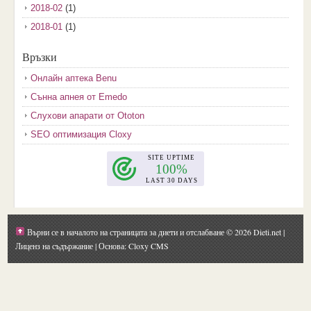
2018-02
(1)
2018-01
(1)
2017-12
(2)
Връзки
2017-11
(3)
Онлайн аптека Benu
2017-10
(3)
Сънна апнея от Emedo
2017-08
(3)
Слухови апарати от Ototon
2017-07
(1)
SEO оптимизация Cloxy
2017-06
(2)
2017-05
(4)
2017-04
(4)
2017-03
(5)
2017-02
(2)
Върни се в началото на страницата за диети и отслабване
© 2026 Dieti.net |
2017-01
(1)
Лиценз на съдържание
| Основа: Cloxy CMS
2016-09
(1)
2016-08
(1)
2016-07
(1)
2016-06
(1)