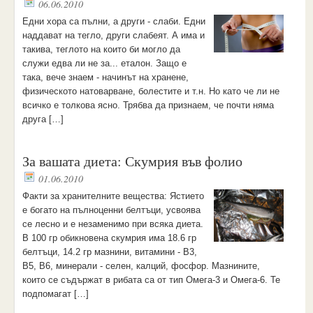
06.06.2010
Едни хора са пълни, а други - слаби. Едни
наддават на тегло, други слабеят. А има и
такива, теглото на които би могло да
служи едва ли не за... еталон. Защо е
така, вече знаем - начинът на хранене,
физическото натоварване, болестите и т.н. Но като че ли не
всичко е толкова ясно. Трябва да признаем, че почти няма
друга […]
За вашата диета: Скумрия във фолио
01.06.2010
Факти за хранителните вещества: Ястието
е богато на пълноценни белтъци, усвоява
се лесно и е незаменимо при всяка диета.
В 100 гр обикновена скумрия има 18.6 гр
белтъци, 14.2 гр мазнини, витамини - B3,
B5, B6, минерали - селен, калций, фосфор. Мазнините,
които се съдържат в рибата са от тип Омега-3 и Омега-6. Те
подпомагат […]