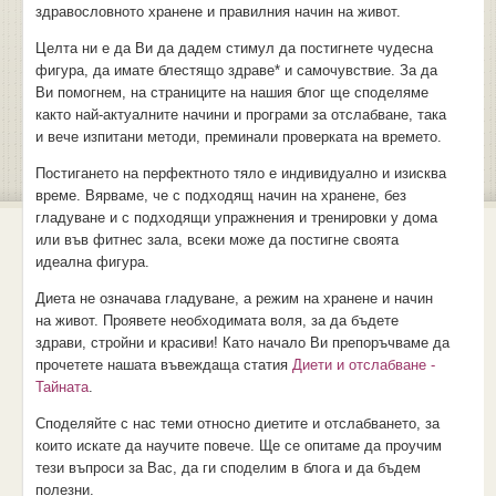
здравословното хранене и правилния начин на живот.
Целта ни е да Ви да дадем стимул да постигнете чудесна
фигура, да имате блестящо здраве* и самочувствие. За да
Ви помогнем, на страниците на нашия блог ще споделяме
както най-актуалните начини и програми за отслабване, така
и вече изпитани методи, преминали проверката на времето.
Постигането на перфектното тяло е индивидуално и изисква
време. Вярваме, че с подходящ начин на хранене, без
гладуване и с подходящи упражнения и тренировки у дома
или във фитнес зала, всеки може да постигне своята
идеална фигура.
Диета не означава гладуване, а режим на хранене и начин
на живот. Проявете необходимата воля, за да бъдете
здрави, стройни и красиви! Като начало Ви препоръчваме да
прочетете нашата въвеждаща статия
Диети и отслабване -
Тайната
.
Споделяйте с нас теми относно диетите и отслабването, за
които искате да научите повече. Ще се опитаме да проучим
тези въпроси за Вас, да ги споделим в блога и да бъдем
полезни.