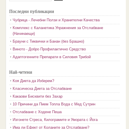
Последни публикации
Чубрица - Лечебни Ползи и Хранителни Качества
Комплекс с Каланетика Упражнения за Отслабване
(Начинаещи)
Брауни с Тиквички и Банан (без Брашно)
Виното - Добро Профилактично Средство
Адаптогенните Препарати в Силовия Трибой
Най-четени
Коя Диета да Изберем?
Класическа Диета за Отслабване
Какаови Бисквити без Захар
10 Причини да Пием Топла Вода с Мед Сутрин
Отслабване с Ходене Пеша
Изгонете Стреса, Килограмите и Умората с Йога
Има ли Ефект от Коланите за Отслабване?