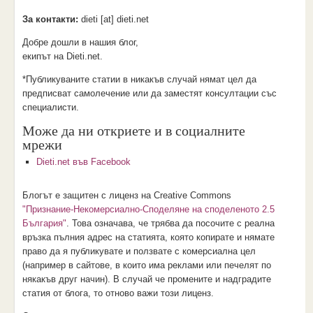
За контакти:
dieti [аt] dieti.net
Добре дошли в нашия блог,
екипът на Dieti.net.
*Публикуваните статии в никакъв случай нямат цел да
предписват самолечение или да заместят консултации със
специалисти.
Може да ни откриете и в социалните
мрежи
Dieti.net във Facebook
Блогът е защитен с лиценз на Creative Commons
"Признание-Некомерсиално-Споделяне на споделеното 2.5
България"
. Това означава, че трябва да посочите с реална
връзка пълния адрес на статията, която копирате и нямате
право да я публикувате и ползвате с комерсиална цел
(например в сайтове, в които има реклами или печелят по
някакъв друг начин). В случай че промените и надградите
статия от блога, то отново важи този лиценз.