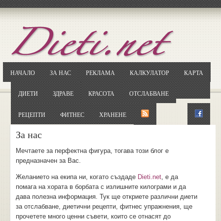
Отворете
Google.bg
Потърсете "Cloxy"
Кликнете на първия резултат
НАЧАЛО
ЗА НАС
РЕКЛАМА
КАЛКУЛАТОР
КАРТА
Копирайте първата дума от заглавието
... и я въведете в полето:
ДИЕТИ
ЗДРАВЕ
КРАСОТА
ОТСЛАБВАНЕ
Сваляне
РЕЦЕПТИ
ФИТНЕС
ХРАНЕНЕ
За нас
Мечтаете за перфектна фигура, тогава този блог е
предназначен за Вас.
Желанието на екипа ни, когато създаде
Dieti.net
, е да
помага на хората в борбата с излишните килограми и да
дава полезна информация. Тук ще откриете различни диети
за отслабване, диетични рецепти, фитнес упражнения, ще
прочетете много ценни съвети, които се отнасят до