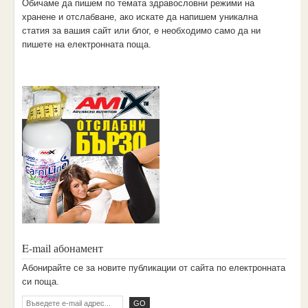
Обичаме да пишем по темата здравословни режими на
хранене и отслабване, ако искате да напишем уникална
статия за вашия сайт или блог, е необходимо само да ни
пишете на електронната поща.
E-mail абонамент
Aбoниpaйтe ce зa нoвитe пyбликaции oт caйтa пo eлeктpoннaтa
cи пoщa.