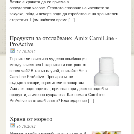
Важно е храната да се приема в
определени часове. Строгото спазване на часовете за
закуска, обяд и вечеря води да изработване на хранителен
стереотип. Щом наближи време […]
Продукти за отслабване: Amix CarniLine -
ProActive
24.10.2012
Търсите ли наистина чудесна комбинация
между качествен L-карнитин и екстракт от
зелен чай? В такъв случай, опитайте Amix
CarniLine ProActive. Препаратът не
съдържа захари, оцветители и аспартам.
Има лек подсладител, прилаган при десетки подобни
продукти, а именно сукралоза. Как помага CarniLine –
ProActive за отслабването? Благодарение […]
Храна от морето
16.10.2012
Морските риби и ракообразни съдържат 8-