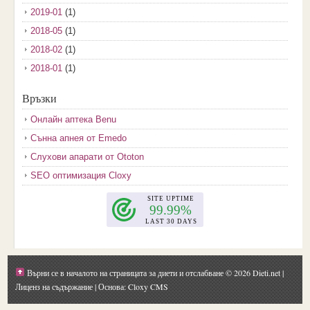
2019-01
(1)
2018-05
(1)
2018-02
(1)
2018-01
(1)
2017-12
(2)
Връзки
2017-11
(3)
Онлайн аптека Benu
2017-10
(3)
Сънна апнея от Emedo
2017-08
(3)
Слухови апарати от Ototon
2017-07
(1)
SEO оптимизация Cloxy
2017-06
(2)
2017-05
(4)
2017-04
(4)
2017-03
(5)
2017-02
(2)
Върни се в началото на страницата за диети и отслабване
© 2026 Dieti.net |
2017-01
(1)
Лиценз на съдържание
| Основа: Cloxy CMS
2016-09
(1)