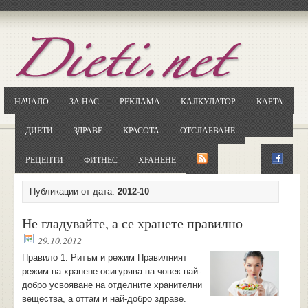
Отворете
Google.bg
Потърсете "Cloxy"
Кликнете на първия резултат
НАЧАЛО
ЗА НАС
РЕКЛАМА
КАЛКУЛАТОР
КАРТА
Копирайте първата дума от заглавието
... и я въведете в полето:
ДИЕТИ
ЗДРАВЕ
КРАСОТА
ОТСЛАБВАНЕ
Сваляне
РЕЦЕПТИ
ФИТНЕС
ХРАНЕНЕ
Публикации от дата:
2012-10
Не гладувайте, а се хранете правилно
29.10.2012
Правило 1. Ритъм и режим Правилният
режим на хранене осигурява на човек най-
добро усвояване на отделните хранителни
вещества, а оттам и най-добро здраве.