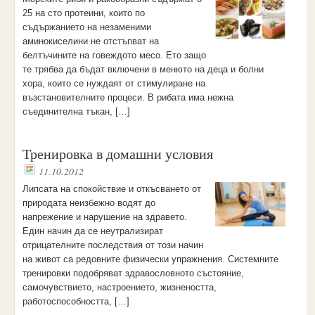
25 на сто протеини, които по
съдържанието на незаменими
аминокиселини не отстъпват на
белтъчините на говеждото месо. Ето защо
те трябва да бъдат включени в менюто на деца и болни
хора, които се нуждаят от стимулиране на
възстановителните процеси. В рибата има нежна
съединителна тъкан, […]
Тренировка в домашни условия
11.10.2012
Липсата на спокойствие и откъсването от
природата неизбежно водят до
напрежение и нарушение на здравето.
Един начин да се неутрализират
отрицателните последствия от този начин
на живот са редовните физически упражнения. Системните
тренировки подобряват здравословното състояние,
самочувствието, настроението, жизнеността,
работоспособността, […]