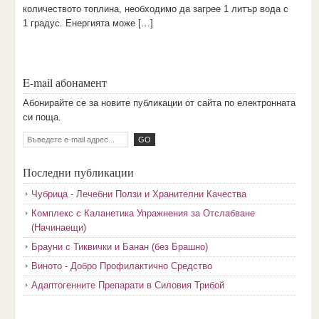
количеството топлина, необходимо да загрее 1 литър вода с
1 градус. Енергията може […]
E-mail абонамент
Aбoниpaйтe ce зa нoвитe пyбликaции oт caйтa пo eлeктpoннaтa
cи пoщa.
Последни публикации
Чубрица - Лечебни Ползи и Хранителни Качества
Комплекс с Каланетика Упражнения за Отслабване
(Начинаещи)
Брауни с Тиквички и Банан (без Брашно)
Виното - Добро Профилактично Средство
Адаптогенните Препарати в Силовия Трибой