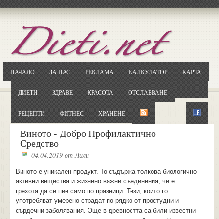
Отворете
Google.bg
Потърсете "Cloxy"
Кликнете на първия резултат
НАЧАЛО
ЗА НАС
РЕКЛАМА
КАЛКУЛАТОР
КАРТА
Копирайте първата дума от заглавието
... и я въведете в полето:
ДИЕТИ
ЗДРАВЕ
КРАСОТА
ОТСЛАБВАНЕ
Сваляне
РЕЦЕПТИ
ФИТНЕС
ХРАНЕНЕ
Виното - Добро Профилактично
Средство
04.04.2019
от
Лили
Виното е уникален продукт. То съдържа толкова биологично
активни вещества и жизнено важни съединения, че е
грехота да се пие само по празници. Тези, които го
употребяват умерено страдат по-рядко от простудни и
сърдечни заболявания. Още в древността са били известни