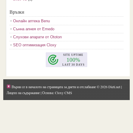
2017-12
(2)
Връзки
2017-11
(3)
Онлайн аптека Benu
2017-10
(3)
Сънна апнея от Emedo
2017-08
(3)
Слухови апарати от Ototon
2017-07
(1)
SEO оптимизация Cloxy
2017-06
(2)
2017-05
(4)
2017-04
(4)
2017-03
(5)
2017-02
(2)
Върни се в началото на страницата за диети и отслабване
© 2026 Dieti.net |
2017-01
(1)
Лиценз на съдържание
| Основа: Cloxy CMS
2016-09
(1)
2016-08
(1)
2016-07
(1)
2016-06
(1)
2016-05
(1)