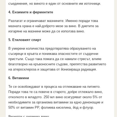
съединения, но виното е един от основните им източници.
4. Ензимите и ферментите
Разлагат и ограничават мазнините. Именно поради това
мазната храна е най-доброто мезе за вино. В диетите за
изгаряне на мазнини може да се използва вино.
5. Етиловият спирт
В умерени количества предотвратява образуването на
съсиреци в кръвта и понижава опасностите от сърдечни
пристъпи. Също така помага да се намали стресът, влияе
благотворно на кръвоносните съдове, препятства развитието
на атеросклероза и защитава от йонизираща радиация.
6. Витамини
Те се освобождават в процеса на отлежаване на питието.
Поради това те са повече в старото, добре отлежало вино,
отколкото в младото. 250 мл вино осигуряват около 5% от
необходимите за организма витамини за едно денонощие и
50% от витамин РР, фолиева киселина, йод и флуор.
Рецепти с червено вино