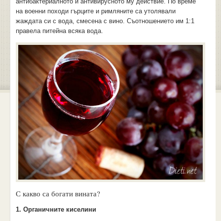
антибактериалното и антивирусното му действие. По време
на военни походи гърците и римляните са утолявали
жаждата си с вода, смесена с вино. Съотношението им 1:1
правела питейна всяка вода.
С какво са богати вината?
1. Органичните киселини