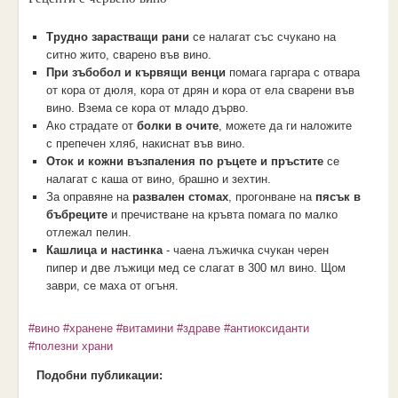
Трудно зарастващи рани
се налагат със счукано на
ситно жито, сварено във вино.
При зъбобол и кървящи венци
помага гаргара с отвара
от кора от дюля, кора от дрян и кора от ела сварени във
вино. Взема се кора от младо дърво.
Ако страдате от
болки в очите
, можете да ги наложите
с препечен хляб, накиснат във вино.
Оток и кожни възпаления по ръцете и пръстите
се
налагат с каша от вино, брашно и зехтин.
За оправяне на
развален стомах
, прогонване на
пясък в
бъбреците
и пречистване на кръвта помага по малко
отлежал пелин.
Кашлица и настинка
- чаена лъжичка счукан черен
пипер и две лъжици мед се слагат в 300 мл вино. Щом
заври, се маха от огъня.
#вино
#хранене
#витамини
#здраве
#антиоксиданти
#полезни храни
Подобни публикации: