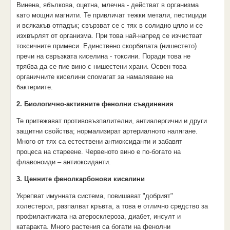
Винена, ябълкова, оцетна, млечна - действат в организма
като мощни магнити. Те привличат тежки метали, пестициди
и всякакъв отпадък; свързват се с тях в солидно цяло и се
изхвърлят от организма. При това най-напред се изчистват
токсичните примеси. Единствено скорбялата (нишестето)
пречи на свръзката киселина - токсини. Поради това не
трябва да се пие вино с нишестени храни. Освен това
органичните киселини спомагат за намаляване на
бактериите.
2. Биологично-активните фенолни съединения
Те притежават противовъзпалителни, антиалергични и други
защитни свойства; нормализират артериалното налягане.
Много от тях са естествени антиоксиданти и забавят
процеса на стареене. Червеното вино е по-богато на
флавоноиди – антиоксиданти.
3. Ценните фенолкарбонови киселини
Укрепват имунната система, повишават "добрият"
холестерол, разпалват кръвта, а това е отлично средство за
профилактиката на атеросклероза, диабет, инсулт и
катаракта. Много растения са богати на фенолни