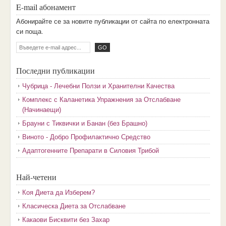
E-mail абонамент
Aбoниpaйтe ce зa нoвитe пyбликaции oт caйтa пo eлeктpoннaтa
cи пoщa.
Последни публикации
Чубрица - Лечебни Ползи и Хранителни Качества
Комплекс с Каланетика Упражнения за Отслабване
(Начинаещи)
Брауни с Тиквички и Банан (без Брашно)
Виното - Добро Профилактично Средство
Адаптогенните Препарати в Силовия Трибой
Най-четени
Коя Диета да Изберем?
Класическа Диета за Отслабване
Какаови Бисквити без Захар