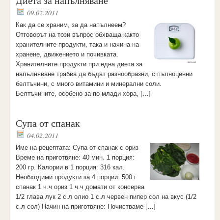
Диета за напълняване
09.02.2011
Как да се храним, за да напълнеем?
Отговорът на този въпрос обхваща както
хранителните продукти, така и начина на
хранене, движението и почивката.
Хранителните продукти при една диета за
напълняване трябва да бъдат разнообразни, с пълноценни
белтъчини, с много витамини и минерални соли.
Белтъчините, особено за по-млади хора, […]
Супа от спанак
04.02.2011
Име на рецептата: Супа от спанак с ориз
Време на приготвяне: 40 мин. 1 порция:
200 гр. Калории в 1 порция: 316 кал.
Необходими продукти за 4 порции: 500 г
спанак 1 ч.ч ориз 1 ч.ч домати от консерва
1/2 глава лук 2 с.л олио 1 с.л червен пипер сол на вкус (1/2
с.л сол) Начин на приготвяне: Почистваме […]