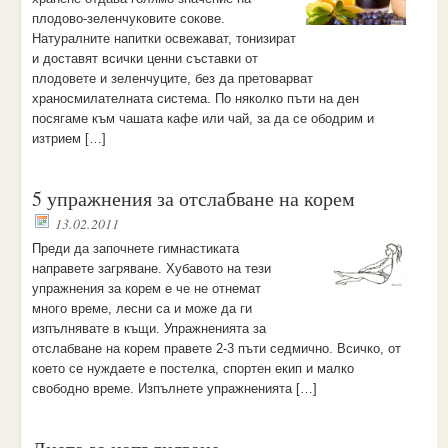
плодово-зеленчуковите сокове.
Натуралните напитки освежават, тонизират
и доставят всички ценни съставки от
плодовете и зеленчуците, без да претоварват
храносмилателната система. По няколко пъти на ден
посягаме към чашата кафе или чай, за да се ободрим и
изтрием […]
5 упражнения за отслабване на корем
13.02.2011
Преди да започнете гимнастиката
направете загряване. Хубавото на тези
упражнения за корем е че не отнемат
много време, лесни са и може да ги
изпълнявате в къщи. Упражненията за
отслабване на корем правете 2-3 пъти седмично. Всичко, от
което се нуждаете е постелка, спортен екип и малко
свободно време. Изпълнете упражненията […]