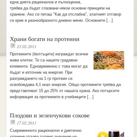
една диета рационална и пълноценна,
трябва да бъдат спазвани някои основни принципи на
хранене. Ако се питаш "Как да отслабна", златният отговор
се крие в разнообразното дневно меню. Основните […]
Храни богати на протеини
23.02.2011
Протеините (белтъците) изграждат всички
живи клетки. Те са нашите градивни
елементи. Едновременно с това могат да
бъдат и източник на енергия. При
разграждането на 1 гр протеин се
освобождава 4,1 ккал енергия. Общо протеините трябва да
представляват 15 до 25% от нашата храна. Ако потърсите
информация за протеините в учебниците […]
Плодови и зеленчукови сокове
17.02.2011
Съвременното рационално и диетично
хранене отдава голямо значение на