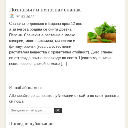
Познатият и непознат спанак
03.02.2011
Спанакът е донесен в Европа през 12 век,
а за негова родина се счита древна
Персия. Спанакът е растение с малко
калории, много витамини, минерали и
фитонутриенти (това са естествени
растителни вещества с хранителна стойност). Днес спанак
се отглежда почти навсякъде по света. Цената му е ниска,
нещо повече, спокойно може […]
E-mail абонамент
Aбoниpaйтe ce зa нoвитe пyбликaции oт caйтa пo eлeктpoннaтa
cи пoщa.
Последни публикации