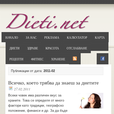
Отворете
Google.bg
Потърсете "Cloxy"
Кликнете на първия резултат
НАЧАЛО
ЗА НАС
РЕКЛАМА
КАЛКУЛАТОР
КАРТА
Копирайте първата дума от заглавието
... и я въведете в полето:
ДИЕТИ
ЗДРАВЕ
КРАСОТА
ОТСЛАБВАНЕ
Сваляне
РЕЦЕПТИ
ФИТНЕС
ХРАНЕНЕ
Публикации от дата:
2011-02
Всичко, което трябва да знаеш за диетите
27.02.2011
Всеки човек има различен вкус за
храните. Това се определя от много
фактори като традиции, географско
положение, финанси и др. За да бъде