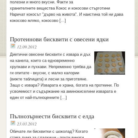
полезни и много вкусни. Факти за
хранителните вещества Кокос и кокосови стърготини
Наричат кокосът "дърво на живота". И наистина той ни дава
кокосово мляко, кокосово […]
Протеинови бисквити с овесени ядки
12.09.2012
Диетични овесени бисквити с извара и дъх
на канела, които са едновременно
хрупкави и пухкави. Непременно трябва да
ги опитате - вкусни, с малко калории
(вижте таблицата) и лесни за приготвяне.
Защо с извара? Изварата е храна, богата на протеини. По
усвояемост и съдържание на аминокиселини изварата е
един от най-пълноценните […]
Пълнозърнести бисквити с елда
23.03.2012
Обичате ли бисквитки с шоколад? Когато
става дума за сладкиши - почти винаги