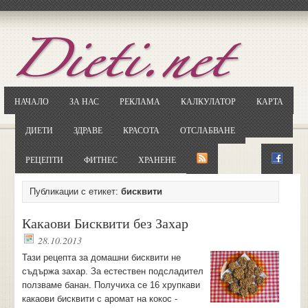
Отворете
Google.bg
Потърсете "Cloxy"
Кликнете на първия резултат
НАЧАЛО
ЗА НАС
РЕКЛАМА
КАЛКУЛАТОР
КАРТА
Копирайте първата дума от заглавието
... и я въведете в полето:
ДИЕТИ
ЗДРАВЕ
КРАСОТА
ОТСЛАБВАНЕ
Сваляне
РЕЦЕПТИ
ФИТНЕС
ХРАНЕНЕ
Публикации с етикет:
бисквити
Какаови Бисквити без Захар
28.10.2013
Тази рецепта за домашни бисквити не
съдържа захар. За естествен подсладител
ползваме банан. Получиха се 16 хрупкави
какаови бисквити с аромат на кокос -