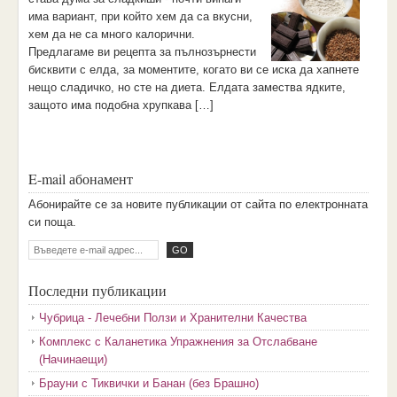
има вариант, при който хем да са вкусни,
хем да не са много калорични.
Предлагаме ви рецепта за пълнозърнести
бисквити с елда, за моментите, когато ви се иска да хапнете
нещо сладичко, но сте на диета. Елдата замества ядките,
защото има подобна хрупкава […]
E-mail абонамент
Aбoниpaйтe ce зa нoвитe пyбликaции oт caйтa пo eлeктpoннaтa
cи пoщa.
Последни публикации
Чубрица - Лечебни Ползи и Хранителни Качества
Комплекс с Каланетика Упражнения за Отслабване
(Начинаещи)
Брауни с Тиквички и Банан (без Брашно)