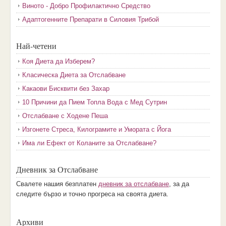
Виното - Добро Профилактично Средство
Адаптогенните Препарати в Силовия Трибой
Най-четени
Коя Диета да Изберем?
Класическа Диета за Отслабване
Какаови Бисквити без Захар
10 Причини да Пием Топла Вода с Мед Сутрин
Отслабване с Ходене Пеша
Изгонете Стреса, Килограмите и Умората с Йога
Има ли Ефект от Коланите за Отслабване?
Дневник за Отслабване
Свалете нашия безплатен
дневник за отслабване
, за да
следите бързо и точно прогреса на своята диета.
Архиви