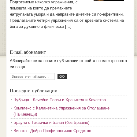
Подготвихме няколко упражнения, с
помощта на които да премахнете
натрупаната умора и да направите диетите си по-ефективни.
Предлаганите четири упражнения са от древната система на
йога за духовно и физическо […]
E-mail абонамент
Aбoниpaйтe ce зa нoвитe пyбликaции oт caйтa пo eлeктpoннaтa
cи пoщa.
Последни публикации
Чубрица - Лечебни Ползи и Хранителни Качества
Комплекс с Каланетика Упражнения за Отслабване
(Начинаещи)
Брауни с Тиквички и Банан (без Брашно)
Виното - Добро Профилактично Средство