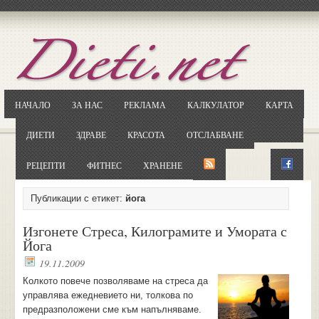
Отворете
Google.bg
Потърсете "Cloxy"
Кликнете на първия резултат
НАЧАЛО
ЗА НАС
РЕКЛАМА
КАЛКУЛАТОР
КАРТА
Копирайте първата дума от заглавието
... и я въведете в полето:
ДИЕТИ
ЗДРАВЕ
КРАСОТА
ОТСЛАБВАНЕ
Сваляне
РЕЦЕПТИ
ФИТНЕС
ХРАНЕНЕ
Публикации с етикет:
йога
Изгонете Стреса, Килограмите и Умората с
Йога
19.11.2009
Колкото повече позволяваме на стреса да
управлява ежедневието ни, толкова по
предразположени сме към напълняваме.