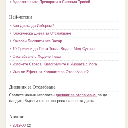
Адаптогенните Препарати в Силовия Трибой
Най-четени
Коя Диета да Изберем?
Класическа Диета за Отслабване
Какаови Бисквити без Захар
10 Причини да Пием Топла Вода с Мед Сутрин
Отслабване с Ходене Пеша
Изгонете Стреса, Килограмите и Умората с Йога
Има ли Ефект от Коланите за Отслабване?
Дневник за Отслабване
Свалете нашия безплатен
дневник за отслабване
, за да
следите бързо и точно прогреса на своята диета.
Архиви
2019-08
(2)