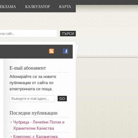
РЕКЛАМА
КАЛКУЛАТОР
КАРТА
E-mail абонамент
Aбoниpaйтe ce зa нoвитe
пyбликaции oт caйтa пo
eлeктpoннaтa cи пoщa.
Последни публикации
Чубрица - Лечебни Ползи и
Хранителни Качества
Комплекс с Каланетика