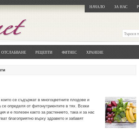
НАЧАЛО
ЗА НАС
ОТСЛАБВАНЕ
РЕЦЕПТИ
ФИТНЕС
ХРАНЕНЕ
Отворете
Google.bg
Потърсете "Cloxy"
нти
Кликнете на първия резултат
Копирайте първата дума от заглавието
... и я въведете в полето:
Сваляне
 които се съдържат в многоцветните плодове и
а се определя от фитонутриентите в тях. Всеки
я и е полезен както за растението, така и за нас
тват благоприятно върху здравето и забавят