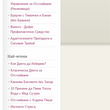
Упражнения за Отслабване
(Начинаещи)
Брауни с Тиквички и Банан
(без Брашно)
Виното - Добро
Профилактично Средство
Адаптогенните Препарати в
Силовия Трибой
Най-четени
Коя Диета да Изберем?
Класическа Диета за
Отслабване
Какаови Бисквити без Захар
10 Причини да Пием Топла
Вода с Мед Сутрин
Отслабване с Ходене Пеша
Изгонете Стреса,