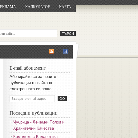
РЕКЛАМА
КАЛКУЛАТОР
КАРТА
E-mail абонамент
Aбoниpaйтe ce зa нoвитe
пyбликaции oт caйтa пo
eлeктpoннaтa cи пoщa.
Последни публикации
Чубрица - Лечебни Ползи и
Хранителни Качества
Комплекс с Каланетика