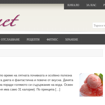
НАЧАЛО
ЗА НАС
ОТСЛАБВАНЕ
РЕЦЕПТИ
ФИТНЕС
ХРАНЕНЕ
Отворете
Google.bg
Потърсете "Cloxy"
Кликнете на първия резултат
Копирайте първата дума от заглавието
... и я въведете в полето:
Сваляне
по време на лятната почивката и особено полезна
та диета е фантастична и повече от вкусна. Динята
ма поради голямото си съдържание на вода. Освен
ня има само 31 калории). По принципа […]