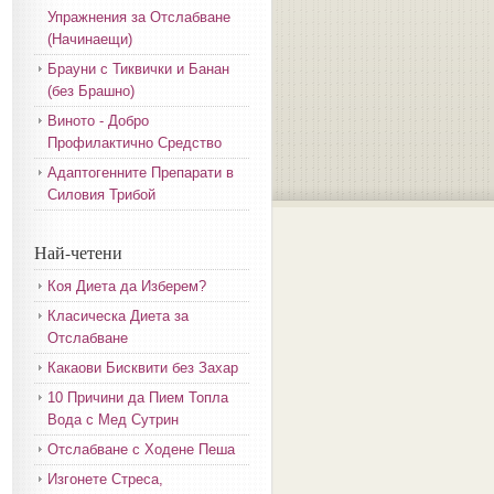
Упражнения за Отслабване
(Начинаещи)
Брауни с Тиквички и Банан
(без Брашно)
Виното - Добро
Профилактично Средство
Адаптогенните Препарати в
Силовия Трибой
Най-четени
Коя Диета да Изберем?
Класическа Диета за
Отслабване
Какаови Бисквити без Захар
10 Причини да Пием Топла
Вода с Мед Сутрин
Отслабване с Ходене Пеша
Изгонете Стреса,