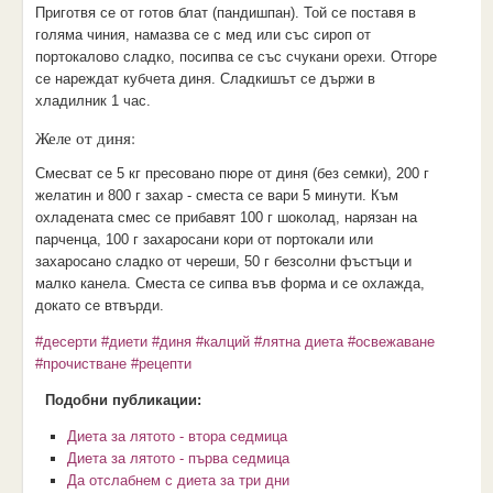
Приготвя се от готов блат (пандишпан). Той се поставя в
голяма чиния, намазва се с мед или със сироп от
портокалово сладко, посипва се със счукани орехи. Отгоре
се нареждат кубчета диня. Сладкишът се държи в
хладилник 1 час.
Желе от диня:
Смесват се 5 кг пресовано пюре от диня (без семки), 200 г
желатин и 800 г захар - сместа се вари 5 минути. Към
охладената смес се прибавят 100 г шоколад, нарязан на
парченца, 100 г захаросани кори от портокали или
захаросано сладко от череши, 50 г безсолни фъстъци и
малко канела. Сместа се сипва във форма и се охлажда,
докато се втвърди.
#десерти
#диети
#диня
#калций
#лятна диета
#освежаване
#прочистване
#рецепти
Подобни публикации:
Диета за лятото - втора седмица
Диета за лятото - първа седмица
Да отслабнем с диета за три дни