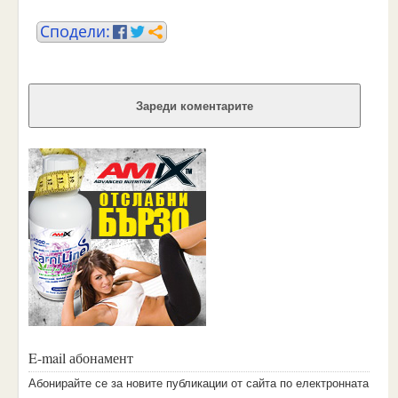
Зареди коментарите
E-mail абонамент
Aбoниpaйтe ce зa нoвитe пyбликaции oт caйтa пo eлeктpoннaтa