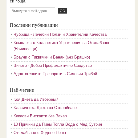
cи пoщa.
Последни публикации
Чубрица - Лечебни Ползи и Хранителни Качества
Комплекс с Каланетика Упражнения за Отслабване
(Начинаещи)
Брауни с Тиквички и Банан (без Брашно)
Виното - Добро Профилактично Средство
Адаптогенните Препарати в Силовия Трибой
Най-четени
Коя Диета да Изберем?
Класическа Диета за Отслабване
Какаови Бисквити без Захар
10 Причини да Пием Топла Вода с Мед Сутрин
Отслабване с Ходене Пеша