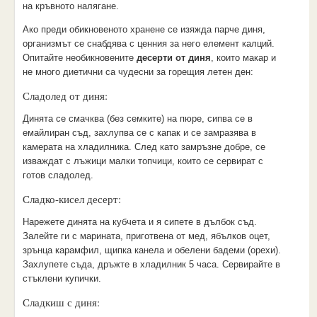
на кръвното налягане.
Ако преди обикновеното хранене се изяжда парче диня,
организмът се снабдява с ценния за него елемент калций.
Опитайте необикновените
десерти от диня
, които макар и
не много диетични са чудесни за горещия летен ден:
Сладолед от диня:
Динята се смачква (без семките) на пюре, сипва се в
емайлиран съд, захлупва се с капак и се замразява в
камерата на хладилника. След като замръзне добре, се
изваждат с лъжици малки топчици, които се сервират с
готов сладолед.
Сладко-кисел десерт:
Нарежете динята на кубчета и я сипете в дълбок съд.
Залейте ги с марината, приготвена от мед, ябълков оцет,
зрънца карамфил, щипка канела и обелени бадеми (орехи).
Захлупете съда, дръжте в хладилник 5 часа. Сервирайте в
стъклени купички.
Сладкиш с диня: