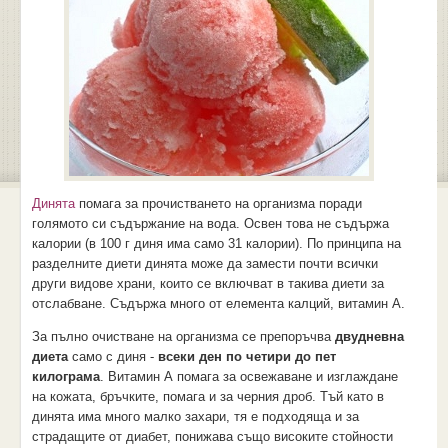
Динята
помага за прочистването на организма поради
голямото си съдържание на вода. Освен това не съдържа
калории (в 100 г диня има само 31 калории). По принципа на
разделните диети динята може да замести почти всички
други видове храни, които се включват в такива диети за
отслабване. Съдържа много от елемента калций, витамин А.
За пълно очистване на организма се препоръчва
двудневна
диета
само с диня -
всеки ден по четири до пет
килограма
. Витамин А помага за освежаване и изглаждане
на кожата, бръчките, помага и за черния дроб. Тъй като в
динята има много малко захари, тя е подходяща и за
страдащите от диабет, понижава също високите стойности