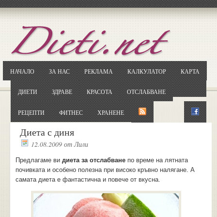
Отворете
Google.bg
Потърсете "Cloxy"
Кликнете на първия резултат
НАЧАЛО
ЗА НАС
РЕКЛАМА
КАЛКУЛАТОР
КАРТА
Копирайте първата дума от заглавието
... и я въведете в полето:
ДИЕТИ
ЗДРАВЕ
КРАСОТА
ОТСЛАБВАНЕ
Сваляне
РЕЦЕПТИ
ФИТНЕС
ХРАНЕНЕ
Диета с диня
12.08.2009
от
Лили
Предлагаме ви
диета за отслабване
по време на лятната
почивката и особено полезна при високо кръвно налягане. А
самата диета е фантастична и повече от вкусна.