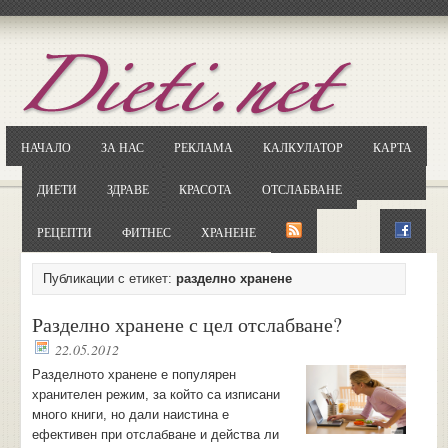
Отворете
Google.bg
Потърсете "Cloxy"
Кликнете на първия резултат
НАЧАЛО
ЗА НАС
РЕКЛАМА
КАЛКУЛАТОР
КАРТА
Копирайте първата дума от заглавието
... и я въведете в полето:
ДИЕТИ
ЗДРАВЕ
КРАСОТА
ОТСЛАБВАНЕ
Сваляне
РЕЦЕПТИ
ФИТНЕС
ХРАНЕНЕ
Публикации с етикет:
разделно хранене
Разделно хранене с цел отслабване?
22.05.2012
Разделното хранене е популярен
хранителен режим, за който са изписани
много книги, но дали наистина е
ефективен при отслабване и действа ли