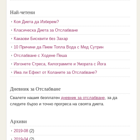
Най-четени
Коя Диета да Изберем?
Класическа Диета за Отслабване
Какаови Бисквити без Захар
10 Причини да Пием Топла Вода с Мед Сутрин
Отслабване с Ходене Пеша
Изгонете Стреса, Килограмите и Умората с Йога
Има ли Ефект от Коланите за Отслабване?
Дневник за Отслабване
Свалете нашия безплатен
дневник за отслабване
, за да
следите бързо и точно прогреса на своята диета.
Архиви
2019-08
(2)
2019-04
(2)