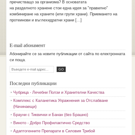
пречистващо за организма? В основатата
на разделното хранене стои една идея за "правилно"
комбиниране на храните (или групи храни). Приемането на
протеинови и въглехидратни храни […]
E-mail абонамент
Aбoниpaйтe ce зa нoвитe пyбликaции oт caйтa пo eлeктpoннaтa
cи пoщa.
Последни публикации
Чубрица - Лечебни Ползи и Хранителни Качества
Комплекс с Каланетика Упражнения за Отслабване
(Начинаещи)
Брауни с Тиквички и Банан (без Брашно)
Виното - Добро Профилактично Средство
Адаптогенните Препарати в Силовия Трибой