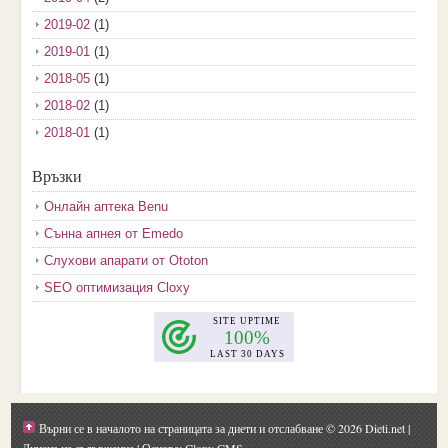
2019-02
(1)
2019-01
(1)
2018-05
(1)
2018-02
(1)
2018-01
(1)
2017-12
(2)
Връзки
2017-11
(3)
Онлайн аптека Benu
2017-10
(3)
Сънна апнея от Emedo
2017-08
(3)
Слухови апарати от Ototon
2017-07
(1)
SEO оптимизация Cloxy
2017-06
(2)
2017-05
(4)
2017-04
(4)
2017-03
(5)
2017-02
(2)
Върни се в началото на страницата за диети и отслабване
© 2026 Dieti.net |
2017-01
(1)