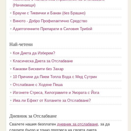
(Начинаещи)
Брауни с Тиквички и Банан (без Брашно)
Виното - Добро Профилактично Средство
Адаптогенните Препарати в Силовия Трибой
Най-четени
Коя Диета да Изберем?
Класическа Диета за Отслабване
Какаови Бисквити без Захар
10 Причини да Пием Топла Вода с Мед Сутрин
Отслабване с Ходене Пеша
Изгонете Стреса, Килограмите и Умората с Йога
Има ли Ефект от Коланите за Отслабване?
Дневник за Отслабване
Свалете нашия безплатен
дневник за отслабване
, за да
следите бързо и точно прогреса на своята диета.