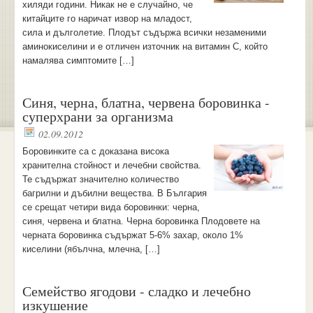
хиляди години. Никак не е случайно, че
китайците го наричат извор на младост,
сила и дълголетие. Плодът съдържа всички незаменими
аминокиселини и е отличен източник на витамин С, който
намалява симптомите […]
Синя, черна, блатна, червена боровинка -
суперхрани за организма
02.09.2012
Боровинките са с доказана висока
хранителна стойност и лечебни свойства.
Те съдържат значително количество
багрилни и дъбилни вещества. В България
се срещат четири вида боровинки: черна,
синя, червена и блатна. Черна боровинка Плодовете на
черната боровинка съдържат 5-6% захар, около 1%
киселини (ябълчна, млечна, […]
Семейство ягодови - сладко и лечебно
изкушение