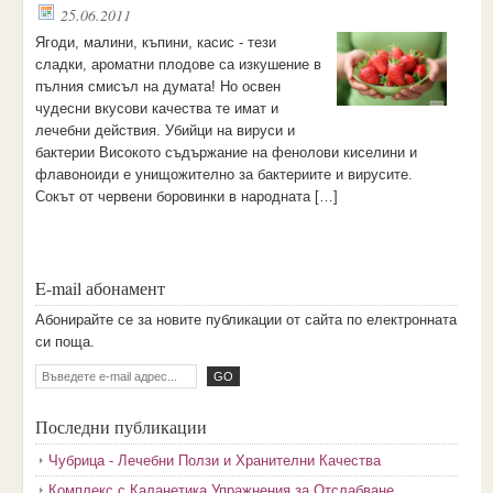
25.06.2011
Ягоди, малини, къпини, касис - тези
сладки, ароматни плодове са изкушение в
пълния смисъл на думата! Но освен
чудесни вкусови качества те имат и
лечебни действия. Убийци на вируси и
бактерии Високото съдържание на фенолови киселини и
флавоноиди е унищожително за бактериите и вирусите.
Сокът от червени боровинки в народната […]
E-mail абонамент
Aбoниpaйтe ce зa нoвитe пyбликaции oт caйтa пo eлeктpoннaтa
cи пoщa.
Последни публикации
Чубрица - Лечебни Ползи и Хранителни Качества
Комплекс с Каланетика Упражнения за Отслабване