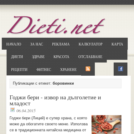
Отворете
Google.bg
Потърсете "Cloxy"
Кликнете на първия резултат
НАЧАЛО
ЗА НАС
РЕКЛАМА
КАЛКУЛАТОР
КАРТА
Копирайте първата дума от заглавието
... и я въведете в полето:
ДИЕТИ
ЗДРАВЕ
КРАСОТА
ОТСЛАБВАНЕ
Сваляне
РЕЦЕПТИ
ФИТНЕС
ХРАНЕНЕ
Публикации с етикет:
боровинки
Годжи бери - извор на дълголетие и
младост
06.04.2015
Годжи бери (Лиций) е супер храна, с която
може да обогатите своето меню. Използва
се в традиционната китайска медицина от