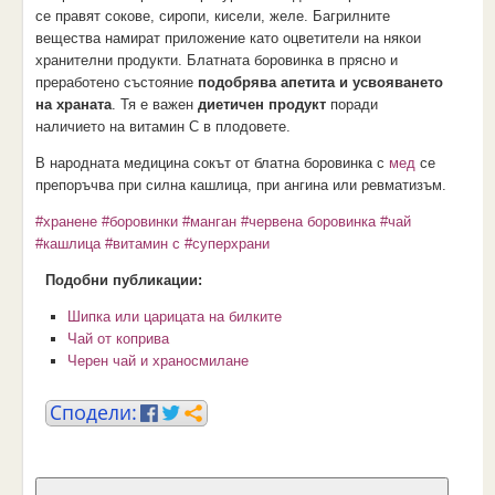
се правят сокове, сиропи, кисели, желе. Багрилните
вещества намират приложение като оцветители на някои
хранителни продукти. Блатната боровинка в прясно и
преработено състояние
подобрява апетита и усвояването
на храната
. Тя е важен
диетичен продукт
поради
наличието на витамин С в плодовете.
В народната медицина сокът от блатна боровинка с
мед
се
препоръчва при силна кашлица, при ангина или ревматизъм.
#хранене
#боровинки
#манган
#червена боровинка
#чай
#кашлица
#витамин с
#суперхрани
Подобни публикации:
Шипка или царицата на билките
Чай от коприва
Черен чай и храносмилане