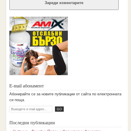
Зареди коментарите
E-mail абонамент
Aбoниpaйтe ce зa нoвитe пyбликaции oт caйтa пo eлeктpoннaтa
cи пoщa.
Последни публикации