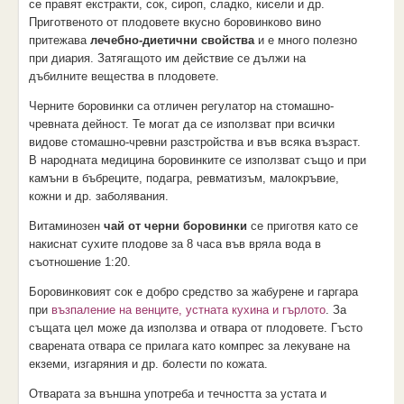
се правят екстракти, сок, сироп, сладко, кисели и др.
Приготвеното от плодовете вкусно боровинково вино
притежава
лечебно-диетични свойства
и е много полезно
при диария. Затягащото им действие се дължи на
дъбилните вещества в плодовете.
Черните боровинки са отличен регулатор на стомашно-
чревната дейност. Те могат да се използват при всички
видове стомашно-чревни разстройства и във всяка възраст.
В народната медицина боровинките се използват също и при
камъни в бъбреците, подагра, ревматизъм, малокръвие,
кожни и др. заболявания.
Витаминозен
чай от черни боровинки
се приготвя като се
накиснат сухите плодове за 8 часа във вряла вода в
съотношение 1:20.
Боровинковият сок е добро средство за жабурене и гаргара
при
възпаление на венците, устната кухина и гърлото
. За
същата цел може да използва и отвара от плодовете. Гъсто
сварената отвара се прилага като компрес за лекуване на
екземи, изгаряния и др. болести по кожата.
Отварата за външна употреба и течността за устата и