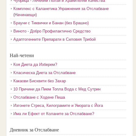
Чубрица - Лечебни Ползи и Хранителни Качества
Комплекс с Каланетика Упражнения за Отслабване
(Начинаещи)
Брауни с Тиквички и Банан (без Брашно)
Виното - Добро Профилактично Средство
Адаптогенните Препарати в Силовия Трибой
Най-четени
Коя Диета да Изберем?
Класическа Диета за Отслабване
Какаови Бисквити без Захар
10 Причини да Пием Топла Вода с Мед Сутрин
Отслабване с Ходене Пеша
Изгонете Стреса, Килограмите и Умората с Йога
Има ли Ефект от Коланите за Отслабване?
Дневник за Отслабване