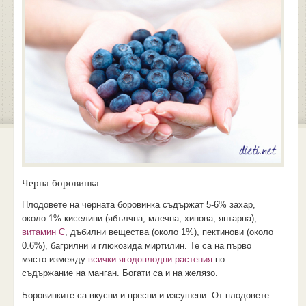
Черна боровинка
Плодовете на черната боровинка съдържат 5-6% захар,
около 1% киселини (ябълчна, млечна, хинова, янтарна),
витамин С
, дъбилни вещества (около 1%), пектинови (около
0.6%), багрилни и глюкозида миртилин. Те са на първо
място измежду
всички ягодоплодни растения
по
съдържание на манган. Богати са и на желязо.
Боровинките са вкусни и пресни и изсушени. От плодовете