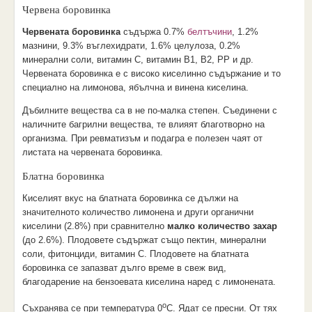
Червена боровинка
Червената боровинка
съдържа 0.7%
белтъчини
, 1.2%
мазнини, 9.3% въглехидрати, 1.6% целулоза, 0.2%
минерални соли, витамин С, витамин В1, В2, РР и др.
Червената боровинка е с високо киселинно съдържание и то
специално на лимонова, ябълчна и винена киселина.
Дъбилните вещества са в не по-малка степен. Съединени с
наличните багрилни вещества, те влияят благотворно на
организма. При ревматизъм и подагра е полезен чаят от
листата на червената боровинка.
Блатна боровинка
Киселият вкус на блатната боровинка се дължи на
значителното количество лимонена и други органични
киселини (2.8%) при сравнително
малко количество захар
(до 2.6%). Плодовете съдържат също пектин, минерални
соли, фитонциди, витамин С. Плодовете на блатната
боровинка се запазват дълго време в свеж вид,
благодарение на бензоевата киселина наред с лимонената.
о
Съхранява се при температура 0
C. Ядат се пресни. От тях