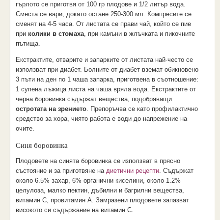
гърлото се приготвя от 100 гр плодове и 1/2 литър вода.
Сместа се вари, докато остане 250-300 мл. Компресите се
сменят на 4-5 часа. От листата се прави чай, който се пие
при
колики в стомаха
, при камъни в жлъчката и пикочните
пътища.
Екстрактите, отварите и запарките от листата най-често се
използват при диабет. Болните от диабет вземат обикновено
3 пъти на ден по 1 чаша запарка, приготвена в съотношение:
1 супена лъжица листа на чаша вряла вода. Екстрактите от
черна боровинка съдържат вещества, подобряващи
остротата на зрението
. Препоръчва се като профилактично
средство за хора, чиято работа е води до напрежение на
очите.
Синя боровинка
Плодовете на синята боровинка се използват в прясно
състояние и за приготвяне на
диетични рецепти
. Съдържат
около 6.5% захар, 6% органични киселини, около 1.2%
целулоза, малко пектин, дъбилни и багрилни вещества,
витамин С, провитамин А. Замразени плодовете запазват
високото си съдържание на витамин С.