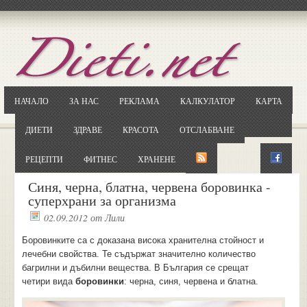
Отворете
Google.bg
Потърсете "Cloxy"
Кликнете на първия резултат
НАЧАЛО
ЗА НАС
РЕКЛАМА
КАЛКУЛАТОР
КАРТА
Копирайте първата дума от заглавието
... и я въведете в полето:
ДИЕТИ
ЗДРАВЕ
КРАСОТА
ОТСЛАБВАНЕ
Сваляне
РЕЦЕПТИ
ФИТНЕС
ХРАНЕНЕ
Синя, черна, блатна, червена боровинка -
суперхрани за организма
02.09.2012
от
Лили
Боровинките са с доказана висока хранителна стойност и
лечебни свойства. Те съдържат значително количество
багрилни и дъбилни вещества. В България се срещат
четири вида
боровинки
: черна, синя, червена и блатна.