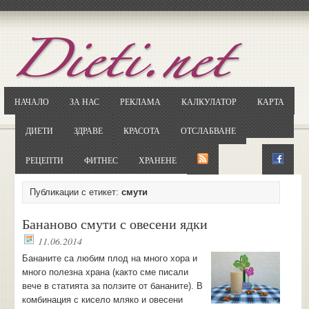
Отворете
Google.bg
Потърсете "Cloxy"
Кликнете на първия резултат
НАЧАЛО
ЗА НАС
РЕКЛАМА
КАЛКУЛАТОР
КАРТА
Копирайте първата дума от заглавието
... и я въведете в полето:
ДИЕТИ
ЗДРАВЕ
КРАСОТА
ОТСЛАБВАНЕ
Сваляне
РЕЦЕПТИ
ФИТНЕС
ХРАНЕНЕ
Публикации с етикет:
смути
Бананово смути с овесени ядки
11.06.2014
Бананите са любим плод на много хора и
много полезна храна (както сме писали
вече в статията за ползите от бананите). В
комбинация с кисело мляко и овесени