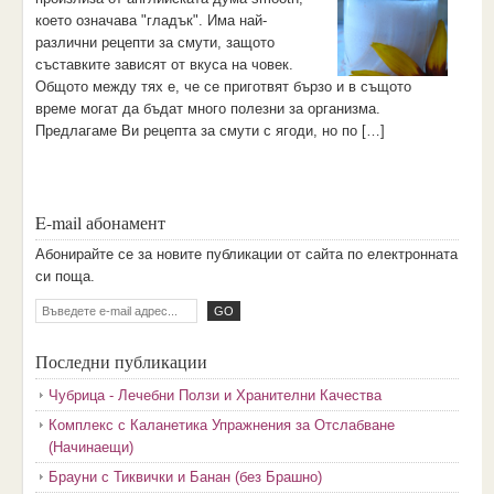
което означава "гладък". Има най-
различни рецепти за смути, защото
съставките зависят от вкуса на човек.
Общото между тях е, че се приготвят бързо и в същото
време могат да бъдат много полезни за организма.
Предлагаме Ви рецепта за смути с ягоди, но по […]
E-mail абонамент
Aбoниpaйтe ce зa нoвитe пyбликaции oт caйтa пo eлeктpoннaтa
cи пoщa.
Последни публикации
Чубрица - Лечебни Ползи и Хранителни Качества
Комплекс с Каланетика Упражнения за Отслабване
(Начинаещи)
Брауни с Тиквички и Банан (без Брашно)