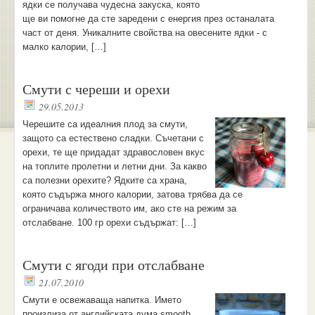
ядки се получава чудесна закуска, която
ще ви помогне да сте заредени с енергия през останалата
част от деня. Уникалните свойства на овесените ядки - с
малко калории, […]
Смути с череши и орехи
29.05.2013
Черешите са идеалния плод за смути,
защото са естествено сладки. Съчетани с
орехи, те ще придадат здравословен вкус
на топлите пролетни и летни дни. За какво
са полезни орехите? Ядките са храна,
която съдържа много калории, затова трябва да се
ограничава количеството им, ако сте на режим за
отслабване. 100 гр орехи съдържат: […]
Смути с ягоди при отслабване
21.07.2010
Смути е освежаваща напитка. Името
произлиза от английската дума smooth,