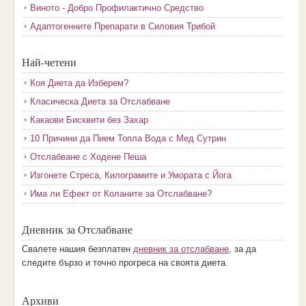
Виното - Добро Профилактично Средство
Адаптогенните Препарати в Силовия Трибой
Най-четени
Коя Диета да Изберем?
Класическа Диета за Отслабване
Какаови Бисквити без Захар
10 Причини да Пием Топла Вода с Мед Сутрин
Отслабване с Ходене Пеша
Изгонете Стреса, Килограмите и Умората с Йога
Има ли Ефект от Коланите за Отслабване?
Дневник за Отслабване
Свалете нашия безплатен
дневник за отслабване
, за да
следите бързо и точно прогреса на своята диета.
Архиви