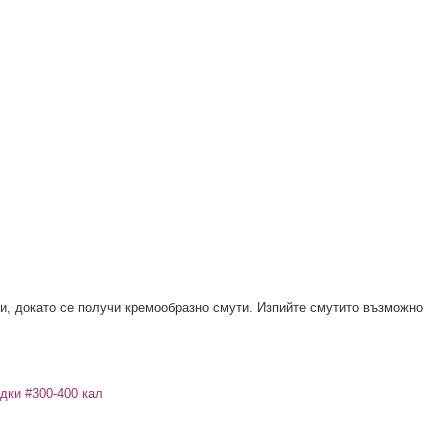
и, докато се получи кремообразно смути. Изпийте смутито възможно
ядки
#300-400 кал