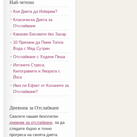
Най-четени
Коя Диета да Изберем?
Класическа Диета за
Отслабване
Какаови Бисквити без Захар
10 Причини да Пием Топла
Вода с Мед Сутрин
Отслабване с Ходене Пеша
Изгонете Стреса,
Килограмите и Умората с
Йога
Има ли Ефект от Коланите за
Отслабване?
Дневник за Отслабване
Свалете нашия безплатен
дневник за отслабване
, за да
следите бързо и точно
прогреса на своята диета.