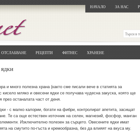
НАЧАЛО
ЗА НАС
ОТСЛАБВАНЕ
РЕЦЕПТИ
ФИТНЕС
ХРАНЕНЕ
Отворете
Google.bg
Потърсете "Cloxy"
 ядки
Кликнете на първия резултат
Копирайте първата дума от заглавието
... и я въведете в полето:
ра и много полезна храна (както сме писали вече в статията за
 с кисело мляко и овесени ядки се получава чудесна закуска, която ще
Сваляне
я през останалата част от деня.
ки - с малко калории, богати на фибри, контролират апетита, засищат
ане. Те са още естествен източник на селен, магнезий, фосфор, манган
о елементи. Изключително полезен за сърцето. Овесените ядки имат
ята на смутито по-гъста и кремообразна, без да влияят на вкуса му.