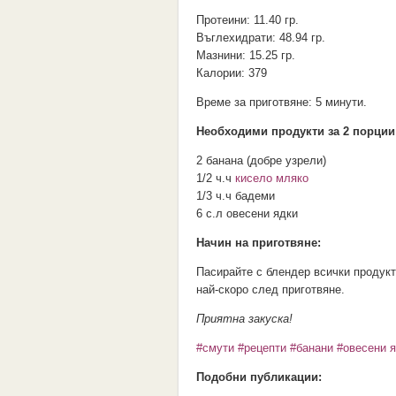
Протеини:
11.40 гр.
Въглехидрати:
48.94 гр.
Мазнини:
15.25 гр.
Калории:
379
Време за приготвяне:
5 минути.
Необходими продукти за
2 порции
2 банана (добре узрели)
1/2 ч.ч
кисело мляко
1/3 ч.ч бадеми
6 с.л овесени ядки
Начин на приготвяне:
Пасирайте с блендер всички продукт
най-скоро след приготвяне.
Приятна закуска!
#смути
#рецепти
#банани
#овесени 
Подобни публикации: