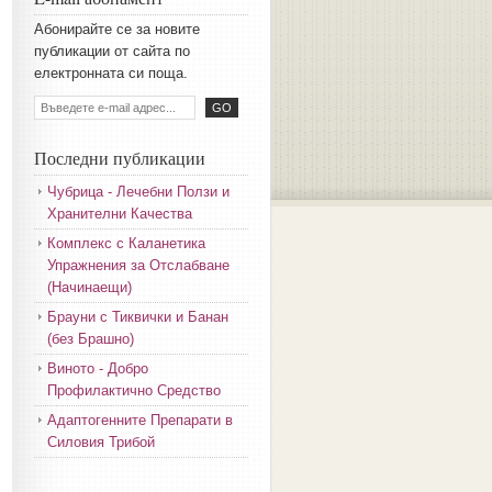
Aбoниpaйтe ce зa нoвитe
пyбликaции oт caйтa пo
eлeктpoннaтa cи пoщa.
Последни публикации
Чубрица - Лечебни Ползи и
Хранителни Качества
Комплекс с Каланетика
Упражнения за Отслабване
(Начинаещи)
Брауни с Тиквички и Банан
(без Брашно)
Виното - Добро
Профилактично Средство
Адаптогенните Препарати в
Силовия Трибой