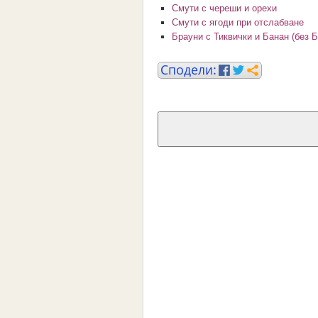
Смути с череши и орехи
Смути с ягоди при отслабване
Брауни с Тиквички и Банан (без 