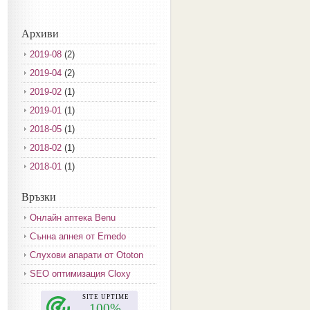
Архиви
2019-08
(2)
2019-04
(2)
2019-02
(1)
2019-01
(1)
2018-05
(1)
2018-02
(1)
2018-01
(1)
2017-12
(2)
Връзки
2017-11
(3)
Онлайн аптека Benu
2017-10
(3)
Сънна апнея от Emedo
2017-08
(3)
Слухови апарати от Ototon
2017-07
(1)
SEO оптимизация Cloxy
2017-06
(2)
2017-05
(4)