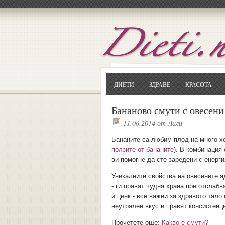
ДИЕТИ
ЗДРАВЕ
КРАСОТА
Бананово смути с овесени
11.06.2014
от
Лили
Бананите са любим плод на много хо
ползите от бананите
). В комбинация
ви помогне да сте заредени с енерги
Уникалните свойства на овесените яд
- ги правят чудна храна при отслабв
и цинк - все важни за здравото тял
неутрален вкус и правят консистенци
Прочетете още:
Какво е смути?