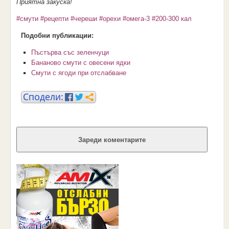
Приятна закуска!
#смути
#рецепти
#череши
#орехи
#омега-3
#200-300 кал
Подобни публикации:
Пъстърва със зеленчуци
Бананово смути с овесени ядки
Смути с ягоди при отслабване
Зареди коментарите