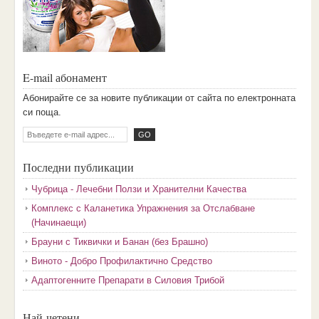
E-mail абонамент
Aбoниpaйтe ce зa нoвитe пyбликaции oт caйтa пo eлeктpoннaтa
cи пoщa.
Последни публикации
Чубрица - Лечебни Ползи и Хранителни Качества
Комплекс с Каланетика Упражнения за Отслабване
(Начинаещи)
Брауни с Тиквички и Банан (без Брашно)
Виното - Добро Профилактично Средство
Адаптогенните Препарати в Силовия Трибой
Най-четени