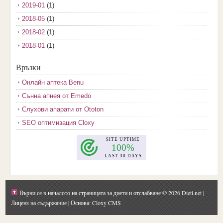
2019-01
(1)
2018-05
(1)
2018-02
(1)
2018-01
(1)
2017-12
(2)
Връзки
2017-11
(3)
Онлайн аптека Benu
2017-10
(3)
Сънна апнея от Emedo
2017-08
(3)
Слухови апарати от Ototon
2017-07
(1)
SEO оптимизация Cloxy
2017-06
(2)
2017-05
(4)
2017-04
(4)
2017-03
(5)
2017-02
(2)
Върни се в началото на страницата за диети и отслабване
© 2026 Dieti.net |
2017-01
(1)
Лиценз на съдържание
| Основа: Cloxy CMS
2016-09
(1)
2016-08
(1)