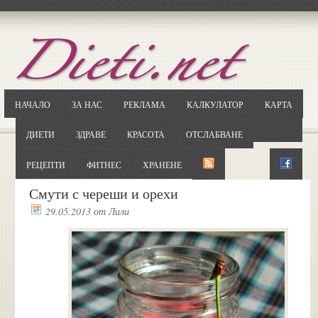
Отворете
Google.bg
Потърсете "Cloxy"
Кликнете на първия резултат
НАЧАЛО
ЗА НАС
РЕКЛАМА
КАЛКУЛАТОР
КАРТА
Копирайте първата дума от заглавието
... и я въведете в полето:
ДИЕТИ
ЗДРАВЕ
КРАСОТА
ОТСЛАБВАНЕ
Сваляне
РЕЦЕПТИ
ФИТНЕС
ХРАНЕНЕ
Смути с череши и орехи
29.05.2013
от
Лили