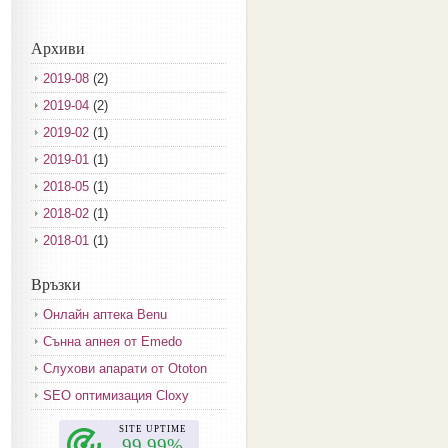
Архиви
2019-08
(2)
2019-04
(2)
2019-02
(1)
2019-01
(1)
2018-05
(1)
2018-02
(1)
2018-01
(1)
2017-12
(2)
Връзки
2017-11
(3)
Онлайн аптека Benu
2017-10
(3)
Сънна апнея от Emedo
2017-08
(3)
Слухови апарати от Ototon
2017-07
(1)
SEO оптимизация Cloxy
2017-06
(2)
2017-05
(4)