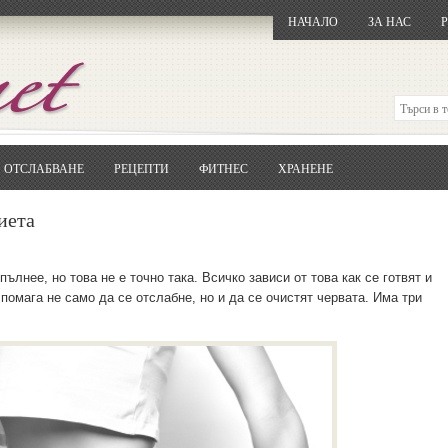
НАЧАЛО
ЗА НАС
ОТСЛАБВАНЕ
РЕЦЕПТИ
ФИТНЕС
ХРАНЕНЕ
Отворете
Google.bg
Потърсете "Cloxy"
иета
Кликнете на първия резултат
Копирайте първата дума от заглавието
... и я въведете в полето:
ълнее, но това не е точно така. Всичко зависи от това как се готвят и
помага не само да се отслабне, но и да се очистят червата. Има три
Сваляне