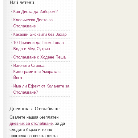
Най-четени
Коя Диета да Изберем?
Класическа Диета за
Отслабване
Какаови Бисквити без Захар
10 Причини да Пием Топла
Вода с Мед Сутрин
Отслабване с Ходене Пеша
Изгонете Стреса,
Килограмите и Умората с
Йога
Има ли Ефект от Коланите за
Отслабване?
Дневник за Отслабване
Свалете нашия безплатен
дневник за отслабване
, за да
следите бързо и точно
прогреса на своята диета.