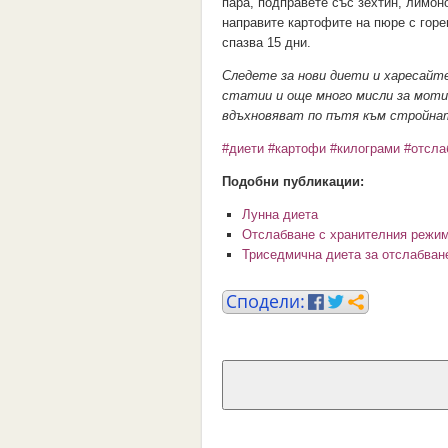
пара, подправете със зехтин, лимон
направите картофите на пюре с горе
спазва 15 дни.
Следете за нови диети и харесай
статии и още много мисли за мотив
вдъхновяват по пътя към стройнат
#диети
#картофи
#килограми
#отсла
Подобни публикации:
Лунна диета
Отслабване с хранителния режи
Триседмична диета за отслабван