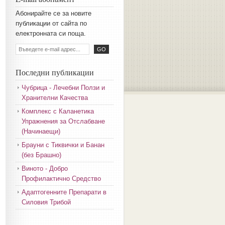
Aбoниpaйтe ce зa нoвитe
пyбликaции oт caйтa пo
eлeктpoннaтa cи пoщa.
Последни публикации
Чубрица - Лечебни Ползи и
Хранителни Качества
Комплекс с Каланетика
Упражнения за Отслабване
(Начинаещи)
Брауни с Тиквички и Банан
(без Брашно)
Виното - Добро
Профилактично Средство
Адаптогенните Препарати в
Силовия Трибой