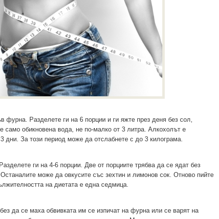
в фурна. Разделете ги на 6 порции и ги яжте през деня без сол,
е само обикновена вода, не по-малко от 3 литра. Алкохолът е
3 дни. За този период може да отслабнете с до 3 килограма.
Разделете ги на 4-6 порции. Две от порциите трябва да се ядат без
Останалите може да овкусите със зехтин и лимонов сок. Отново пийте
ължителността на диетата е една седмица.
без да се маха обвивката им се изпичат на фурна или се варят на