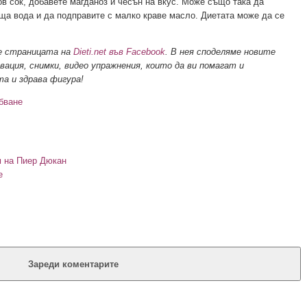
ов сок, добавете магданоз и чесън на вкус. Може също така да
ща вода и да подправите с малко краве масло. Диетата може да се
те страницата на
Dieti.net във Facebook
. В нея споделяме новите
ация, снимки, видео упражнения, които да ви помагат и
а и здрава фигура!
бване
м на Пиер Дюкан
е
Зареди коментарите