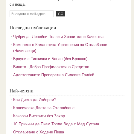
cи пoщa.
Последни публикации
Чубрица - Лечебни Ползи и Хранителни Качества
Комплекс с Каланетика Упражнения за Отслабване
(Начинаещи)
Брауни с Тиквички и Банан (без Брашно)
Виното - Добро Профилактично Средство
Адаптогенните Препарати в Силовия Трибой
Най-четени
Коя Диета да Изберем?
Класическа Диета за Отслабване
Какаови Бисквити без Захар
10 Причини да Пием Топла Вода с Мед Сутрин
Отслабване с Ходене Пеша