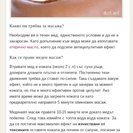
Какво ни трябва за масажа?
Необходим ви е течен мед, единственото условие е да не е
захаросан. Като допълнение към меда може да използвате
етерично масло
, което да подсили антицелулитния ефект.
Как се прави меден масаж?
Втривате мед в кожата (около 2 с.л) със сухи ръце,
допирате дланите плътно и отлепяте. Постепенно тези
движения трябва да стават по-силни. Така създавате вакум
ефект, който не е много приятен и ще зачерви за момент
кожата, но пък е много ефективен против целулит. Ако
имате време може да загреете кожата си като
предварително направите 5 минути обикновен масаж.
Меденият масаж правете 10-15 минути или докато медът
побелее. След това измийте с топла вода вода кожата. За
да се постигне максимален ефект на
изчистване от
токсините
оставете кожата да почине от сапуни, лосиони за