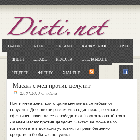
Отворете
Google.bg
Потърсете "Cloxy"
Кликнете на първия резултат
НАЧАЛО
ЗА НАС
РЕКЛАМА
КАЛКУЛАТОР
КАРТА
Копирайте първата дума от заглавието
... и я въведете в полето:
ДИЕТИ
ЗДРАВЕ
КРАСОТА
ОТСЛАБВАНЕ
Сваляне
РЕЦЕПТИ
ФИТНЕС
ХРАНЕНЕ
Масаж с мед против целулит
25.04.2013
от
Лили
Почти няма жена, която да не мечтае да се избави от
целулита. Днес ще ви разкажем за един прост, но много
ефективен начин да се освободите от "портокаловата" кожа
-
меден масаж против целулит
. Фактът, че може да го
изпълнявате в домашни условия, го прави безценно
средство в борбата с целулита.