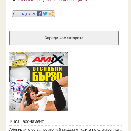
Зареди коментарите
E-mail абонамент
Aбoниpaйтe ce зa нoвитe пyбликaции oт caйтa пo eлeктpoннaтa