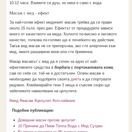
10-12 часа. Вземете си душ, но нека е само с вода.
Масаж с мед - ефект
За най-голям ефект меденият масаж трябва да се прави
около 15 пъти, през ден. Ефектът от процедурите зависи
много от качеството на меда. Колкото по-високо е неговото
качество, толкова по-голямо ще е лечебното му действие.
Такъв вид масаж не се препоръчва, ако сте алергични към
мед, имате разширени вени или сте бременна.
Макар масажът с мед да е сочен за едно от най-
ефективните средства в
борбата с портокаловата кожа
,
сам по себе си, той не е достатъчен. Освен масаж е
необходимо да подобрите своята
диета
и да спортувате
редовно. Комбинирайте тези 3 неща и съвсем скоро ще
забележите намаляване на целулита.
#мед
#масаж
#целулит
#отслабване
Подобни публикации:
Домашни маски против целулит
10 Причини да Пием Топла Вода с Мед Сутрин
Въпроси и рецепти за 90 дневна диета