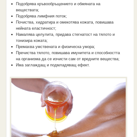
Подобрява кръвообръщението и обмяната на
веществата;
Подобрява лимфния поток;
Почиства, хидратира и омекотява кожата, повишава
нейната еластичност;
Намалява целулита, придава стегнатост на тялото и
тонизира кожата;
Премахва умствената и физическа умора;
Пречиства тялото, повишава имунитета и способността
на организма да се изчисти сам от вредните вещества;
Има заглаждащ и подмладяващ ефект.