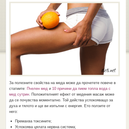
За полезните свойства на меда може да прочетете повече в
статиите:
Пчелен мед
и
10 причини да пием топла вода с
мед сутрин
. Положителният ефект от медения масаж може
да се почувства моментално. Той действа успокояващо за
духа и тялото и ще ви изпълни с енергия. Ето ползите от
него:
Премахва токсините;
Успокоява цялата нервна система;