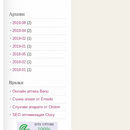
Архиви
2019-08
(2)
2019-04
(2)
2019-02
(1)
2019-01
(1)
2018-05
(1)
2018-02
(1)
2018-01
(1)
2017-12
(2)
Връзки
2017-11
(3)
Онлайн аптека Benu
2017-10
(3)
Сънна апнея от Emedo
2017-08
(3)
Слухови апарати от Ototon
2017-07
(1)
SEO оптимизация Cloxy
2017-06
(2)
2017-05
(4)