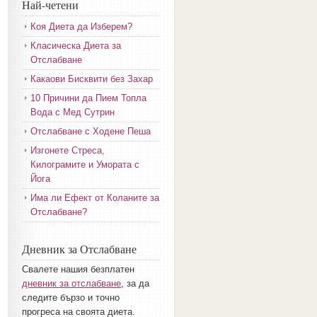
Най-четени
Коя Диета да Изберем?
Класическа Диета за
Отслабване
Какаови Бисквити без Захар
10 Причини да Пием Топла
Вода с Мед Сутрин
Отслабване с Ходене Пеша
Изгонете Стреса,
Килограмите и Умората с
Йога
Има ли Ефект от Коланите за
Отслабване?
Дневник за Отслабване
Свалете нашия безплатен
дневник за отслабване
, за да
следите бързо и точно
прогреса на своята диета.