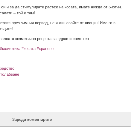
 си и за да стимулирате растеж на косата, имате нужда от биотин.
салати – той е там!
ергия през зимния период, не я лишавайте от ниацин! Има го в
тъците!
еалнaтa козметична рецепта за здрав и свеж тен.
#козметика
#косата
#хранене
редство
отслабване
Зареди коментарите