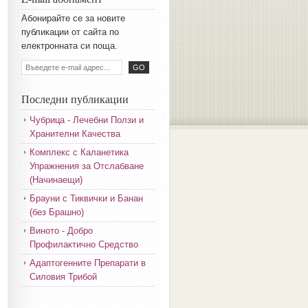
Aбoниpaйтe ce зa нoвитe
пyбликaции oт caйтa пo
eлeктpoннaтa cи пoщa.
Последни публикации
Чубрица - Лечебни Ползи и
Хранителни Качества
Комплекс с Каланетика
Упражнения за Отслабване
(Начинаещи)
Брауни с Тиквички и Банан
(без Брашно)
Виното - Добро
Профилактично Средство
Адаптогенните Препарати в
Силовия Трибой