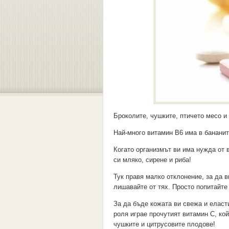
Броколите, чушките, птичето месо и
Най-много витамин В6 има в бананит
Когато организмът ви има нужда от 
си мляко, сирене и риба!
Тук правя малко отклонение, за да в
лишавайте от тях. Просто попитайте 
За да бъде кожата ви свежа и еласт
роля играе прочутият витамин С, ко
чушките и цитрусовите плодове!