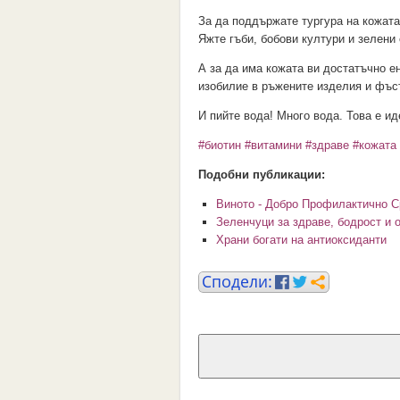
За да поддържате тургура на кожата
Яжте гъби, бобови култури и зелени 
А за да има кожата ви достатъчно ен
изобилие в ръжените изделия и фъс
И пийте вода! Много вода. Това е ид
#биотин
#витамини
#здраве
#кожата
Подобни публикации:
Виното - Добро Профилактично С
Зеленчуци за здраве, бодрост и 
Храни богати на антиоксиданти