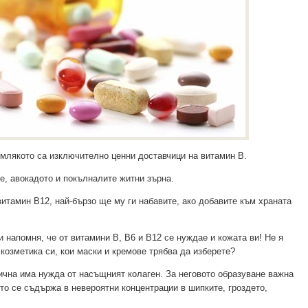
 млякото са изключително ценни доставчици на витамин В.
е, авокадото и покълналите житни зърна.
витамин В12, най-бързо ще му ги набавите, ако добавите към храната
и напомня, че от витамини В, В6 и В12 се нуждае и кожата ви! Не я
козметика си, кои маски и кремове трябва да изберете?
ична има нужда от насъщният колаген. За неговото образуване важна
йто се съдържа в невероятни концентрации в шипките, гроздето,