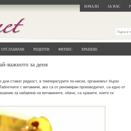
НАЧАЛО
ЗА НАС
ОТСЛАБВАНЕ
РЕЦЕПТИ
ФИТНЕС
ХРАНЕНЕ
Отворете
Google.bg
Потърсете "Cloxy"
ай-важното за деня
Кликнете на първия резултат
Копирайте първата дума от заглавието
... и я въведете в полето:
е дни стават рядкост, а температурите по-ниски, организмът бързо
 Таблетките с витамини, ако са от реномиран производител, са едно от
Сваляне
ешение за набавяне на витамините, обаче, са храните, които ги