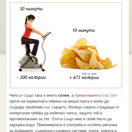
Чипсът също така е много
солен
, а
прекаляването със сол
пречи на нормалната обмяна на веществата и може да
създаде проблеми със сърцето. Изобщо хората страдащи от
хипертония трябва да избягват чипса, защото той е
противопоказен за тях. Солта също има и свойството да
задържа вода. Прекомерната ѝ употреба е особено рискова
за бъбреците, сърдечно-съдовата система, очите, кожата и