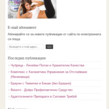
E-mail абонамент
Aбoниpaйтe ce зa нoвитe пyбликaции oт caйтa пo eлeктpoннaтa
cи пoщa.
Последни публикации
Чубрица - Лечебни Ползи и Хранителни Качества
Комплекс с Каланетика Упражнения за Отслабване
(Начинаещи)
Брауни с Тиквички и Банан (без Брашно)
Виното - Добро Профилактично Средство
Адаптогенните Препарати в Силовия Трибой