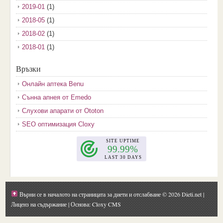
2019-01
(1)
2018-05
(1)
2018-02
(1)
2018-01
(1)
2017-12
(2)
Връзки
2017-11
(3)
Онлайн аптека Benu
2017-10
(3)
Сънна апнея от Emedo
2017-08
(3)
Слухови апарати от Ototon
2017-07
(1)
SEO оптимизация Cloxy
2017-06
(2)
2017-05
(4)
2017-04
(4)
2017-03
(5)
2017-02
(2)
Върни се в началото на страницата за диети и отслабване
© 2026 Dieti.net |
2017-01
(1)
Лиценз на съдържание
| Основа: Cloxy CMS
2016-09
(1)
2016-08
(1)