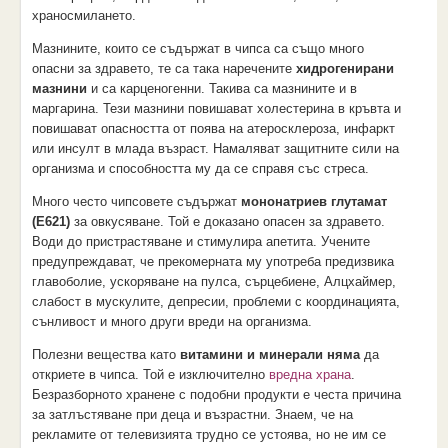
храносмилането.
Мазнините, които се съдържат в чипса са също много
опасни за здравето, те са така наречените
хидрогенирани
мазнини
и са карценогенни. Такива са мазнините и в
маргарина. Тези мазнини повишават холестерина в кръвта и
повишават опасността от поява на атеросклероза, инфаркт
или инсулт в млада възраст. Намаляват защитните сили на
организма и способността му да се справя със стреса.
Много често чипсовете съдържат
мононатриев глутамат
(Е621)
за овкусяване. Той е доказано опасен за здравето.
Води до пристрастяване и стимулира апетита. Учените
предупреждават, че прекомерната му употреба предизвика
главоболие, ускоряване на пулса, сърцебиене, Алцхаймер,
слабост в мускулите, депресии, проблеми с координацията,
сънливост и много други вреди на организма.
Полезни вещества като
витамини и минерали няма
да
откриете в чипса. Той е изключително
вредна храна
.
Безразборното хранене с подобни продукти е честа причина
за затлъстяване при деца и възрастни. Знаем, че на
рекламите от телевизията трудно се устоява, но не им се