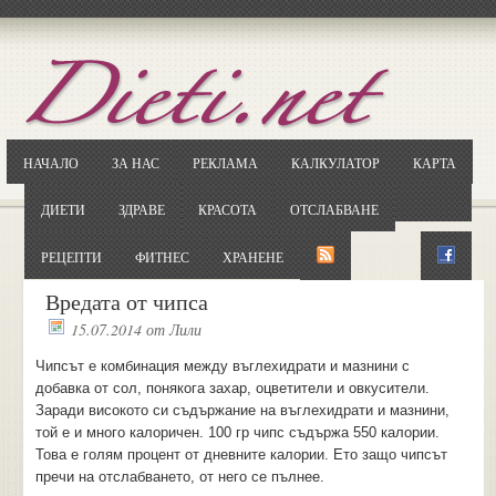
Отворете
Google.bg
Потърсете "Cloxy"
Кликнете на първия резултат
НАЧАЛО
ЗА НАС
РЕКЛАМА
КАЛКУЛАТОР
КАРТА
Копирайте първата дума от заглавието
... и я въведете в полето:
ДИЕТИ
ЗДРАВЕ
КРАСОТА
ОТСЛАБВАНЕ
Сваляне
РЕЦЕПТИ
ФИТНЕС
ХРАНЕНЕ
Вредата от чипса
15.07.2014
от
Лили
Чипсът е комбинация между въглехидрати и мазнини с
добавка от сол, понякога захар, оцветители и овкусители.
Заради високото си съдържание на въглехидрати и мазнини,
той е и много калоричен. 100 гр чипс съдържа 550 калории.
Това е голям процент от дневните калории. Ето защо чипсът
пречи на отслабването, от него се пълнее.