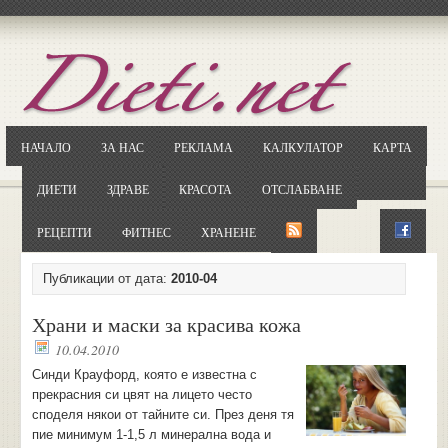
Отворете
Google.bg
Потърсете "Cloxy"
Кликнете на първия резултат
НАЧАЛО
ЗА НАС
РЕКЛАМА
КАЛКУЛАТОР
КАРТА
Копирайте първата дума от заглавието
... и я въведете в полето:
ДИЕТИ
ЗДРАВЕ
КРАСОТА
ОТСЛАБВАНЕ
Сваляне
РЕЦЕПТИ
ФИТНЕС
ХРАНЕНЕ
Публикации от дата:
2010-04
Храни и маски за красива кожа
10.04.2010
Синди Крауфорд, която е известна с
прекрасния си цвят на лицето често
споделя някои от тайните си. През деня тя
пие минимум 1-1,5 л минерална вода и