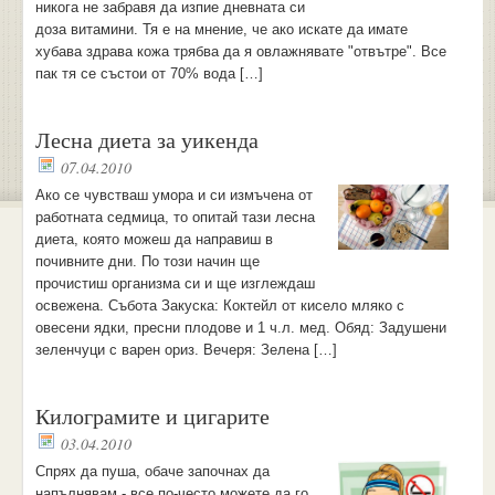
никога не забравя да изпие дневната си
доза витамини. Тя е на мнение, че ако искате да имате
хубава здрава кожа трябва да я овлажнявате "отвътре". Все
пак тя се състои от 70% вода […]
Лесна диета за уикенда
07.04.2010
Ако се чувстваш умора и си измъчена от
работната седмица, то опитай тази лесна
диета, която можеш да направиш в
почивните дни. По този начин ще
прочистиш организма си и ще изглеждаш
освежена. Събота Закуска: Коктейл от кисело мляко с
овесени ядки, пресни плодове и 1 ч.л. мед. Обяд: Задушени
зеленчуци с варен ориз. Вечеря: Зелена […]
Килограмите и цигарите
03.04.2010
Спрях да пуша, обаче започнах да
напълнявам - все по-често можете да го