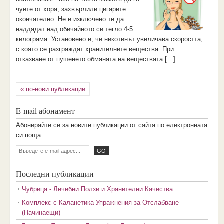
чуете от хора, захвърлили цигарите
окончателно. Не е изключено те да
наддадат над обичайното си тегло 4-5
килограма. Установено е, че никотинът увеличава скоростта,
с която се разграждат хранителните вещества. При
отказване от пушенето обмяната на веществата […]
« по-нови публикации
E-mail абонамент
Aбoниpaйтe ce зa нoвитe пyбликaции oт caйтa пo eлeктpoннaтa
cи пoщa.
Последни публикации
Чубрица - Лечебни Ползи и Хранителни Качества
Комплекс с Каланетика Упражнения за Отслабване
(Начинаещи)