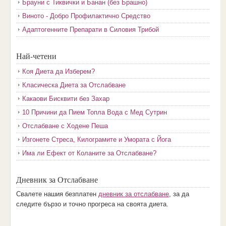
Брауни с Тиквички и Банан (без Брашно)
Виното - Добро Профилактично Средство
Адаптогенните Препарати в Силовия Трибой
Най-четени
Коя Диета да Изберем?
Класическа Диета за Отслабване
Какаови Бисквити без Захар
10 Причини да Пием Топла Вода с Мед Сутрин
Отслабване с Ходене Пеша
Изгонете Стреса, Килограмите и Умората с Йога
Има ли Ефект от Коланите за Отслабване?
Дневник за Отслабване
Свалете нашия безплатен
дневник за отслабване
, за да
следите бързо и точно прогреса на своята диета.