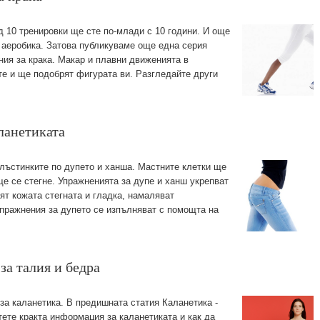
 10 тренировки ще сте по-млади с 10 години. И още
н аеробика. Затова публикуваме още една серия
ния за крака. Макар и плавни движенията в
е и ще подобрят фигурата ви. Разгледайте други
ланетиката
лъстинките по дупето и ханша. Мастните клетки ще
ще се стегне. Упражненията за дупе и ханш укрепват
вят кожата стегната и гладка, намаляват
упражнения за дупето се изпълняват с помощта на
за талия и бедра
а каланетика. В предишната статия Каланетика -
ете кракта информация за каланетиката и как да