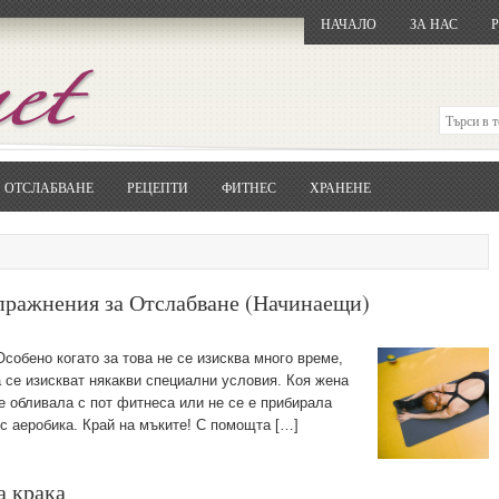
НАЧАЛО
ЗА НАС
ОТСЛАБВАНЕ
РЕЦЕПТИ
ФИТНЕС
ХРАНЕНЕ
Отворете
Google.bg
Потърсете "Cloxy"
Кликнете на първия резултат
Копирайте първата дума от заглавието
пражнения за Отслабване (Начинаещи)
... и я въведете в полето:
Сваляне
собено когато за това не се изисква много време,
а се изискват някакви специални условия. Коя жена
 е обливала с пот фитнеса или не се е прибирала
с аеробика. Край на мъките! С помощта […]
а крака