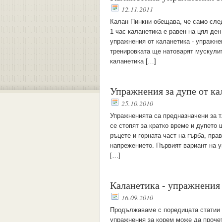
12.11.2011
Калан Пинкни обещава, че само след
1 час каланетика е равен на цял де
упражнения от каланетика - упражне
тренировката ще натоварят мускулит
каланетика […]
Упражнения за дупе от ка
25.10.2010
Упражненията са предназначени за т
се стопят за кратко време и дупето 
ръцете и горната част на гърба, пра
напрежението. Първият вариант на 
[…]
Каланетика - упражнения 
16.09.2010
Продължаваме с поредицата статии з
упражнения за корем може да прочет