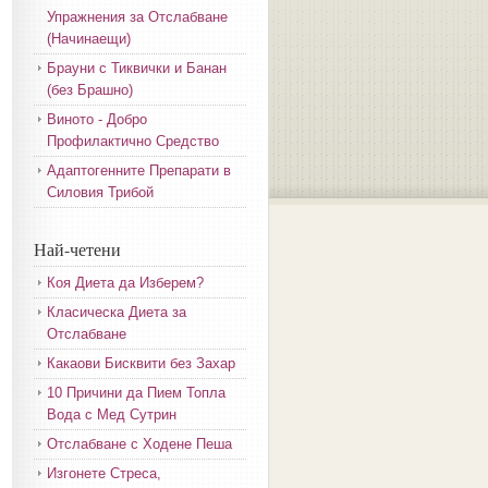
Упражнения за Отслабване
(Начинаещи)
Брауни с Тиквички и Банан
(без Брашно)
Виното - Добро
Профилактично Средство
Адаптогенните Препарати в
Силовия Трибой
Най-четени
Коя Диета да Изберем?
Класическа Диета за
Отслабване
Какаови Бисквити без Захар
10 Причини да Пием Топла
Вода с Мед Сутрин
Отслабване с Ходене Пеша
Изгонете Стреса,