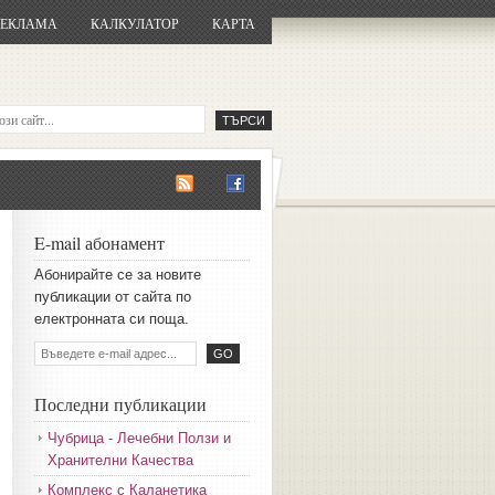
РЕКЛАМА
КАЛКУЛАТОР
КАРТА
E-mail абонамент
Aбoниpaйтe ce зa нoвитe
пyбликaции oт caйтa пo
eлeктpoннaтa cи пoщa.
Последни публикации
Чубрица - Лечебни Ползи и
Хранителни Качества
Комплекс с Каланетика