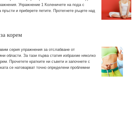
ражнения. Упражнение 1 Коленичете на пода с
а пръсти и приберете петите. Протегнете ръцете над
за корем
авим серия упражнения за отслабване от
мни области. За тази първа статия избрахме няколко
рем. Прочетете кратките ни съвети и започнете с
иката се натоварват точно определени проблемни