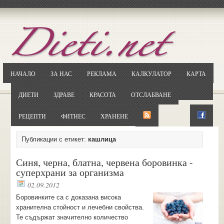
Отворете
Google.bg
Потърсете "Cloxy"
Кликнете на първия резултат
НАЧАЛО
ЗА НАС
РЕКЛАМА
КАЛКУЛАТОР
КАРТА
Копирайте първата дума от заглавието
... и я въведете в полето:
ДИЕТИ
ЗДРАВЕ
КРАСОТА
ОТСЛАБВАНЕ
Сваляне
РЕЦЕПТИ
ФИТНЕС
ХРАНЕНЕ
Публикации с етикет:
кашлица
Синя, черна, блатна, червена боровинка -
суперхрани за организма
02.09.2012
Боровинките са с доказана висока
хранителна стойност и лечебни свойства.
Те съдържат значително количество