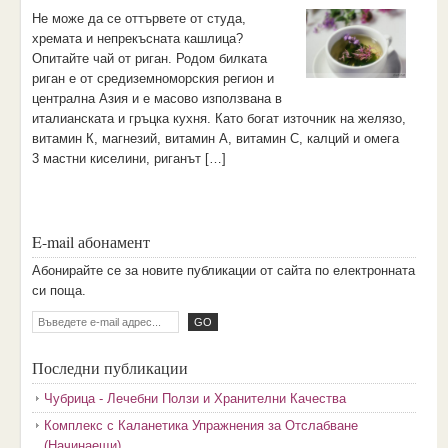
Не може да се оттървете от студа,
хремата и непрекъсната кашлица?
Опитайте чай от риган. Родом билката
риган е от средиземноморския регион и
централна Азия и е масово използвана в
италианската и гръцка кухня. Като богат източник на желязо,
витамин К, магнезий, витамин А, витамин C, калций и омега
3 мастни киселини, риганът […]
E-mail абонамент
Aбoниpaйтe ce зa нoвитe пyбликaции oт caйтa пo eлeктpoннaтa
cи пoщa.
Последни публикации
Чубрица - Лечебни Ползи и Хранителни Качества
Комплекс с Каланетика Упражнения за Отслабване
(Начинаещи)