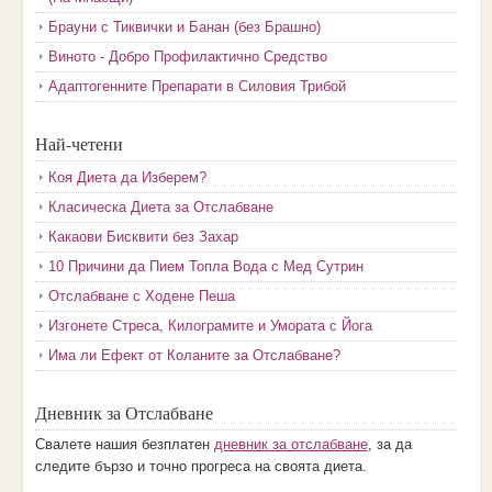
Брауни с Тиквички и Банан (без Брашно)
Виното - Добро Профилактично Средство
Адаптогенните Препарати в Силовия Трибой
Най-четени
Коя Диета да Изберем?
Класическа Диета за Отслабване
Какаови Бисквити без Захар
10 Причини да Пием Топла Вода с Мед Сутрин
Отслабване с Ходене Пеша
Изгонете Стреса, Килограмите и Умората с Йога
Има ли Ефект от Коланите за Отслабване?
Дневник за Отслабване
Свалете нашия безплатен
дневник за отслабване
, за да
следите бързо и точно прогреса на своята диета.