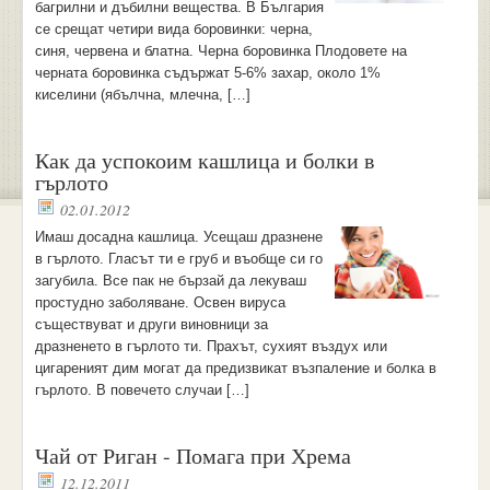
багрилни и дъбилни вещества. В България
се срещат четири вида боровинки: черна,
синя, червена и блатна. Черна боровинка Плодовете на
черната боровинка съдържат 5-6% захар, около 1%
киселини (ябълчна, млечна, […]
Как да успокоим кашлица и болки в
гърлото
02.01.2012
Имаш досадна кашлица. Усещаш дразнене
в гърлото. Гласът ти е груб и въобще си го
загубила. Все пак не бързай да лекуваш
простудно заболяване. Освен вируса
съществуват и други виновници за
дразненето в гърлото ти. Прахът, сухият въздух или
цигареният дим могат да предизвикат възпаление и болка в
гърлото. В повечето случаи […]
Чай от Риган - Помага при Хрема
12.12.2011