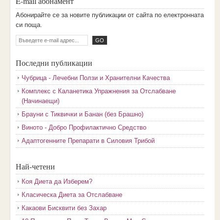
E-mail абонамент
Aбoниpaйтe ce зa нoвитe пyбликaции oт caйтa пo eлeктpoннaтa
cи пoщa.
Последни публикации
Чубрица - Лечебни Ползи и Хранителни Качества
Комплекс с Каланетика Упражнения за Отслабване
(Начинаещи)
Брауни с Тиквички и Банан (без Брашно)
Виното - Добро Профилактично Средство
Адаптогенните Препарати в Силовия Трибой
Най-четени
Коя Диета да Изберем?
Класическа Диета за Отслабване
Какаови Бисквити без Захар