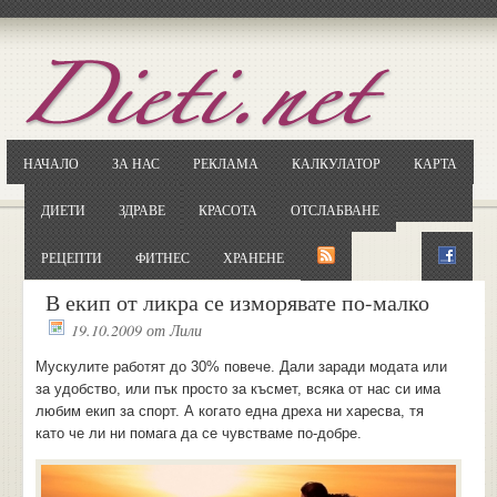
Отворете
Google.bg
Потърсете "Cloxy"
Кликнете на първия резултат
НАЧАЛО
ЗА НАС
РЕКЛАМА
КАЛКУЛАТОР
КАРТА
Копирайте първата дума от заглавието
... и я въведете в полето:
ДИЕТИ
ЗДРАВЕ
КРАСОТА
ОТСЛАБВАНЕ
Сваляне
РЕЦЕПТИ
ФИТНЕС
ХРАНЕНЕ
В екип от ликра се изморявате по-малко
19.10.2009
от
Лили
Мускулите работят до 30% повече. Дали заради модата или
за удобство, или пък просто за късмет, всяка от нас си има
любим екип за спорт. А когато една дреха ни харесва, тя
като че ли ни помага да се чувстваме по-добре.