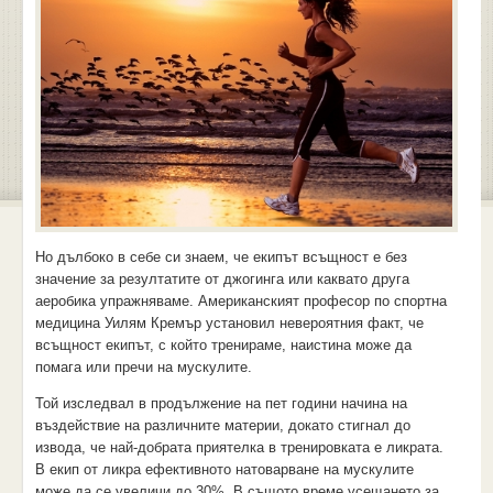
Но дълбоко в себе си знаем, че екипът всъщност е без
значение за резултатите от джогинга или каквато друга
аеробика упражняваме. Американският професор по спортна
медицина Уилям Кремър установил невероятния факт, че
всъщност екипът, с който тренираме, наистина може да
помага или пречи на мускулите.
Той изследвал в продължение на пет години начина на
въздействие на различните материи, докато стигнал до
извода, че най-добрата приятелка в тренировката е ликрата.
В екип от ликра ефективното натоварване на мускулите
може да се увеличи до 30%. В същото време усещането за