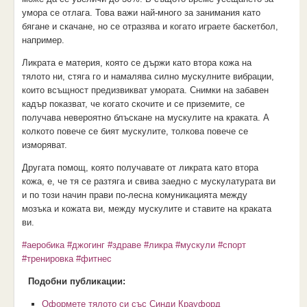
умора се отлага. Това важи най-много за занимания като
бягане и скачане, но се отразява и когато играете баскетбол,
например.
Ликрата е материя, която се държи като втора кожа на
тялото ни, стяга го и намалява силно мускулните вибрации,
които всъщност предизвикват умората. Снимки на забавен
кадър показват, че когато скочите и се приземите, се
получава невероятно блъскане на мускулите на краката. А
колкото повече се бият мускулите, толкова повече се
изморяват.
Другата помощ, която получавате от ликрата като втора
кожа, е, че тя се разтяга и свива заедно с мускулатурата ви
и по този начин прави по-лесна комуникацията между
мозъка и кожата ви, между мускулите и ставите на краката
ви.
#аеробика
#джогинг
#здраве
#ликра
#мускули
#спорт
#тренировка
#фитнес
Подобни публикации:
Оформете тялото си със Синди Крауфорд