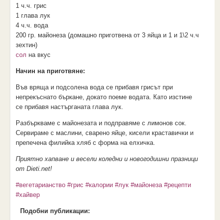
1 ч.ч. грис
1 глава лук
4 ч.ч. вода
200 гр. майонеза
(домашно приготвена от 3 яйца и 1 и 1\2 ч.ч
зехтин)
сол
на вкус
Начин на приготвяне:
Във вряща и подсолена вода се прибавя грисът при
непрекъснато бъркане, докато поеме водата. Като изстине
се прибавя настърганата глава лук.
Разбъркваме с майонезата и подправяме с лимонов сок.
Сервираме с маслини, сварено яйце, кисели краставички и
препечена филийка хляб с форма на елхичка.
Приятно хапване и весели коледни и новогодишни празници
от Dieti.net!
#вегетарианство
#грис
#калории
#лук
#майонеза
#рецепти
#хайвер
Подобни публикации: