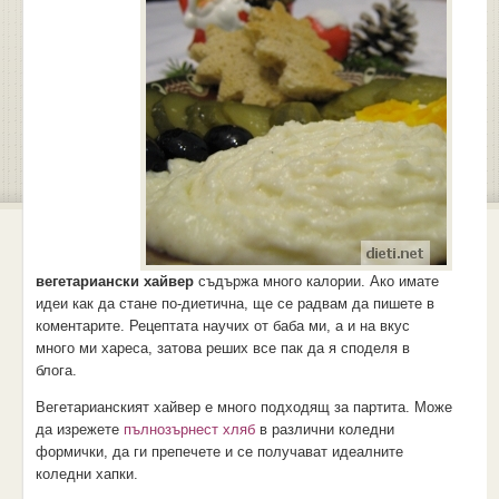
вегетариански хайвер
съдържа много калории. Ако имате
идеи как да стане по-диетична, ще се радвам да пишете в
коментарите. Рецептата научих от баба ми, а и на вкус
много ми хареса, затова реших все пак да я споделя в
блога.
Вегетарианският хайвер е много подходящ за партита. Може
да изрежете
пълнозърнест хляб
в различни коледни
формички, да ги препечете и се получават идеалните
коледни хапки.