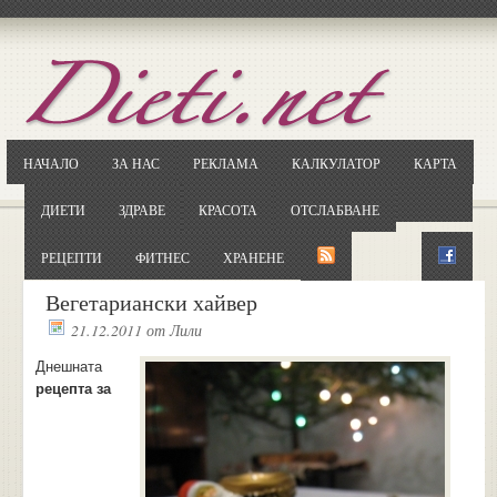
Отворете
Google.bg
Потърсете "Cloxy"
Кликнете на първия резултат
НАЧАЛО
ЗА НАС
РЕКЛАМА
КАЛКУЛАТОР
КАРТА
Копирайте първата дума от заглавието
... и я въведете в полето:
ДИЕТИ
ЗДРАВЕ
КРАСОТА
ОТСЛАБВАНЕ
Сваляне
РЕЦЕПТИ
ФИТНЕС
ХРАНЕНЕ
Вегетариански хайвер
21.12.2011
от
Лили
Днешната
рецепта за