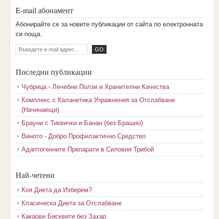
E-mail абонамент
Aбoниpaйтe ce зa нoвитe пyбликaции oт caйтa пo eлeктpoннaтa
cи пoщa.
Последни публикации
Чубрица - Лечебни Ползи и Хранителни Качества
Комплекс с Каланетика Упражнения за Отслабване
(Начинаещи)
Брауни с Тиквички и Банан (без Брашно)
Виното - Добро Профилактично Средство
Адаптогенните Препарати в Силовия Трибой
Най-четени
Коя Диета да Изберем?
Класическа Диета за Отслабване
Какаови Бисквити без Захар