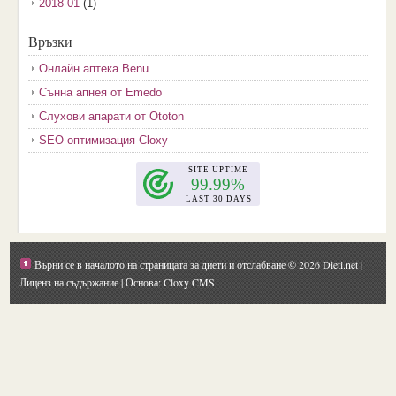
2018-01
(1)
2017-12
(2)
Връзки
2017-11
(3)
Онлайн аптека Benu
2017-10
(3)
Сънна апнея от Emedo
2017-08
(3)
Слухови апарати от Ototon
2017-07
(1)
SEO оптимизация Cloxy
2017-06
(2)
2017-05
(4)
2017-04
(4)
2017-03
(5)
2017-02
(2)
Върни се в началото на страницата за диети и отслабване
© 2026 Dieti.net |
2017-01
(1)
Лиценз на съдържание
| Основа: Cloxy CMS
2016-09
(1)
2016-08
(1)
2016-07
(1)
2016-06
(1)
2016-05
(1)