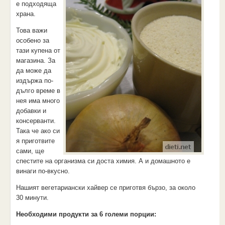
е подходяща
храна.
Това важи
особено за
тази купена от
магазина. За
да може да
издържа по-
дълго време в
нея има много
добавки и
консерванти.
Така че ако си
я приготвите
сами, ще
спестите на организма си доста химия. А и домашното е
винаги по-вкусно.
Нашият
вегетариански хайвер
се приготвя бързо, за около
30 минути.
Необходими продукти за 6 големи порции: