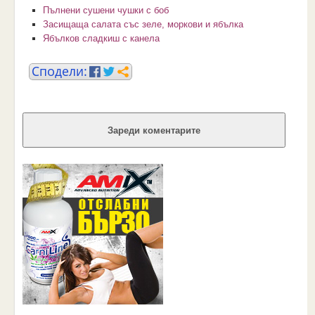
Пълнени сушени чушки с боб
Засищаща салата със зеле, моркови и ябълка
Ябълков сладкиш с канела
Зареди коментарите