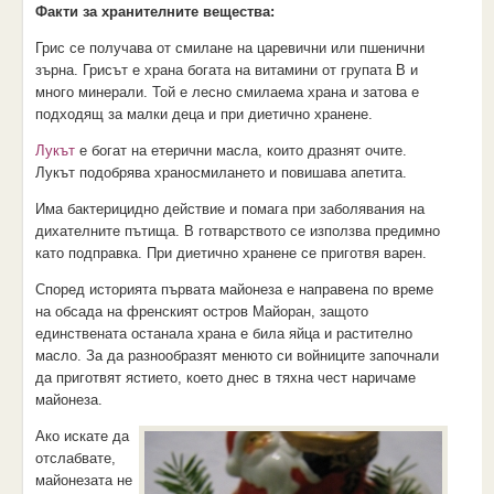
Факти за хранителните вещества:
Грис се получава от смилане на царевични или пшенични
зърна. Грисът е храна богата на витамини от групата В и
много минерали. Той е лесно смилаема храна и затова е
подходящ за малки деца и при диетично хранене.
Лукът
е богат на етерични масла, които дразнят очите.
Лукът подобрява храносмилането и повишава апетита.
Има бактерицидно действие и помага при заболявания на
дихателните пътища. В готварството се използва предимно
като подправка. При диетично хранене се приготвя варен.
Според историята първата майонеза е направена по време
на обсада на френският остров Майоран, защото
единствената останала храна е била яйца и растително
масло. За да разнообразят менюто си войниците започнали
да приготвят ястието, което днес в тяхна чест наричаме
майонеза.
Ако искате да
отслабвате,
майонезата не