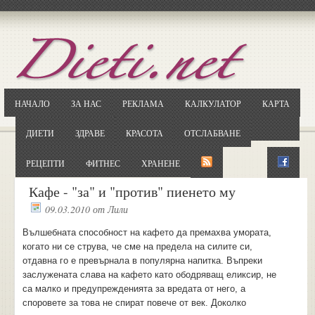
Отворете
Google.bg
Потърсете "Cloxy"
Кликнете на първия резултат
НАЧАЛО
ЗА НАС
РЕКЛАМА
КАЛКУЛАТОР
КАРТА
Копирайте първата дума от заглавието
... и я въведете в полето:
ДИЕТИ
ЗДРАВЕ
КРАСОТА
ОТСЛАБВАНЕ
Сваляне
РЕЦЕПТИ
ФИТНЕС
ХРАНЕНЕ
Кафе - "за" и "против" пиенето му
09.03.2010
от
Лили
Вълшебната способност на кафето да премахва умората,
когато ни се струва, че сме на предела на силите си,
отдавна го е превърнала в популярна напитка. Въпреки
заслужената слава на кафето като ободряващ еликсир, не
са малко и предупрежденията за вредата от него, а
споровете за това не спират повече от век. Доколко