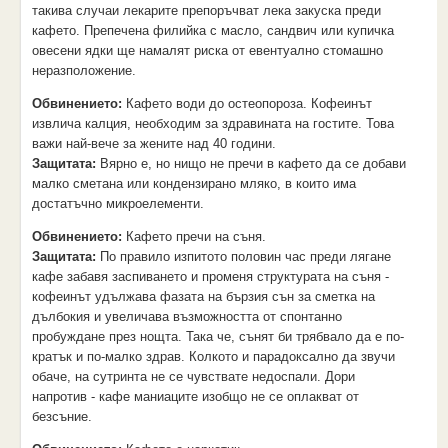
такива случаи лекарите препоръчват лека закуска преди
кафето. Препечена филийка с масло, сандвич или купичка
овесени ядки ще намалят риска от евентуално стомашно
неразположение.
Обвинението:
Кафето води до остеопороза. Кофеинът
извлича калция, необходим за здравината на гостите. Това
важи най-вече за жените над 40 години.
Защитата:
Вярно е, но нищо не пречи в кафето да се добави
малко сметана или кондензирано мляко, в които има
достатъчно микроелементи.
Обвинението:
Кафето пречи на съня.
Защитата:
По правило изпитото половин час преди лягане
кафе забавя заспиването и променя структурата на съня -
кофеинът удължава фазата на бързия сън за сметка на
дълбокия и увеличава възможността от спонтанно
пробуждане през нощта. Така че, сънят би трябвало да е по-
кратък и по-малко здрав. Колкото и парадоксално да звучи
обаче, на сутринта не се чувствате недоспали. Дори
напротив - кафе маниаците изобщо не се оплакват от
безсъние.