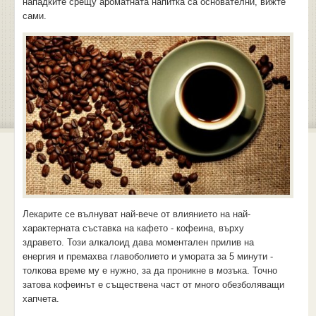
нападките срещу ароматната напитка са основателни, вижте
сами.
Лекарите се вълнуват най-вече от влиянието на най-
характерната съставка на кафето - кофеина, върху
здравето. Този алкалоид дава моментален прилив на
енергия и премахва главоболието и умората за 5 минути -
толкова време му е нужно, за да проникне в мозъка. Точно
затова кофеинът е съществена част от много обезболяващи
хапчета.