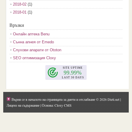
2018-02
(1)
2018-01
(1)
2017-12
(2)
Връзки
2017-11
(3)
Онлайн аптека Benu
2017-10
(3)
Сънна апнея от Emedo
2017-08
(3)
Слухови апарати от Ototon
2017-07
(1)
SEO оптимизация Cloxy
2017-06
(2)
2017-05
(4)
2017-04
(4)
2017-03
(5)
2017-02
(2)
Върни се в началото на страницата за диети и отслабване
© 2026 Dieti.net |
2017-01
(1)
Лиценз на съдържание
| Основа: Cloxy CMS
2016-09
(1)
2016-08
(1)
2016-07
(1)
2016-06
(1)