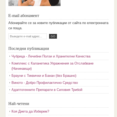
E-mail абонамент
Aбoниpaйтe ce зa нoвитe пyбликaции oт caйтa пo eлeктpoннaтa
cи пoщa.
Последни публикации
Чубрица - Лечебни Ползи и Хранителни Качества
Комплекс с Каланетика Упражнения за Отслабване
(Начинаещи)
Брауни с Тиквички и Банан (без Брашно)
Виното - Добро Профилактично Средство
Адаптогенните Препарати в Силовия Трибой
Най-четени
Коя Диета да Изберем?