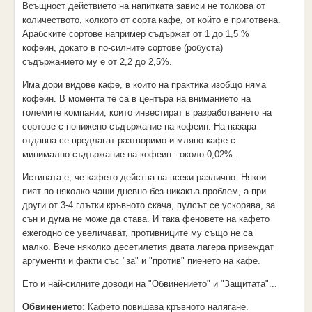
Всъщност действието на напитката зависи не толкова от
количеството, колкото от сорта кафе, от който е приготвена.
Арабските сортове например съдържат от 1 до 1,5 %
кофеин, докато в по-силните сортове (робуста)
съдържанието му е от 2,2 до 2,5%.
Има дори видове кафе, в които на практика изобщо няма
кофеин. В момента те са в центъра на вниманието на
големите компании, които инвестират в разработването на
сортове с понижено съдържание на кофеин. На пазара
отдавна се предлагат разтворимо и мляно кафе с
минимално съдържание на кофеин - около 0,02% .
Истината е, че кафето действа на всеки различно. Някои
пият по няколко чаши дневно без никакъв проблем, а при
други от 3-4 глътки кръвното скача, пулсът се ускорява, за
сън и дума не може да става. И така феновете на кафето
ежегодно се увеличават, противниците му също не са
малко. Вече няколко десетилетия двата лагера привеждат
аргументи и факти със "за" и "против" пиенето на кафе.
Ето и най-силните доводи на "Обвинението" и "Защитата"...
Обвинението:
Кафето повишава кръвното налягане.