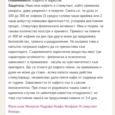
Обвинението:
Кафето е наркотик.
Защитата:
Наистина кафето е стимулант, който премахва
умората, дава увереност и енергия. Смята се, че доза от
100 до 300 мг кофеин (3 средно големи чаши арабика или 2
чаши робуста) повишава бдителността, ускорява мисловния
процес, стимулира физическата активност. Има и теории, че
такова количество изостря и зрението. Приемът на повече
от 400 мг кофеин на ден при други може да предизвика
безпокойство, тревога и раздразнение. Но въпреки това е
напълно погрешно кафето да се причислява към
наркотиците. Съвременните наркотични вещества имат три
характерни особености - физическа и психическа
зависимост и привикване - загуба на чувствителност към
препарата. Що се отнася до кафето обаче, за привикване и
дума не може да става - всяка изпита чашка действа
стимулиращо, независимо дали пиете кафе от седмица или
от години. Зависимостта от кафето пък е съвсем
незначителна. При отказ от редовната чашка само в
единични случаи се забелязва известна отпадналост, но
това състояние никога не продължава повече от 3-4 дни.
#безсъние
#енергия
#здраве
#кафе
#кофеин
#стимулант
#умора