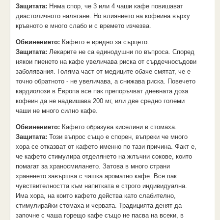
Защитата:
Няма спор, че 3 или 4 чаши кафе повишават
диастоличното налягане. Но влиянието на кофеина върху
кръвното е много слабо и с времето изчезва.
Обвинението:
Кафето е вредно за сърцето.
Защитата:
Лекарите не са единодушни по въпроса. Според
някои пиенето на кафе увеличава риска от сърдечносъдови
заболявания. Голяма част от медиците обаче смятат, че е
точно обратното - не увеличава, а снижава риска. Повечето
кардиолози в Европа все пак препоръчват дневната доза
кофеин да не надвишава 200 мг, или две средно големи
чаши не много силно кафе.
Обвинението:
Кафето образува киселини в стомаха.
Защитата:
Този въпрос също е спорен, въпреки че много
хора се отказват от кафето именно по тази причина. Факт е,
че кафето стимулира отделянето на жлъчни сокове, които
помагат за храносмилането. Затова в много страни
храненето завършва с чашка ароматно кафе. Все пак
чувствителността към напитката е строго индивидуална.
Има хора, на които кафето действа като слабително,
стимулирайки стомаха и червата. Традицията денят да
започне с чаша горещо кафе също не пасва на всеки, в