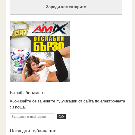
Зареди коментарите
E-mail абонамент
Aбoниpaйтe ce зa нoвитe пyбликaции oт caйтa пo eлeктpoннaтa
cи пoщa.
Последни публикации