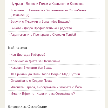
Чубрица - Лечебни Ползи и Хранителни Качества
Комплекс с Каланетика Упражнения за Отслабване
(Начинаещи)
Брауни с Тиквички и Банан (без Брашно)
Виното - Добро Профилактично Средство
Адаптогенните Препарати в Силовия Трибой
Най-четени
Коя Диета да Изберем?
Класическа Диета за Отслабване
Какаови Бисквити без Захар
10 Причини да Пием Топла Вода с Мед Сутрин
Отслабване с Ходене Пеша
Изгонете Стреса, Килограмите и Умората с Йога
Има ли Ефект от Коланите за Отслабване?
Дневник за Отслабване