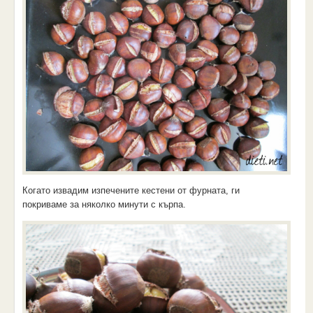
Когато извадим изпечените кестени от фурната, ги
покриваме за няколко минути с кърпа.