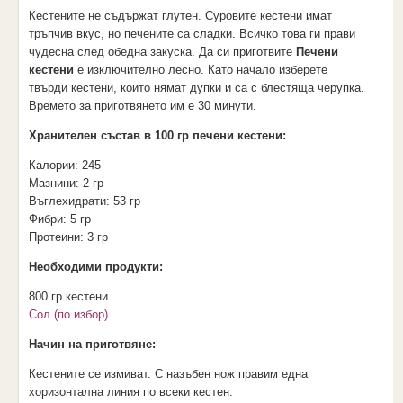
Кестените не съдържат глутен. Суровите кестени имат
тръпчив вкус, но печените са сладки. Всичко това ги прави
чудесна след обедна закуска.
Да си приготвите
Печени
кестени
е изключително лесно. Като начало изберете
твърди кестени, които нямат дупки и са с блестяща черупка.
Времето за приготвянето им е
30 минути.
Хранителен състав в 100 гр печени кестени:
Калории:
245
Мазнини:
2 гр
Въглехидрати:
53 гр
Фибри:
5 гр
Протеини:
3 гр
Необходими продукти:
800 гр кестени
Сол (по избор)
Начин на приготвяне:
Кестените се измиват. С назъбен нож правим една
хоризонтална линия по всеки кестен.