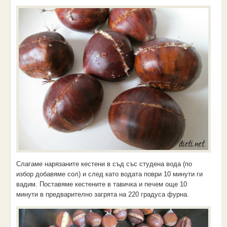
Слагаме нарязаните кестени в съд със студена вода (по
избор добавяме сол) и след като водата поври 10 минути ги
вадим. Поставяме кестените в тавичка и печем още 10
минути в предварително загрята на 220 градуса фурна.