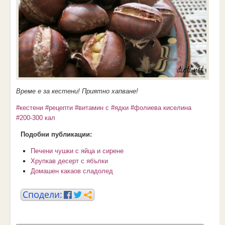
Време е за кестени! Приятно хапване!
#кестени
#рецепти
#витамин с
#ядки
#фолиева киселина
#200-300 кал
Подобни публикации:
Печени чушки с яйца и сирене
Хрупкав десерт с ябълки
Домашен какаов сладолед