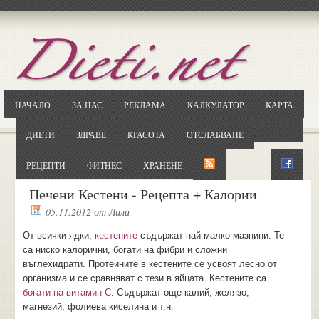
Отворете
Google.bg
Потърсете "Cloxy"
Кликнете на първия резултат
НАЧАЛО
ЗА НАС
РЕКЛАМА
КАЛКУЛАТОР
КАРТА
Копирайте първата дума от заглавието
... и я въведете в полето:
ДИЕТИ
ЗДРАВЕ
КРАСОТА
ОТСЛАБВАНЕ
Сваляне
РЕЦЕПТИ
ФИТНЕС
ХРАНЕНЕ
Печени Кестени - Рецепта + Калории
05.11.2012
от
Лили
От всички ядки,
кестените
съдържат най-малко мазнини. Те
са ниско калорични, богати на фибри и сложни
въглехидрати. Протеините в кестените се усвоят лесно от
организма и се сравняват с тези в яйцата. Кестените са
богати на витамин С
. Съдържат още калий, желязо,
магнезий, фолиева киселина и т.н.