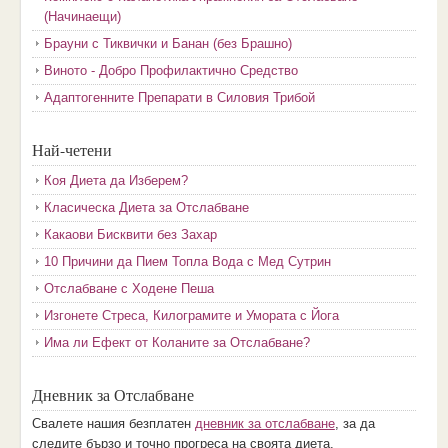
(Начинаещи)
Брауни с Тиквички и Банан (без Брашно)
Виното - Добро Профилактично Средство
Адаптогенните Препарати в Силовия Трибой
Най-четени
Коя Диета да Изберем?
Класическа Диета за Отслабване
Какаови Бисквити без Захар
10 Причини да Пием Топла Вода с Мед Сутрин
Отслабване с Ходене Пеша
Изгонете Стреса, Килограмите и Умората с Йога
Има ли Ефект от Коланите за Отслабване?
Дневник за Отслабване
Свалете нашия безплатен
дневник за отслабване
, за да
следите бързо и точно прогреса на своята диета.