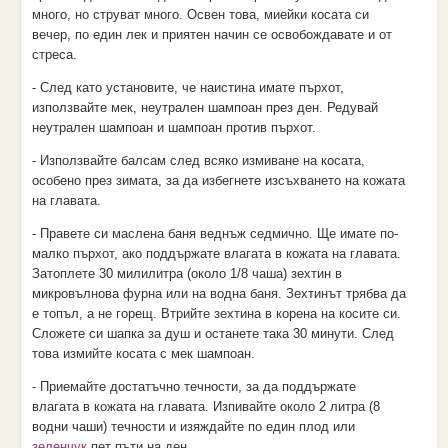
много, но струват много. Освен това, миейки косата си
вечер, по един лек и приятен начин се освобождавате и от
стреса.
- След като установите, че наистина имате пърхот,
използвайте мек, неутрален шампоан през ден. Редувай
неутрален шампоан и шампоан против пърхот.
- Използвайте балсам след всяко измиване на косата,
особено през зимата, за да избегнете изсъхването на кожата
на главата.
- Правете си маслена баня веднъж седмично. Ще имате по-
малко пърхот, ако поддържате влагата в кожата на главата.
Затоплете 30 милилитра (около 1/8 чаша) зехтин в
микровълнова фурна или на водна баня. Зехтинът трябва да
е топъл, а не горещ. Втрийте зехтина в корена на косите си.
Сложете си шапка за душ и останете така 30 минути. След
това измийте косата с мек шампоан.
- Приемайте достатъчно течности, за да поддържате
влагата в кожата на главата. Изпивайте около 2 литра (8
водни чаши) течности и изяждайте по един плод или
зеленчук
пет пъти на ден.