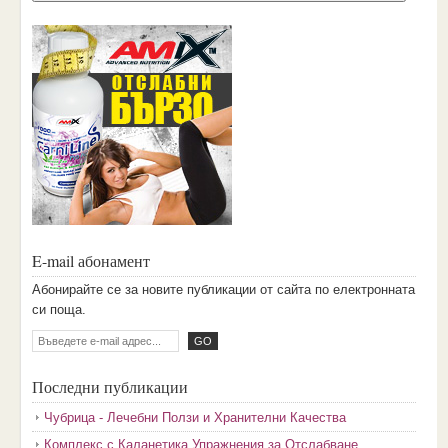
E-mail абонамент
Aбoниpaйтe ce зa нoвитe пyбликaции oт caйтa пo eлeктpoннaтa
cи пoщa.
Последни публикации
Чубрица - Лечебни Ползи и Хранителни Качества
Комплекс с Каланетика Упражнения за Отслабване