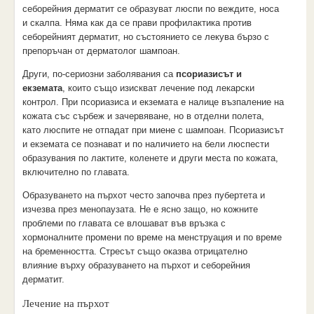
себорейния дерматит се образуват люспи по веждите, носа
и скалпа. Няма как да се прави профилактика против
себорейният дерматит, но състоянието се лекува бързо с
препоръчан от дерматолог шампоан.
Други, по-сериозни заболявания са
псориазисът и
екземата
, които също изискват лечение под лекарски
контрол. При псориазиса и екземата е налице възпаление на
кожата със сърбеж и зачервяване, но в отделни полета,
като люспите не отпадат при миене с шампоан. Псориазисът
и екземата се познават и по наличието на бели люспести
образувания по лактите, коленете и други места по кожата,
включително по главата.
Образуването на пърхот често започва през пубертета и
изчезва през менопаузата. Не е ясно защо, но кожните
проблеми по главата се влошават във връзка с
хормоналните промени по време на менструация и по време
на бременността. Стресът също оказва отрицателно
влияние върху образуването на пърхот и себорейния
дерматит.
Лечение на пърхот