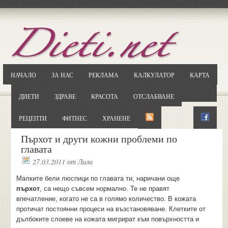
Отворете
Google.bg
Потърсете "Cloxy"
Кликнете на първия резултат
НАЧАЛО
ЗА НАС
РЕКЛАМА
КАЛКУЛАТОР
КАРТА
Копирайте първата дума от заглавието
... и я въведете в полето:
ДИЕТИ
ЗДРАВЕ
КРАСОТА
ОТСЛАБВАНЕ
Сваляне
РЕЦЕПТИ
ФИТНЕС
ХРАНЕНЕ
Пърхот и други кожни проблеми по
главата
27.03.2011
от
Лили
Малките бели люспици по главата ти, наричани още
пърхот
, са нещо съвсем нормално. Те не правят
впечатление, когато не са в голямо количество. В кожата
протичат постоянни процеси на възстановяване. Клетките от
дълбоките слоеве на кожата мигрират към повърхността и