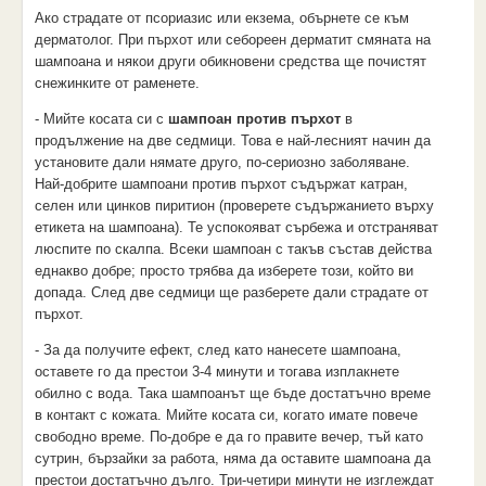
Ако страдате от псориазис или екзема, обърнете се към
дерматолог. При пърхот или себореен дерматит смяната на
шампоана и някои други обикновени средства ще почистят
снежинките от раменете.
- Мийте косата си с
шампоан против пърхот
в
продължение на две седмици. Това е най-лесният начин да
установите дали нямате друго, по-сериозно заболяване.
Най-добрите шампоани против пърхот съдържат катран,
селен или цинков пиритион (проверете съдържанието върху
етикета на шампоана). Те успокояват сърбежа и отстраняват
люспите по скалпа. Всеки шампоан с такъв състав действа
еднакво добре; просто трябва да изберете този, който ви
допада. След две седмици ще разберете дали страдате от
пърхот.
- За да получите ефект, след като нанесете шампоана,
оставете го да престои 3-4 минути и тогава изплакнете
обилно с вода. Така шампоанът ще бъде достатъчно време
в контакт с кожата. Мийте косата си, когато имате повече
свободно време. По-добре е да го правите вечер, тъй като
сутрин, бързайки за работа, няма да оставите шампоана да
престои достатъчно дълго. Три-четири минути не изглеждат