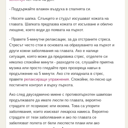
- Поддържайте влажен въздуха в спалнята си.
- Носете шапка. Слънцето и студът изсушават кожата на
главата. Шапката предпазва кожата от изсъхване и обилно
лющене, което води до появата на пърхот.
- Правете 5-минутни релаксации, за да отстраните стреса.
Стресът често стои в основата на образуването на пърхот и
други кожни заболявания на главата. Ако е налице
ситуация, която може да предизвика стрес, отделете си
няколко спокойни минути - разходете се, слушайте приятна
музика или просто гледайте през прозореца навън в
продължение на 5 минути. Ако сте изпаднала в стрес,
правете
релаксиращи упражнения
. Спокойни, по-лесно ще
постигнете контрол и върху пърхота.
Ако след двуседмично миене с противопърхотен шампоан
продължавате да имате люспи по главата, вероятно
страдате от псориазис или екзема. Това са упорити
заболявания, които изискват лекарска намеса. Вероятно
страдате от тези заболявания и ако по главата се
забелязват полета от бели люспести плаки или ако