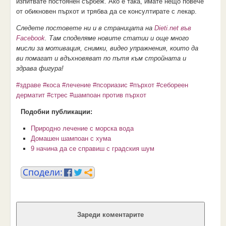
изпитвате постоянен сърбеж. Ако е така, имате нещо повече
от обикновен пърхот и трябва да се консултирате с лекар.
Следете постовете ни и в страницата на
Dieti.net във
Facebook
. Там споделяме новите статии и още много
мисли за мотивация, снимки, видео упражнения, които да
ви помагат и вдъхновяват по пътя към стройната и
здрава фигура!
#здраве
#коса
#лечение
#псориазис
#пърхот
#себореен
дерматит
#стрес
#шампоан против пърхот
Подобни публикации:
Природно лечение с морска вода
Домашен шампоан с хума
9 начина да се справиш с градския шум
Зареди коментарите