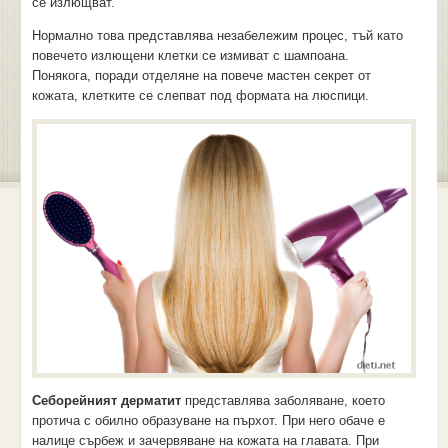
се излющват.
Нормално това представлява незабележим процес, тъй като
повечето излющени клетки се измиват с шампоана.
Понякога, поради отделяне на повече мастен секрет от
кожата, клетките се слепват под формата на люспици.
Себорейният дерматит
представлява заболяване, което
протича с обилно образуване на пърхот. При него обаче е
налице сърбеж и зачервяване на кожата на главата. При