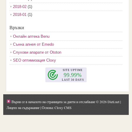
2018-02
(1)
2018-01
(1)
2017-12
(2)
Връзки
2017-11
(3)
Онлайн аптека Benu
2017-10
(3)
Сънна апнея от Emedo
2017-08
(3)
Слухови апарати от Ototon
2017-07
(1)
SEO оптимизация Cloxy
2017-06
(2)
2017-05
(4)
2017-04
(4)
2017-03
(5)
2017-02
(2)
Върни се в началото на страницата за диети и отслабване
© 2026 Dieti.net |
2017-01
(1)
Лиценз на съдържание
| Основа: Cloxy CMS
2016-09
(1)
2016-08
(1)
2016-07
(1)