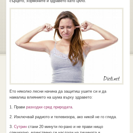
сърцето, хормоните и здравето като цяло.
Ето няколко лесни начина да защитиш ушите си и да
намалиш влиянието на шума върху здравето:
1. Прави
разходки сред природата
.
2. Изключвай радиото и телевизора, ако никой не го гледа.
3.
Сутрин
стани 20 минути по-рано и не прави нищо
специално, единствено се наслади на тишината и