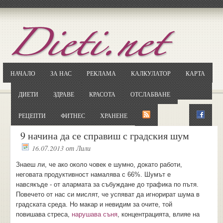
Отворете
Google.bg
Потърсете "Cloxy"
Кликнете на първия резултат
НАЧАЛО
ЗА НАС
РЕКЛАМА
КАЛКУЛАТОР
КАРТА
Копирайте първата дума от заглавието
... и я въведете в полето:
ДИЕТИ
ЗДРАВЕ
КРАСОТА
ОТСЛАБВАНЕ
Сваляне
РЕЦЕПТИ
ФИТНЕС
ХРАНЕНЕ
9 начина да се справиш с градския шум
16.07.2013
от
Лили
Знаеш ли, че ако около човек е шумно, докато работи,
неговата продуктивност намалява с 66%. Шумът е
навсякъде - от алармата за събуждане до трафика по пътя.
Повечето от нас си мислят, че успяват да игнорират шума в
градската среда. Но макар и невидим за очите, той
повишава стреса,
нарушава съня
, концентрацията, влияе на