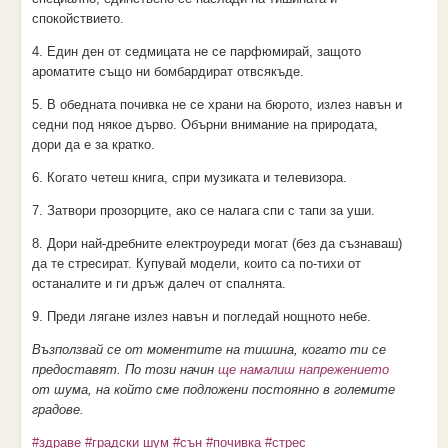
спокойствието.
4. Един ден от седмицата не се парфюмирай, защото
ароматите също ни бомбардират отвсякъде.
5. В обедната почивка не се храни на бюрото, излез навън и
седни под някое дърво. Обърни внимание на природата,
дори да е за кратко.
6. Когато четеш книга, спри музиката и телевизора.
7. Затвори прозорците, ако се налага спи с тапи за уши.
8. Дори най-дребните електроуреди могат (без да съзнаваш)
да те стресират. Купувай модели, които са по-тихи от
останалите и ги дръж далеч от спалнята.
9. Преди лягане излез навън и погледай нощното небе.
Възползвай се от моментите на тишина, когато ти се
предоставят. По този начин
ще намалиш напрежението
от шума, на който сме подложени постоянно в големите
градове.
#здраве
#градски шум
#сън
#почивка
#стрес