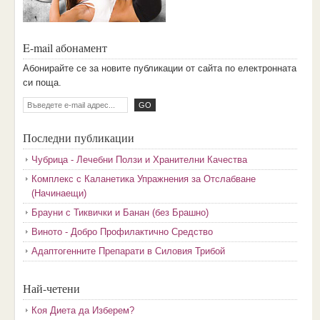
E-mail абонамент
Aбoниpaйтe ce зa нoвитe пyбликaции oт caйтa пo eлeктpoннaтa
cи пoщa.
Последни публикации
Чубрица - Лечебни Ползи и Хранителни Качества
Комплекс с Каланетика Упражнения за Отслабване
(Начинаещи)
Брауни с Тиквички и Банан (без Брашно)
Виното - Добро Профилактично Средство
Адаптогенните Препарати в Силовия Трибой
Най-четени
Коя Диета да Изберем?