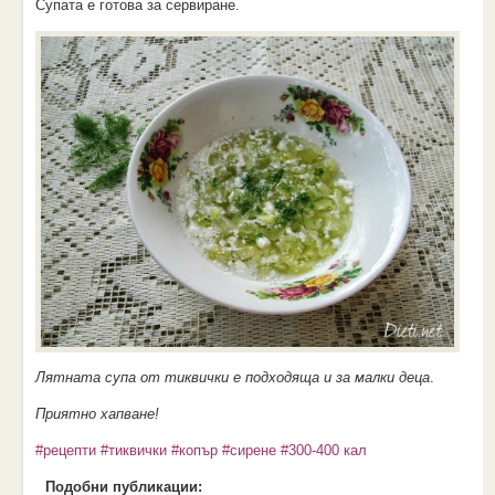
Супата е готова за сервиране.
Лятната супа от тиквички е подходяща и за малки деца
.
Приятно хапване!
#рецепти
#тиквички
#копър
#сирене
#300-400 кал
Подобни публикации: