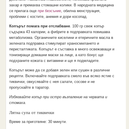
захар и премахва стомашни колики. В народната медицина
се прилага още
при безсъние
, обилна менструация,
проблеми с костите, анемия и дори косопад.
Копърът помага при отслабване
. 100 гр свеж копър
съдържа 43 калории, а фибрите в подправката повишава
метаболизма. Органичните киселини и етеричните масла в
зелената подправка стимулират храносмилането и
перисталтиката. Копърът е съставка в много освежаващи и
тонизиращи домашни маски за лице, а като бонус ще
подхраните кожата с витамини и ще я подмладите.
Копърът може да се добавя зелен или сушен в различни
рецепти. Включвайте подправката смело във всяко ястие с
тиквички, овкусявайте с нея салати, сосове и не
пропускайте в таратор.
Избягвайте копър при остро възпаление на червата и
стомаха.
Лятна супа от тиквички
Време за приготвяне:
30 минути.