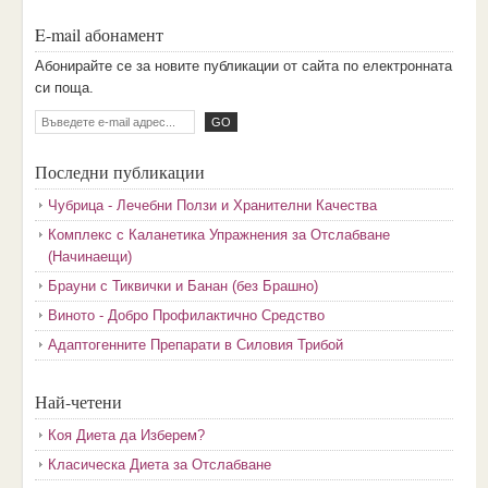
E-mail абонамент
Aбoниpaйтe ce зa нoвитe пyбликaции oт caйтa пo eлeктpoннaтa
cи пoщa.
Последни публикации
Чубрица - Лечебни Ползи и Хранителни Качества
Комплекс с Каланетика Упражнения за Отслабване
(Начинаещи)
Брауни с Тиквички и Банан (без Брашно)
Виното - Добро Профилактично Средство
Адаптогенните Препарати в Силовия Трибой
Най-четени
Коя Диета да Изберем?
Класическа Диета за Отслабване