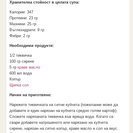
Хранителна стойност в цялата супа:
Калории:
347
Протеини:
23 гр
Мазнини:
25 гр
Въглехидрати:
9 гр
Фибри:
2 гр
Необходими продукти:
1/2 тиквичка
100 гр сирене
5 гр
краве масло
600 мл вода
Копър
Щипка сол
Начин на приготвяне:
Нарежете тиквичката на ситни кубчета (пожелание може да
добавите и един нарязан на кубчета средно голям картоф).
Сложете нарязаната тиквичка във вряща вода. Когато се
свари добавете натрошеното или нарязано на кубчета
сирене, нарязан на ситно копър, краве масло и сол на вкус.