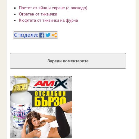
Пастет от яйца и сирене (с авокадо)
Огретен от тиквички
Кюфтета от тиквички на фурна
Зареди коментарите