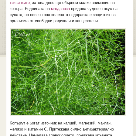
тиквичките
, затова днес ще обърнем малко внимание на
копъра. Роднината на
магданоза
придава чудесен вкус на
супата, но освен това зелената подправка е защитник на
организма от свободни радикали и канцерогени.
Копърът е богат източник на калций, магнезий, манган,
желязо и витамин С. Притежава силно антибактериално
действие. Намалява главоболието, понижава кръвната