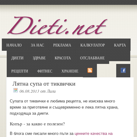
Отворете
Google.bg
Потърсете "Cloxy"
Кликнете на първия резултат
НАЧАЛО
ЗА НАС
РЕКЛАМА
КАЛКУЛАТОР
КАРТА
Копирайте първата дума от заглавието
... и я въведете в полето:
ДИЕТИ
ЗДРАВЕ
КРАСОТА
ОТСЛАБВАНЕ
Сваляне
РЕЦЕПТИ
ФИТНЕС
ХРАНЕНЕ
Лятна супа от тиквички
06.08.2013
от
Лили
Супата от тиквички е любима рецепта, не изисква много
време за приготвяне и същевременно е лека лятна храна,
подходяща за диети.
Копър - за какво е полезен?
В блога сме писали много пъти за
ценните качества на