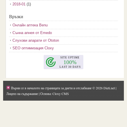
2018-01
(1)
2017-12
(2)
Връзки
2017-11
(3)
Онлайн аптека Benu
2017-10
(3)
Сънна апнея от Emedo
2017-08
(3)
Слухови апарати от Ototon
2017-07
(1)
SEO оптимизация Cloxy
2017-06
(2)
2017-05
(4)
2017-04
(4)
2017-03
(5)
2017-02
(2)
Върни се в началото на страницата за диети и отслабване
© 2026 Dieti.net |
2017-01
(1)
Лиценз на съдържание
| Основа: Cloxy CMS
2016-09
(1)
2016-08
(1)
2016-07
(1)
2016-06
(1)
2016-05
(1)