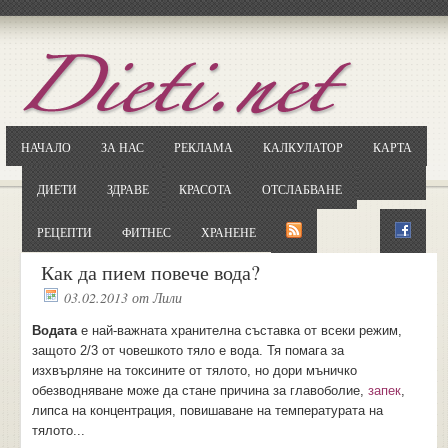
Отворете
Google.bg
Потърсете "Cloxy"
Кликнете на първия резултат
НАЧАЛО
ЗА НАС
РЕКЛАМА
КАЛКУЛАТОР
КАРТА
Копирайте първата дума от заглавието
... и я въведете в полето:
ДИЕТИ
ЗДРАВЕ
КРАСОТА
ОТСЛАБВАНЕ
Сваляне
РЕЦЕПТИ
ФИТНЕС
ХРАНЕНЕ
Как да пием повече вода?
03.02.2013
от
Лили
Водата
е най-важната хранителна съставка от всеки режим,
защото 2/3 от човешкото тяло е вода. Тя помага за
изхвърляне на токсините от тялото, но дори мъничко
обезводняване може да стане причина за главоболие,
запек
,
липса на концентрация, повишаване на температурата на
тялото...