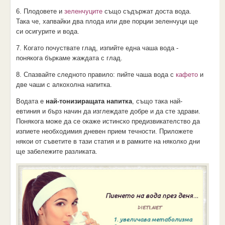
6. Плодовете и
зеленчуците
също съдържат доста вода.
Така че, хапвайки два плода или две порции зеленчуци ще
си осигурите и вода.
7. Когато почуствате глад, изпийте една чаша вода -
понякога бъркаме жаждата с глад.
8. Спазвайте следното правило: пийте чаша вода с
кафето
и
две чаши с алкохолна напитка.
Водата е
най-тонизиращата напитка
, също така най-
евтиния и бърз начин да изглеждате добре и да сте здрави.
Понякога може да се окаже истинско предизвикателство да
изпиете необходимия дневен прием течности. Приложете
някои от съветите в тази статия и в рамките на няколко дни
ще забележите разликата.