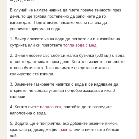
В случай че нямате навика да пиете повече течности през
деня, то ще трябва постепенно да започнете да го
изграждате. Подготвихме няколко лесни начина да
увеличите приема на вода:
1. Вечер сложете чаша вода до леглото си и я изпийте на
сутринта или си пригответе
топла вода с мед
.
2. Винаги носете със себе си малка бутилка (500 мл) с вода,
от която да отпивате през деня. Когато я изпиете напълнете
отново бутилката. Така ще имате представа и какво
количество сте изпили.
3. Заменете газираните напитки с вода и се надяваме да
откриете, че водата утолява по-добре жаждата и има 0
калории.
4. Когато пиете
плодов сок
, опитайте да го разредите
наполовина с вода.
5. Водата ще е по-приятна, ако добавите резенче лимон,
краставица, джинджифил,
мента
или я пиете като билков
чай.