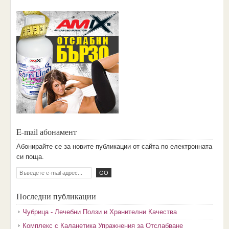
E-mail абонамент
Aбoниpaйтe ce зa нoвитe пyбликaции oт caйтa пo eлeктpoннaтa
cи пoщa.
Последни публикации
Чубрица - Лечебни Ползи и Хранителни Качества
Комплекс с Каланетика Упражнения за Отслабване