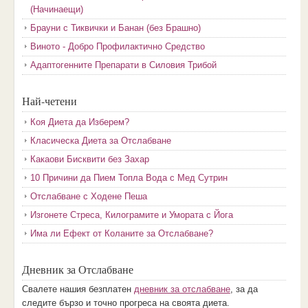
(Начинаещи)
Брауни с Тиквички и Банан (без Брашно)
Виното - Добро Профилактично Средство
Адаптогенните Препарати в Силовия Трибой
Най-четени
Коя Диета да Изберем?
Класическа Диета за Отслабване
Какаови Бисквити без Захар
10 Причини да Пием Топла Вода с Мед Сутрин
Отслабване с Ходене Пеша
Изгонете Стреса, Килограмите и Умората с Йога
Има ли Ефект от Коланите за Отслабване?
Дневник за Отслабване
Свалете нашия безплатен
дневник за отслабване
, за да
следите бързо и точно прогреса на своята диета.