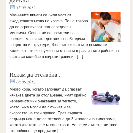
диетата
15.09.2012
Мазнините винаги са били част от
ежедневното меню на човека. Те не трябва
да се ограничават под определен
минимум. Освен, че са носители на
енергия, мазнините доставят необходими
вещества и структури, без които животът е немислим.
Количеството консумирани мазнини в различните райони на
света се колебае в широки граници - […]
Искам да отслабна...
08.06.2012
Много хора, когато започнат да спазват
някаква диета за отслабване, имат крайно
нереалистични очаквания за теглото,
което биха могли да смъкнат и за
скоростта на този процес. През първата
седмица може да се отслабне до 3 и половина килограма,
когато диетата не е много строга. Но не се лъжете, че това
отслабване ще продължи […]