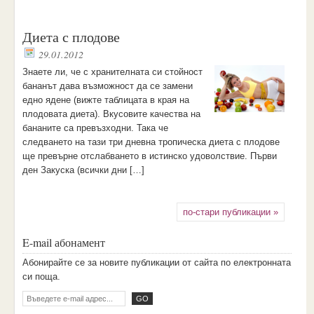
Диета с плодове
29.01.2012
Знаете ли, че с хранителната си стойност
бананът дава възможност да се замени
едно ядене (вижте таблицата в края на
плодовата диета). Вкусовите качества на
бананите са превъзходни. Така че
следването на тази три дневна тропическа диета с плодове
ще превърне отслабването в истинско удоволствие. Първи
ден Закуска (всички дни […]
по-стари публикации »
E-mail абонамент
Aбoниpaйтe ce зa нoвитe пyбликaции oт caйтa пo eлeктpoннaтa
cи пoщa.