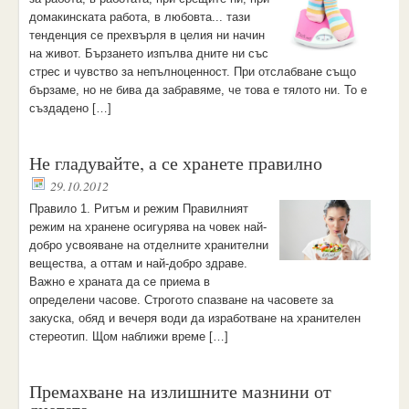
домакинската работа, в любовта... тази
тенденция се прехвърля в целия ни начин
на живот. Бързането изпълва дните ни със
стрес и чувство за непълноценност. При отслабване също
бързаме, но не бива да забравяме, че това е тялото ни. То е
създадено […]
Не гладувайте, а се хранете правилно
29.10.2012
Правило 1. Ритъм и режим Правилният
режим на хранене осигурява на човек най-
добро усвояване на отделните хранителни
вещества, а оттам и най-добро здраве.
Важно е храната да се приема в
определени часове. Строгото спазване на часовете за
закуска, обяд и вечеря води да изработване на хранителен
стереотип. Щом наближи време […]
Премахване на излишните мазнини от