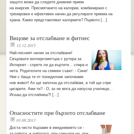
защото може да следите дневния прием
на енергия. Пресмятането на калории, комбинирано с
тренировки е ефективен начин да регулирате приема на
храна. Какво представляват калориите? Първото […]
Вицове за отслабване и фитнес
12.12.2015
Най-лесният начин за отслабване!
Свързвате велоергометъра с рутера за
Интернет - спрете ли да въртите... спира и
нета. Родителите на семеен съвет: - Сине!
Ние с баща ти от понеделник започваме
нов живот! Аз ще започна да отслабвам, а той ще спре
цигарите. Ами ти? - О, аз не мога да напусна училище...
Искаш да отслабнеш?! […]
Опасностите при бързото отслабване
03.08.2013
Доста често бързаме в ежедневието си -
за работа, в работата, при срещите ни, при