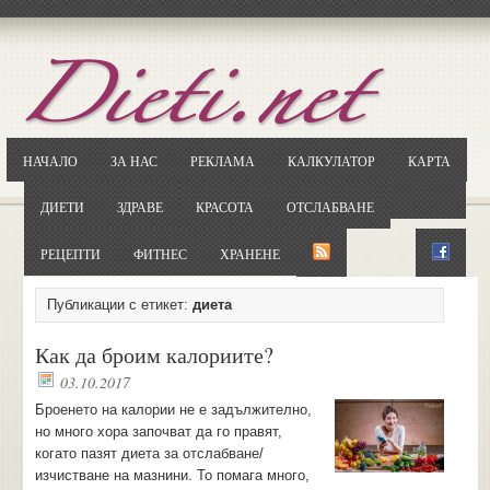
Отворете
Google.bg
Потърсете "Cloxy"
Кликнете на първия резултат
НАЧАЛО
ЗА НАС
РЕКЛАМА
КАЛКУЛАТОР
КАРТА
Копирайте първата дума от заглавието
... и я въведете в полето:
ДИЕТИ
ЗДРАВЕ
КРАСОТА
ОТСЛАБВАНЕ
Сваляне
РЕЦЕПТИ
ФИТНЕС
ХРАНЕНЕ
Публикации с етикет:
диета
Как да броим калориите?
03.10.2017
Броенето на калории не е задължително,
но много хора започват да го правят,
когато пазят диета за отслабване/
изчистване на мазнини. То помага много,