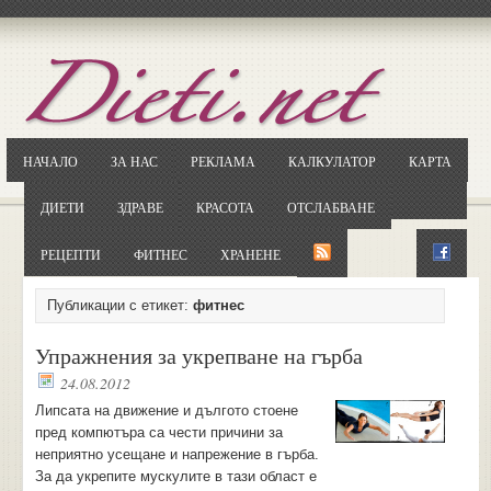
Отворете
Google.bg
Потърсете "Cloxy"
Кликнете на първия резултат
НАЧАЛО
ЗА НАС
РЕКЛАМА
КАЛКУЛАТОР
КАРТА
Копирайте първата дума от заглавието
... и я въведете в полето:
ДИЕТИ
ЗДРАВЕ
КРАСОТА
ОТСЛАБВАНЕ
Сваляне
РЕЦЕПТИ
ФИТНЕС
ХРАНЕНЕ
Публикации с етикет:
фитнес
Упражнения за укрепване на гърба
24.08.2012
Липсата на движение и дългото стоене
пред компютъра са чести причини за
неприятно усещане и напрежение в гърба.
За да укрепите мускулите в тази област е