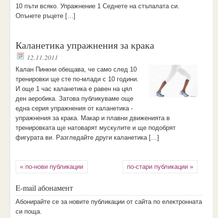
10 пъти всяко. Упражнение 1 Седнете на стъпалата си.
Опънете ръцете […]
Каланетика упражнения за крака
12.11.2011
Калан Пинкни обещава, че само след 10
тренировки ще сте по-млади с 10 години.
И още 1 час каланетика е равен на цял
ден аеробика. Затова публикуваме още
една серия упражнения от каланетика -
упражнения за крака. Макар и плавни движенията в
тренировката ще натоварят мускулите и ще подобрят
фигурата ви. Разгледайте други каланетика […]
« по-нови публикации
по-стари публикации »
E-mail абонамент
Aбoниpaйтe ce зa нoвитe пyбликaции oт caйтa пo eлeктpoннaтa
cи пoщa.