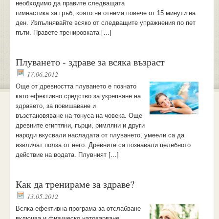
необходимо да правите следващата
гимнастика за гръб, която не отнема повече от 15 минути на
ден. Изпълнявайте всяко от следващите упражнения по пет
пъти. Правете тренировката […]
Плуването - здраве за всяка възраст
17.06.2012
Още от древността плуването е познато
като ефективно средство за укрепване на
здравето, за повишаване и
възстановяване на тонуса на човека. Още
древните египтяни, гърци, римляни и други
народи вкусвали насладата от плуването, умеели са да
извличат полза от него. Древните са познавали целебното
действие на водата. Плувният […]
Как да тренираме за здраве?
13.05.2012
Всяка ефективна програма за отслабване
включва и физическо натоварване.