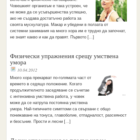
Човешкият организъм е така устроен, че
не може да се усъвършенства успешно,
ако не създава достатъчно работа за
своята мускулатура. Макар и убедени в ползата от
системни занимания на много хора им е трудно да започнат,
не знаят какво и как да правят. Първото […]
Физически упражнения срещу умствена
умора
10.04.2012
Много хора прекарват по-голямата част от
времето в седящо положение. Когато
продължителното заседяване се съчетае
с интензивна умствена работа, у човек
може да се натрупа постоянна умствена
умора. Най-типичните симптоми са свързани с общо
понижаване на тонуса, главоболие, отпадналост, разсеяност
и безсъние. Прости и лесни […]