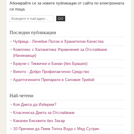
Aбoниpaйтe ce зa нoвитe пyбликaции oт caйтa пo eлeктpoннaтa
cи пoщa.
Последни публикации
Чубрица - Лечебни Ползи и Хранителни Качества
Комплекс с Каланетика Упражнения за Отслабване
(Начинаещи)
Брауни с Тиквички и Банан (без Брашно)
Виното - Добро Профилактично Средство
Адаптогенните Препарати в Силовия Трибой
Най-четени
Коя Диета да Изберем?
Класическа Диета за Отслабване
Какаови Бисквити без Захар
10 Причини да Пием Топла Вода с Мед Сутрин