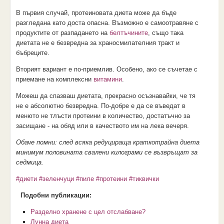
В първия случай, протеиновата диета може да бъде
разгледана като доста опасна. Възможно е самоотравяне с
продуктите от разпадането на
белтъчините
, също така
диетата не е безвредна за храносмилателния тракт и
бъбреците.
Вторият вариант е по-приемлив. Особено, ако се съчетае с
приемане на комплексни
витамини
.
Можеш да спазваш диетата, прекрасно осъзнавайки, че тя
не е абсолютно безвредна. По-добре е да се въведат в
менюто не тлъсти протеини в количество, достатъчно за
засищане - на обяд или в качеството им на лека вечеря.
Обаче помни: след всяка редуцираща краткотрайна диета
минимум половината свалени килограми се възвръщат за
седмица.
#диети
#зеленчуци
#пиле
#протеини
#тиквички
Подобни публикации:
Разделно хранене с цел отслабване?
Лунна диета