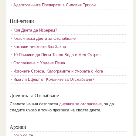
Адаптогенните Препарати в Силовия Трибой
Най-четени
Коя Диета да Изберем?
Класическа Диета за Отслабване
Какаови Бисквити без Захар
10 Причини да Пием Топла Вода с Мед Сутрин
Отслабване с Ходене Пеша
Изгонете Стреса, Килограмите и Умората с Йога
Има ли Ефект от Коланите за Отслабване?
Дневник за Отслабване
Свалете нашия безплатен
дневник за отслабване
, за да
следите бързо и точно прогреса на своята диета.
Архиви