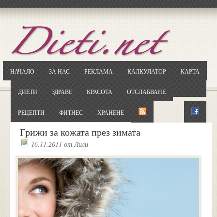
Отворете
Google.bg
Потърсете "Cloxy"
Кликнете на първия резултат
НАЧАЛО
ЗА НАС
РЕКЛАМА
КАЛКУЛАТОР
КАРТА
Копирайте първата дума от заглавието
... и я въведете в полето:
ДИЕТИ
ЗДРАВЕ
КРАСОТА
ОТСЛАБВАНЕ
Сваляне
РЕЦЕПТИ
ФИТНЕС
ХРАНЕНЕ
Грижи за кожата през зимата
16.11.2011
от
Лили