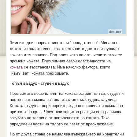
Зимните дни сварват лицето ни "неподготвено". Минало е
лятото и топлата есен, когато слънцето доста е изсушило
кожата и тя повяхва. Под влиянието на слънчевите лъчи се
променя кожата. През зимния сезон еластичността на
кожата
се възстановява. Има няколко фактора, които
"измъчват" кожата през зимата.
Топъл въздух - студен въздух
През зимата лошо влияят на кожата острият вятър, студът и
постоянната смяна на топлата стая със студената улица.
Кожата студува, периферните съдове се свиват и намалява
притокът на кръв. Чрез тази защитна реакция се ограничава
загубата на топлина от повърхността на кожата. Така
определени части на тялото се пазят от преохлаждане.
Но от друга страна се намалява въвеждането на хранителни