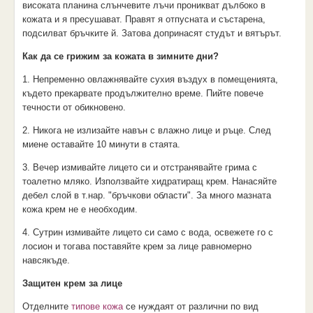
високата планина слънчевите лъчи проникват дълбоко в
кожата и я пресушават. Правят я отпусната и състарена,
подсилват бръчките й. Затова допринасят студът и вятърът.
Как да се грижим за кожата в зимните дни?
1. Непременно овлажнявайте сухия въздух в помещенията,
където прекарвате продължително време. Пийте повече
течности от обикновено.
2. Никога не излизайте навън с влажно лице и ръце. След
миене оставайте 10 минути в стаята.
3. Вечер измивайте лицето си и отстранявайте грима с
тоалетно мляко. Използвайте хидратиращ крем. Нанасяйте
дебел слой в т.нар. "бръчкови области". За много мазната
кожа крем не е необходим.
4. Сутрин измивайте лицето си само с вода, освежете го с
лосион и тогава поставяйте крем за лице равномерно
навсякъде.
Защитен крем за лице
Отделните
типове кожа
се нуждаят от различни по вид