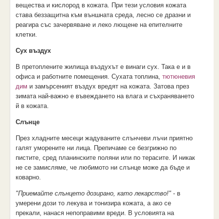
вещества и кислород в кожата. При тези условия кожата
става беззащитна към външната среда, лесно се дразни и
реагира със зачервяване и леко лющене на епителните
клетки.
Сух въздух
В претоплените жилища въздухът е винаги сух. Така е и в
офиса и работните помещения. Сухата топлина,
тютюневия
дим
и замърсеният въздух вредят на кожата. Затова през
зимата най-важно е въвеждането на влага и съхраняването
й в кожата.
Слънце
През хладните месеци жадуваните слънчеви лъчи приятно
галят уморените ни лица. Препичаме се безгрижно по
пистите, сред планинските поляни или по терасите. И никак
не се замисляме, че любимото ни слънце може да бъде и
коварно.
"Приемайте слънцето дозирано, като лекарство!"
- в
умерени дози то лекува и тонизира кожата, а ако се
прекали, нанася непоправими вреди. В условията на