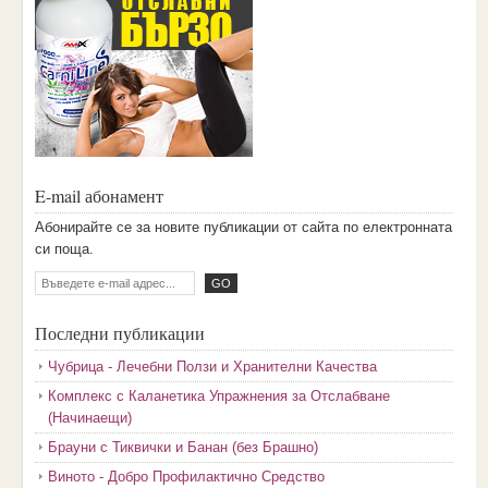
E-mail абонамент
Aбoниpaйтe ce зa нoвитe пyбликaции oт caйтa пo eлeктpoннaтa
cи пoщa.
Последни публикации
Чубрица - Лечебни Ползи и Хранителни Качества
Комплекс с Каланетика Упражнения за Отслабване
(Начинаещи)
Брауни с Тиквички и Банан (без Брашно)
Виното - Добро Профилактично Средство