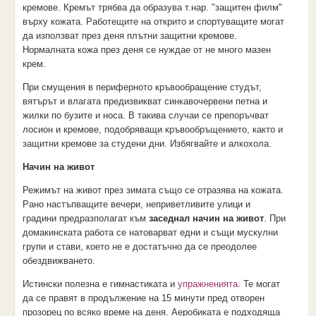
кремове. Кремът трябва да образува т.нар. "защитен филм"
върху кожата. Работещите на открито и спортуващите могат
да използват през деня плътни защитни кремове.
Нормалната кожа през деня се нуждае от не много мазен
крем.
При смущения в периферното кръвообращение студът,
вятърът и влагата предизвикват синкавочервени петна и
жилки по бузите и носа. В такива случаи се препоръчват
лосион и кремове, подобряващи кръвообръщението, както и
защитни кремове за студени дни. Избягвайте и алкохола.
Начин на живот
Режимът на живот през зимата също се отразява на кожата.
Рано настъпващите вечери, неприветливите улици и
градини предразполагат към
заседнал начин на живот
. При
домакинската работа се натоварват едни и същи мускулни
групи и стави, което не е достатъчно да се преодолее
обездвижването.
Истински полезна е гимнастиката и
упражненията
. Те могат
да се правят в продължение на 15 минути пред отворен
прозорец по всяко време на деня. Аеробиката е подходяща