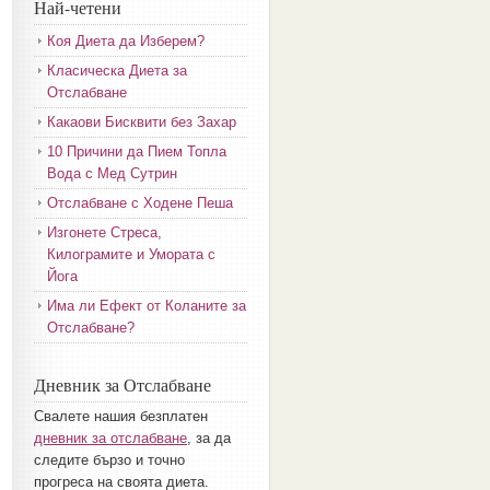
Най-четени
Коя Диета да Изберем?
Класическа Диета за
Отслабване
Какаови Бисквити без Захар
10 Причини да Пием Топла
Вода с Мед Сутрин
Отслабване с Ходене Пеша
Изгонете Стреса,
Килограмите и Умората с
Йога
Има ли Ефект от Коланите за
Отслабване?
Дневник за Отслабване
Свалете нашия безплатен
дневник за отслабване
, за да
следите бързо и точно
прогреса на своята диета.