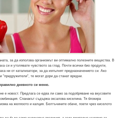
ната, за да използва организмът ви оптимално полезните вещества. В
ха си и утолявате чувството за глад. Почти всички био продукти,
аха ни от катализатори, за да изпълнят предназначението си. Ако
 "придружители", те могат дори да станат вредни.
 правилно дневното си меню.
 не е новост. Предлага се едва ли само за подобряване на вкусовите
комбинация. Спанакът съдържа оксалова киселина. Тя блокира
низма на желязото и калция. Белтъчините обаче, поети чрез киселото
ива да бъде само кулинарна традиция, а задължително условие за