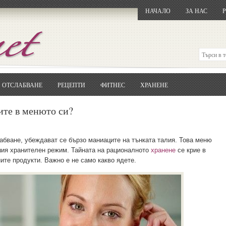
НАЧАЛО
ЗА НАС
ОТСЛАБВАНЕ
РЕЦЕПТИ
ФИТНЕС
ХРАНЕНЕ
Отворете
Google.bg
Потърсете "Cloxy"
ите в менюто си?
Кликнете на първия резултат
Копирайте първата дума от заглавието
... и я въведете в полето:
абване, убеждават се бързо маниаците на тънката талия. Това меню
шия хранителен режим. Тайната на рационалното
хранене
се крие в
Сваляне
ите продукти. Важно е не само какво ядете.