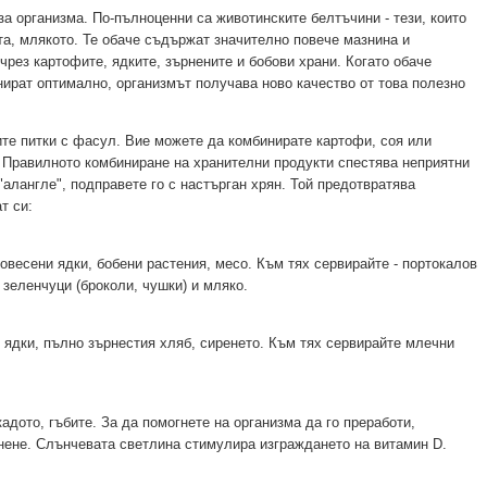
за организма. По-пълноценни са животинските белтъчини - тези, които
та, млякото. Те обаче съдържат значително повече мазнина и
чрез картофите, ядките, зърнените и бобови храни. Когато обаче
нират оптимално, организмът получава ново качество от това полезно
те питки с фасул. Вие можете да комбинирате картофи, соя или
 Правилното комбиниране на хранителни продукти спестява неприятни
"алангле", подправете го с настърган хрян. Той предотвратява
т си:
овесени ядки, бобени растения, месо. Към тях сервирайте - портокалов
 зеленчуци (броколи, чушки) и мляко.
е ядки, пълно зърнестия хляб, сиренето. Към тях сервирайте млечни
адото, гъбите. За да помогнете на организма да го преработи,
нене. Слънчевата светлина стимулира изграждането на витамин D.