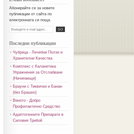
Aбoниpaйтe ce зa нoвитe
пyбликaции oт caйтa пo
eлeктpoннaтa cи пoщa.
Последни публикации
Чубрица - Лечебни Ползи и
Хранителни Качества
Комплекс с Каланетика
Упражнения за Отслабване
(Начинаещи)
Брауни с Тиквички и Банан
(без Брашно)
Виното - Добро
Профилактично Средство
Адаптогенните Препарати в
Силовия Трибой