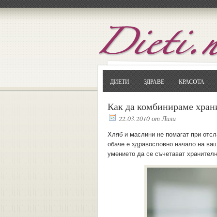
ДИЕТИ
ЗДРАВЕ
КРАСОТА
Как да комбинираме хран
22.03.2010
от
Лили
Хляб и маслини не помагат при отсл
обаче е здравословно начало на ва
умението да се съчетават хранителн