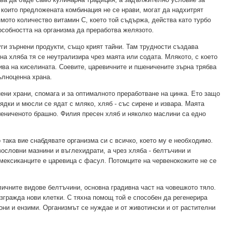
а които предложената комбинация не се нрави, могат да надхитрят
ямото количество витамин С, което той съдържа, действа като турбо
особността на организма да преработва желязото.
уги зърнени продукти, също крият тайни. Там трудности създава
на хляба тя се неутрализира чрез маята или содата. Млякото, с което
ва на киселината. Соевите, царевичните и пшеничените зърна трябва
ълноценна храна.
ени храни, спомага и за оптималното преработване на цинка. Ето защо
ядки и мюсли се ядат с мляко, хляб - със сирене и извара. Маята
шениченото брашно. Филия пресен хляб и няколко маслини са едно
 така вие снабдявате организма си с всичко, което му е необходимо.
ословни мазнини и въглехидрати, а чрез хляба - белтъчини и
мексиканците е царевица с фасул. Потомците на червенокожите не се
ичните видове белтъчини, основна градивна част на човешкото тяло.
изгражда нови клетки. С тяхна помощ той е способен да регенерира
они и ензими. Организмът се нуждае и от животински и от растителни