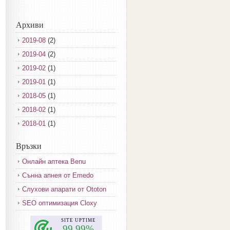
Архиви
2019-08
(2)
2019-04
(2)
2019-02
(1)
2019-01
(1)
2018-05
(1)
2018-02
(1)
2018-01
(1)
2017-12
(2)
Връзки
2017-11
(3)
Онлайн аптека Benu
2017-10
(3)
Сънна апнея от Emedo
2017-08
(3)
Слухови апарати от Ototon
2017-07
(1)
SEO оптимизация Cloxy
2017-06
(2)
2017-05
(4)