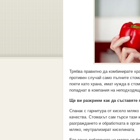
Трябва правилно да комбинирате хра
противен случай само пълните стома
поети като храна, имат нужда в стом
попаднат в компания на неподходящи
Ще ви разкрием как да съставяте
Спанак с гарнитура от кисело мляко
качества. Стомахът сам търси тази 
разграждането и обработката в орга
мляко, неутрализират киселината.
Ето защо добавянето на мляко не б