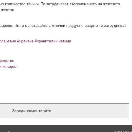
о количество танини. Те затрудняват възприемането на желязото.
а желязо.
ирене. Не ги съчетавайте с млечни продукти, защото те затрудняват
слабване
#хранене
#хранителни навици
редство
 и младост
Зареди коментарите