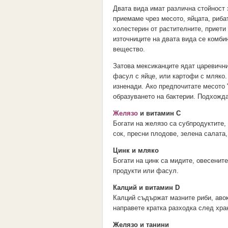
Двата вида имат различна стойност 
приемаме чрез месото, яйцата, риба
холестерин от растителните, приети 
източниците на двата вида се комби
вещество.
Затова мексиканците ядат царевични
фасул с яйце, или картофи с мляко.
изненади. Ако предпочитате месото 
образуването на бактерии. Подхожда
Желязо
и витамин С
Богати на желязо са субпродуктите, 
сок, пресни плодове, зелена салата,
Цинк и мляко
Богати на цинк са мидите, овесенит
продукти или фасул.
Калций и витамин D
Калций съдържат мазните риби, авок
направете кратка разходка след хра
Желязо и танини