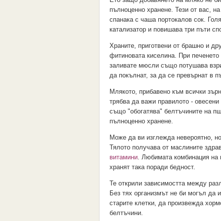
пълноценно хранене. Тези от вас, н
спанака с чаша портокалов сок. Гол
катализатор и повишава три пъти сп
Храните, приготвени от брашно и др
фитиновата киселина. При печенето 
заливате мюсли също потушава взри
да покълнат, за да се превърнат в п
Млякото, прибавено към всички зърн
трябва да важи правилото - овесени 
също "обогатява" белтъчините на п
пълноценно хранене.
Може да ви изглежда невероятно, но
Тялото получава от маслините здрав
витамини
. Любимата комбинация на 
хранят така поради бедност.
Те открили зависимостта между разл
Без тях организмът не би могъл да 
старите клетки, да произвежда хорм
белтъчини.