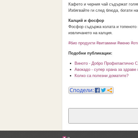
Кафето и черния чай съдържат голям
Избягвайте ги след блюда, богати н
Калций и фосфор
Фосфор съдържа колата и топеното с
извличането на калция.
#био продукти
#витамини
#меню
#от
Подобни публикации:
Виното - Добро Профилактично С
Авокадо - супер храна за здраве
Колко са полезни доматите?