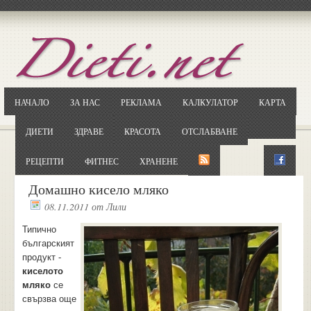
Отворете
Google.bg
Потърсете "Cloxy"
Кликнете на първия резултат
НАЧАЛО
ЗА НАС
РЕКЛАМА
КАЛКУЛАТОР
КАРТА
Копирайте първата дума от заглавието
... и я въведете в полето:
ДИЕТИ
ЗДРАВЕ
КРАСОТА
ОТСЛАБВАНЕ
Сваляне
РЕЦЕПТИ
ФИТНЕС
ХРАНЕНЕ
Домашно кисело мляко
08.11.2011
от
Лили
Типично
българският
продукт -
киселото
мляко
се
свързва още