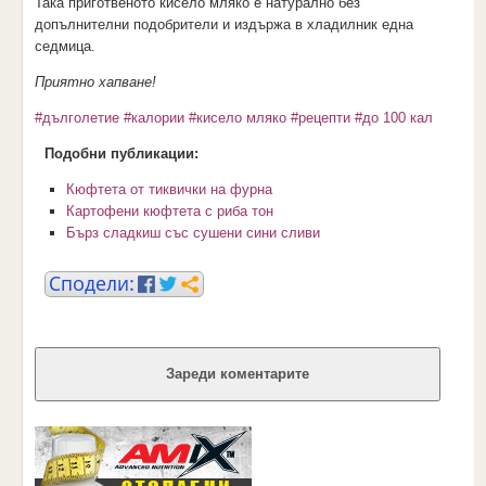
Така приготвеното кисело мляко е натурално без
допълнителни подобрители и издържа в хладилник една
седмица.
Приятно хапване!
#дълголетие
#калории
#кисело мляко
#рецепти
#до 100 кал
Подобни публикации:
Кюфтета от тиквички на фурна
Картофени кюфтета с риба тон
Бърз сладкиш със сушени сини сливи
Зареди коментарите