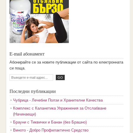
E-mail абонамент
Aбoниpaйтe ce зa нoвитe пyбликaции oт caйтa пo eлeктpoннaтa
cи пoщa.
Последни публикации
Чубрица - Лечебни Ползи и Хранителни Качества
Комплекс с Каланетика Упражнения за Отслабване
(Начинаещи)
Брауни с Тиквички и Банан (без Брашно)
Виното - Добро Профилактично Средство