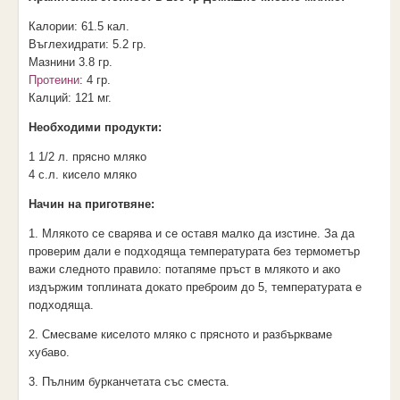
Калории:
61.5
кал.
Въглехидрати:
5.2 гр.
Мазнини
3.8 гр.
Протеини
:
4 гр.
Калций: 121 мг.
Необходими продукти:
1 1/2 л. прясно мляко
4 с.л. кисело мляко
Начин на приготвяне:
1. Млякото се сварява и се оставя малко да изстине. За да
проверим дали е подходяща температурата без термометър
важи следното правило: потапяме пръст в млякото и ако
издържим топлината докато преброим до 5, температурата е
подходяща.
2. Смесваме киселото мляко с прясното и разбъркваме
хубаво.
3. Пълним бурканчетата със сместа.