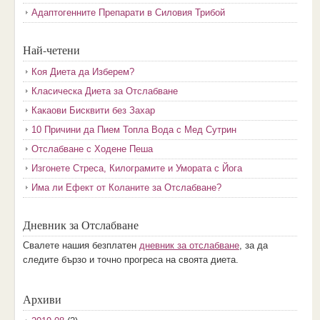
Адаптогенните Препарати в Силовия Трибой
Най-четени
Коя Диета да Изберем?
Класическа Диета за Отслабване
Какаови Бисквити без Захар
10 Причини да Пием Топла Вода с Мед Сутрин
Отслабване с Ходене Пеша
Изгонете Стреса, Килограмите и Умората с Йога
Има ли Ефект от Коланите за Отслабване?
Дневник за Отслабване
Свалете нашия безплатен
дневник за отслабване
, за да
следите бързо и точно прогреса на своята диета.
Архиви