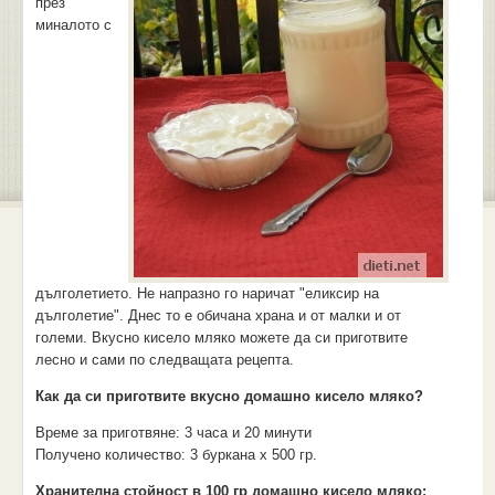
през
миналото с
дълголетието. Не напразно го наричат "еликсир на
дълголетие". Днес то е обичана храна и от малки и от
големи. Вкусно кисело мляко можете да си приготвите
лесно и сами по следващата рецепта.
Как да си приготвите вкусно
домашно кисело мляко
?
Време за приготвяне:
3 часа и 20 минути
Получено количество:
3 буркана х 500 гр.
Хранителна стойност в 100 гр домашно кисело мляко: