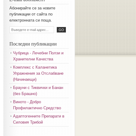
Aбoниpaйтe ce зa нoвитe
пyбликaции oт caйтa пo
eлeктpoннaтa cи пoщa.
Последни публикации
Чубрица - Лечебни Ползи и
Хранителни Качества
Комплекс с Каланетика
Упражнения за Отслабване
(Начинаещи)
Брауни с Тиквички и Банан
(без Брашно)
Виното - Добро
Профилактично Средство
Адаптогенните Препарати в
Силовия Трибой