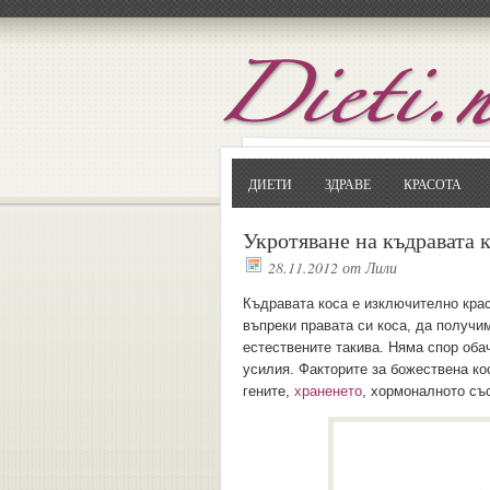
ДИЕТИ
ЗДРАВЕ
КРАСОТА
Укротяване на къдравата 
28.11.2012
от
Лили
Къдравата коса е изключително крас
въпреки правата си коса, да получим
естествените такива. Няма спор оба
усилия. Факторите за божествена кос
гените,
храненето
, хормоналното съ