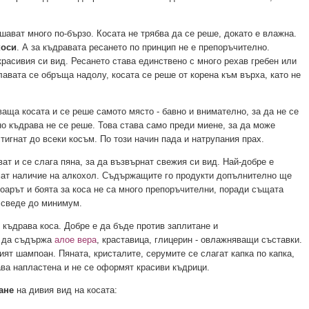
шават много по-бързо. Косата не трябва да се реше, докато е влажна.
коси
. А за къдравата ресането по принцип не е препоръчително.
красивия си вид. Ресането става единствено с много рехав гребен или
главата се обръща надолу, косата се реше от корена към върха, като не
ваща косата и се реше самото място - бавно и внимателно, за да не се
но къдрава не се реше. Това става само преди миене, за да може
тигнат до всеки косъм. По този начин пада и натрупания прах.
ат и се слага пяна, за да възвърнат свежия си вид. Най-добре е
ямат наличие на алкохол. Съдържащите го продукти допълнително ще
шоарът и боята за коса не са много препоръчителни, поради същата
 сведе до минимум.
 къдрава коса. Добре е да бъде против заплитане и
е да съдържа
алое вера
, краставица, глицерин - овлажняващи съставки.
ят шампоан. Пяната, кристалите, серумите се слагат капка по капка,
тава напластена и не се оформят красиви къдрици.
ане
на дивия вид на косата: