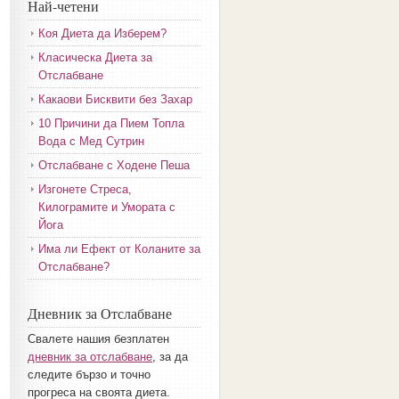
Най-четени
Коя Диета да Изберем?
Класическа Диета за
Отслабване
Какаови Бисквити без Захар
10 Причини да Пием Топла
Вода с Мед Сутрин
Отслабване с Ходене Пеша
Изгонете Стреса,
Килограмите и Умората с
Йога
Има ли Ефект от Коланите за
Отслабване?
Дневник за Отслабване
Свалете нашия безплатен
дневник за отслабване
, за да
следите бързо и точно
прогреса на своята диета.