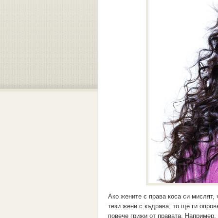
Ако жените с права коса си мислят, 
тези жени с къдрава, то ще ги опров
повече грижи от правата. Например,