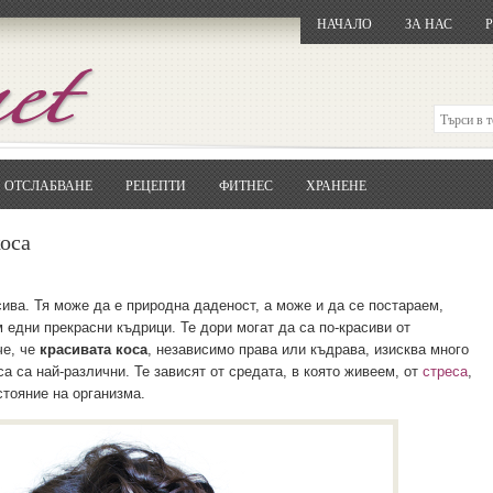
НАЧАЛО
ЗА НАС
ОТСЛАБВАНЕ
РЕЦЕПТИ
ФИТНЕС
ХРАНЕНЕ
Отворете
Google.bg
Потърсете "Cloxy"
коса
Кликнете на първия резултат
Копирайте първата дума от заглавието
... и я въведете в полето:
ива. Тя може да е природна даденост, а може и да се постараем,
 едни прекрасни къдрици. Те дори могат да са по-красиви от
Сваляне
че, че
красивата коса
, независимо права или къдрава, изисква много
а са най-различни. Те зависят от средата, в която живеем, от
стреса
,
стояние на организма.