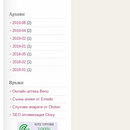
Архиви
2019-08
(2)
2019-04
(2)
2019-02
(1)
2019-01
(1)
2018-05
(1)
2018-02
(1)
2018-01
(1)
2017-12
(2)
Връзки
2017-11
(3)
Онлайн аптека Benu
2017-10
(3)
Сънна апнея от Emedo
2017-08
(3)
Слухови апарати от Ototon
2017-07
(1)
SEO оптимизация Cloxy
2017-06
(2)
2017-05
(4)