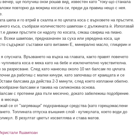
ш вечер, ще получиш онзи рошав вид, известен като "току-що станала
наложи повторно да мокриш косата си, преди да правиш нещо с нея.
е.
та шепа и го втрий в скалпа и по цялата коса с върховете на пръстите.
 много къса, съобрази количеството шампоан с дължината ѝ. Използвай
 т.е движи пръстите си надолу по косата, сякаш свириш на пиано.
и. Всеки шампоан, предназначен за суха или увредена коса, ще
сто съдържат съставки като витамин Е, минерално масло, глицерин и
 я спусната. Връзването на върха на главата, както правят повечето
е чупливата коса е мека като на бебе и изключително чувствителна.
 за разресване. След като нанесеш около 10 мл балсам по цялата
почни да работиш с малки кичури, като започваш от краищата и се
стави балсама да действа 2-3 минути, след което изплакни обилно.
кообразни балсами и такива на силиконова основа.
алсам с протеини два пъти месечно, докато забележиш подобрение.
 в месеца.
ржай се от "загряващи" подхранващи средства (като горещомаслени
ането. Топлината отпуска външния слой - кутикулата, което води до
оликул. В резултат цветът изсветлява и става матов.
#кристали
#шампоан