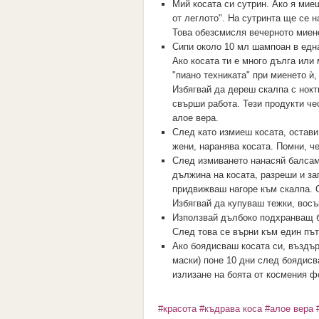
Мий косата си сутрин. Ако я мие
от леглото". На сутринта ще се 
Това обезсмисля вечерното миен
Сипи около 10 мл шампоан в една
Ако косата ти е много дълга или
"пиано техниката" при миенето ѝ,
Избягвай да дереш скалпа с нокт
свърши работа. Тези продукти че
алое вера.
След като измиеш косата, остави
жени, наранява косата. Помни, ч
След измиването нанасяй балсам
дължина на косата, разреши и за
придвижваш нагоре към скалпа. О
Избягвай да купуваш тежки, восъ
Използвай дълбоко подхранващ б
След това се върни към един път
Ако боядисваш косата си, въздъ
маски) поне 10 дни след боядисв
излизане на боята от космения ф
#красота
#къдрава коса
#алое вера