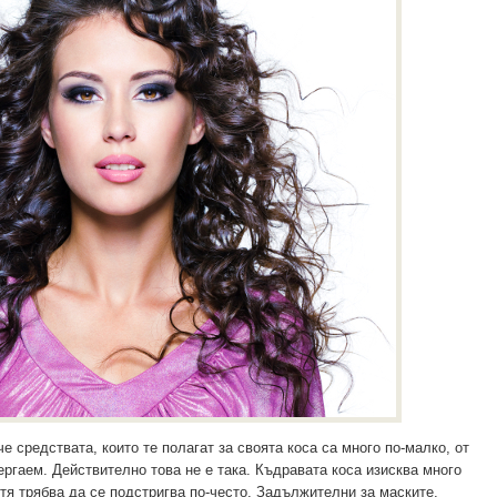
че средствата, които те полагат за своята коса са много по-малко, от
ергаем. Действително това не е така. Къдравата коса изисква много
 тя трябва да се подстригва по-често. Задължителни за маските,