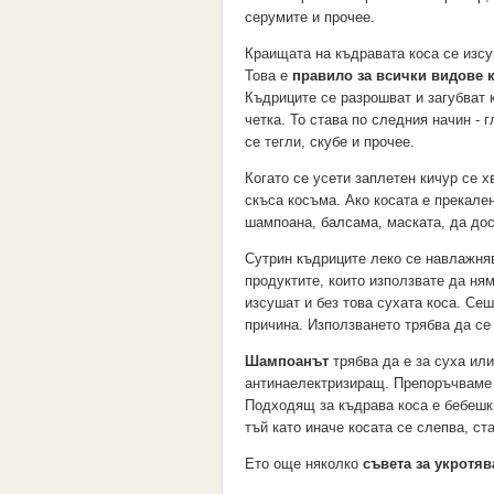
серумите и прочее.
Краищата на къдравата коса се изсу
Това е
правило за всички видове 
Къдриците се разрошват и загубват 
четка. То става по следния начин - 
се тегли, скубе и прочее.
Когато се усети заплетен кичур се х
скъса косъма. Ако косата е прекале
шампоана, балсама, маската, да дос
Сутрин къдриците леко се навлажняв
продуктите, които използвате да н
изсушат и без това сухата коса. Се
причина. Използването трябва да се
Шампоанът
трябва да е за суха или
антинаелектризиращ. Препоръчвам
Подходящ за къдрава коса е бебешки
тъй като иначе косата се слепва, с
Eто още няколко
съвета за укротяв