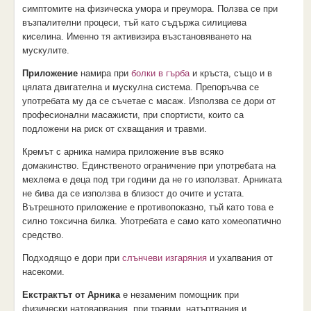
симптомите на физическа умора и преумора. Ползва се при
възпалителни процеси, тъй като съдържа силициева
киселина. Именно тя активизира възстановяването на
мускулите.
Приложение
намира при
болки в гърба
и кръста, също и в
цялата двигателна и мускулна система. Препоръчва се
употребата му да се съчетае с масаж. Използва се дори от
професионални масажисти, при спортисти, които са
подложени на риск от схващания и травми.
Кремът с арника намира приложение във всяко
домакинство. Единственото ограничение при употребата на
мехлема е деца под три години да не го използват. Арниката
не бива да се използва в близост до очите и устата.
Вътрешното приложение е противопоказно, тъй като това е
силно токсична билка. Употребата е само като хомеопатично
средство.
Подходящо е дори при
слънчеви изгаряния
и ухапвания от
насекоми.
Екстрактът от Арника
е незаменим помощник при
физически натоварвания, при травми, натъртвания и