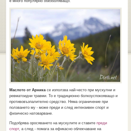
е много популярно обезболяващо.
Маслото от Арника
се използва най-често при мускулни и
ревматоидни травми. То е традиционно болкоуспокояващо и
противовъзпалително средство. Няма ограничение при
ползването му - може преди и след интензивен спорт и
физическо натоварване.
Подобрява оросяването на мускулите и ставите
преди
спорт
, а след - помага за ефикасно облекчаване на