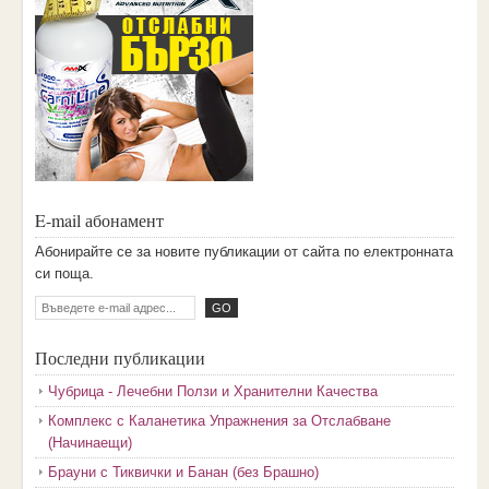
E-mail абонамент
Aбoниpaйтe ce зa нoвитe пyбликaции oт caйтa пo eлeктpoннaтa
cи пoщa.
Последни публикации
Чубрица - Лечебни Ползи и Хранителни Качества
Комплекс с Каланетика Упражнения за Отслабване
(Начинаещи)
Брауни с Тиквички и Банан (без Брашно)