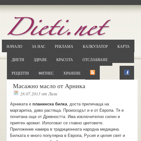
Отворете
Google.bg
Потърсете "Cloxy"
Кликнете на първия резултат
НАЧАЛО
ЗА НАС
РЕКЛАМА
КАЛКУЛАТОР
КАРТА
Копирайте първата дума от заглавието
... и я въведете в полето:
ДИЕТИ
ЗДРАВЕ
КРАСОТА
ОТСЛАБВАНЕ
Сваляне
РЕЦЕПТИ
ФИТНЕС
ХРАНЕНЕ
Масажно масло от Арника
28.07.2013
от
Лили
Арниката е
планинска билка
, доста приличаща на
маргаритка, диво растяща. Произходът и е от Европа. Тя е
почитана още от Древността. Има изключително силен и
приятен аромат. Използват се главно цветовете.
Приложение намира в традиционната народна медицина.
Билката е много популярна в Европа, Русия и целия свят и