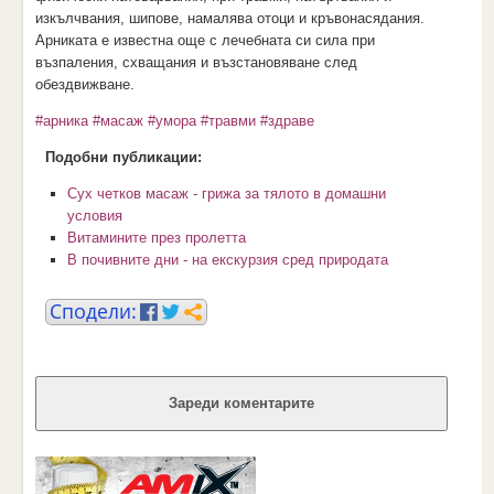
изкълчвания, шипове, намалява отоци и кръвонасядания.
Арниката е известна още с лечебната си сила при
възпаления, схващания и възстановяване след
обездвижване.
#арника
#масаж
#умора
#травми
#здраве
Подобни публикации:
Сух четков масаж - грижа за тялото в домашни
условия
Витамините през пролетта
В почивните дни - на екскурзия сред природата
Зареди коментарите