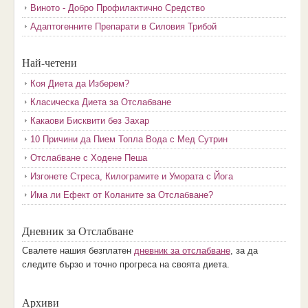
Виното - Добро Профилактично Средство
Адаптогенните Препарати в Силовия Трибой
Най-четени
Коя Диета да Изберем?
Класическа Диета за Отслабване
Какаови Бисквити без Захар
10 Причини да Пием Топла Вода с Мед Сутрин
Отслабване с Ходене Пеша
Изгонете Стреса, Килограмите и Умората с Йога
Има ли Ефект от Коланите за Отслабване?
Дневник за Отслабване
Свалете нашия безплатен
дневник за отслабване
, за да
следите бързо и точно прогреса на своята диета.
Архиви