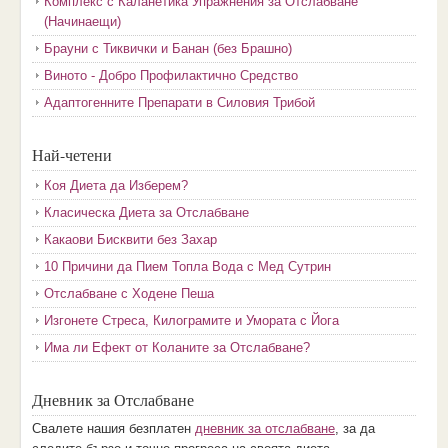
Комплекс с Каланетика Упражнения за Отслабване
(Начинаещи)
Брауни с Тиквички и Банан (без Брашно)
Виното - Добро Профилактично Средство
Адаптогенните Препарати в Силовия Трибой
Най-четени
Коя Диета да Изберем?
Класическа Диета за Отслабване
Какаови Бисквити без Захар
10 Причини да Пием Топла Вода с Мед Сутрин
Отслабване с Ходене Пеша
Изгонете Стреса, Килограмите и Умората с Йога
Има ли Ефект от Коланите за Отслабване?
Дневник за Отслабване
Свалете нашия безплатен
дневник за отслабване
, за да