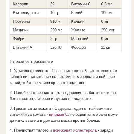
Калории
39
Витамин С
6.6 мг
Въглехидрати
10 гр
Калий
190 мг
Протеини
910 мг
Калций
6 мг
Мазнини
250 мг
Желязо
250 мкг
Фибри
2 гр
Магнезий
9 мг
Витамин А
326 IU
Фосфор
11 мг
5 ползи от прасковите
1. Удължават живота - Прасковите ще забавят старостта с
високо си съдържание на витамини, минерали и най-вече
калий, който регулира кръвното налягане.
2. Подобряват зрението - Благодарение на богатството на
бета-каротен, ликопен и лутеин в плодовете.
3. Грижат се за кожата - Съдържат един от най-важните
витамини за кожата -
витамин С
, но освен като храна може
да използвате и в домашни маски против бръчки.
4. Пречистват тялото и
понижават холестерола
- заради