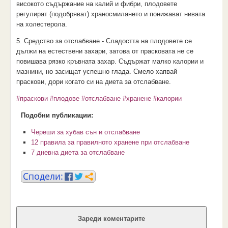
високото съдържание на калий и фибри, плодовете
регулират (подобряват) храносмилането и понижават нивата
на холестерола.
5. Средство за отслабване - Сладостта на плодовете се
дължи на естествени захари, затова от прасковата не се
повишава рязко кръвната захар. Съдържат малко калории и
мазнини, но засищат успешно глада. Смело хапвай
праскови, дори когато си на диета за отслабване.
#праскови
#плодове
#отслабване
#хранене
#калории
Подобни публикации:
Череши за хубав сън и отслабване
12 правила за правилното хранене при отслабване
7 дневна диета за отслабване
Зареди коментарите