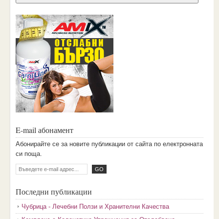
E-mail абонамент
Aбoниpaйтe ce зa нoвитe пyбликaции oт caйтa пo eлeктpoннaтa
cи пoщa.
Последни публикации
Чубрица - Лечебни Ползи и Хранителни Качества