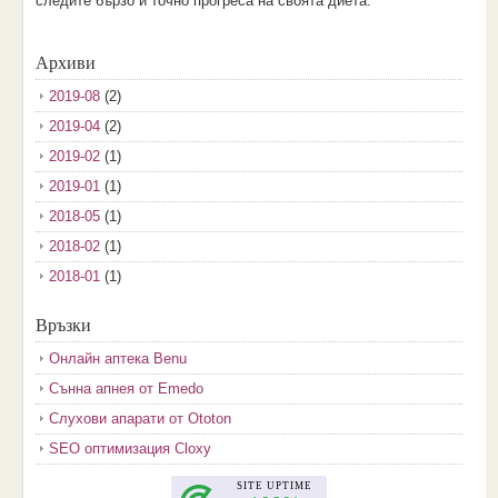
следите бързо и точно прогреса на своята диета.
Архиви
2019-08
(2)
2019-04
(2)
2019-02
(1)
2019-01
(1)
2018-05
(1)
2018-02
(1)
2018-01
(1)
2017-12
(2)
Връзки
2017-11
(3)
Онлайн аптека Benu
2017-10
(3)
Сънна апнея от Emedo
2017-08
(3)
Слухови апарати от Ototon
2017-07
(1)
SEO оптимизация Cloxy
2017-06
(2)
2017-05
(4)