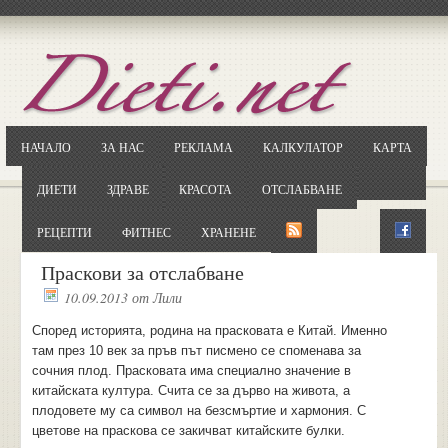
Отворете
Google.bg
Потърсете "Cloxy"
Кликнете на първия резултат
НАЧАЛО
ЗА НАС
РЕКЛАМА
КАЛКУЛАТОР
КАРТА
Копирайте първата дума от заглавието
... и я въведете в полето:
ДИЕТИ
ЗДРАВЕ
КРАСОТА
ОТСЛАБВАНЕ
Сваляне
РЕЦЕПТИ
ФИТНЕС
ХРАНЕНЕ
Праскови за отслабване
10.09.2013
от
Лили
Според историята, родина на прасковата е Китай. Именно
там през 10 век за пръв път писмено се споменава за
сочния плод. Прасковата има специално значение в
китайската култура. Счита се за дърво на живота, а
плодовете му са символ на безсмъртие и хармония. С
цветове на праскова се закичват китайските булки.