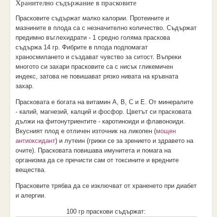
Хранително съдържание в прасковите
Прасковите съдържат малко калории. Протеините и
мазнините в плода са с незначително количество. Съдържат
предимно въглехидрати - 1 средно голяма праскова
съдържа 14 гр. Фибрите в плода подпомагат
храносмилането и създават чувство за ситост. Въпреки
многото си захари прасковите са с нисък гликемичен
индекс, затова не повишават рязко нивата на кръвната
захар.
Прасковата е богата на витамин А, В, С и Е. От минералите
- калий, магнезий, калций и фосфор. Цветът си прасковата
дължи на фитонутриентите - каротиноиди и флавоноиди.
Вкусният плод е отличен източник на ликопен (
мощен
антиоксидант
) и лутеин (грижи се за зрението и здравето на
очите). Прасковата повишава имунитета и помага на
организма да се пречисти сам от токсините и вредните
вещества.
Прасковите трябва да се изключват от храненето при диабет
и алергии.
100 гр праскови съдържат: