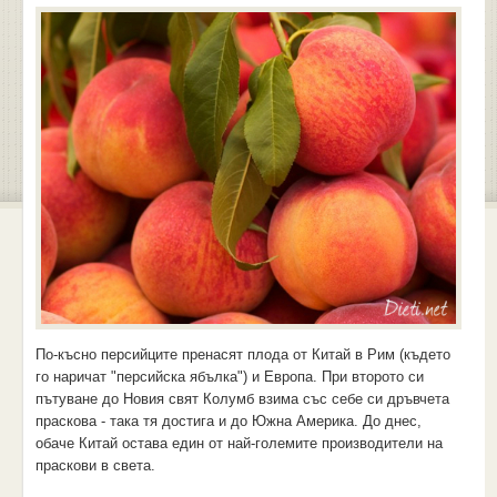
По-късно персийците пренасят плода от Китай в Рим (където
го наричат "персийска ябълка") и Европа. При второто си
пътуване до Новия свят Колумб взима със себе си дръвчета
праскова - така тя достига и до Южна Америка. До днес,
обаче Китай остава един от най-големите производители на
праскови в света.