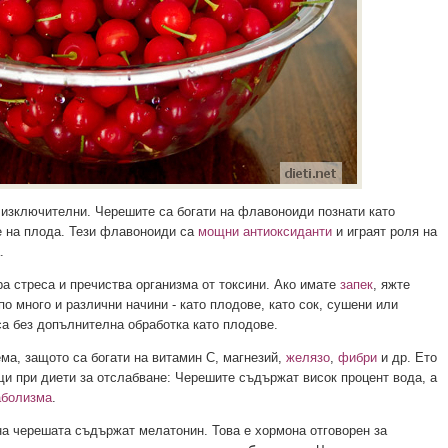
 изключителни. Черешите са богати на флавоноиди познати като
е на плода. Тези флавоноиди са
мощни антиоксиданти
и играят роля на
.
а стреса и пречиства организма от токсини. Ако имате
запек
, яжте
о много и различни начини - като плодове, като сок, сушени или
са без допълнителна обработка като плодове.
ма, защото са богати на витамин С, магнезий,
желязо
,
фибри
и др. Ето
и при диети за отслабване: Черешите съдържат висок процент вода, а
аболизма
.
на черешата съдържат мелатонин. Това е хормона отговорен за