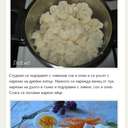
Студени се подправят с лимонов сок и олио и се ръсят с
нарязан на дребно копър. Наоколо се нарежда венец от лук,
нарязан на дълго и тънко и подправен с лимон, сол и олио.
Слага се половин варено яйце.