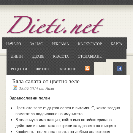
Отворете
Google.bg
Потърсете "Cloxy"
Кликнете на първия резултат
НАЧАЛО
ЗА НАС
РЕКЛАМА
КАЛКУЛАТОР
КАРТА
Копирайте първата дума от заглавието
... и я въведете в полето:
ДИЕТИ
ЗДРАВЕ
КРАСОТА
ОТСЛАБВАНЕ
Сваляне
РЕЦЕПТИ
ФИТНЕС
ХРАНЕНЕ
Бяла салата от цветно зеле
28.09.2014
от
Лили
Здравословни ползи
Цветното зеле съдържа селен и витамин С, които заедно
помагат за подсилване на имунитета.
В зеленчука има алицин, който има антибактериално
действие и също така се грижи за здравето на сърцето.
Карфиолът поддържа нивата на добрия холестерол.