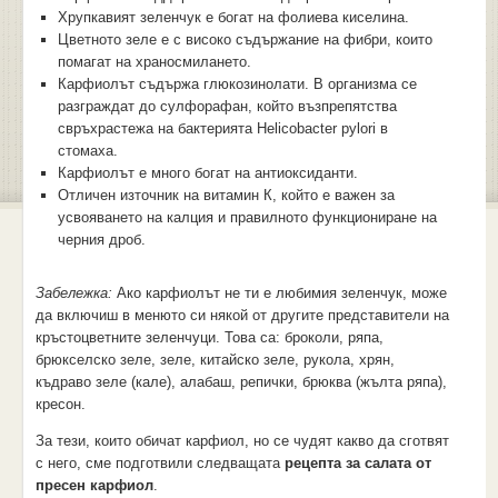
Хрупкавият зеленчук е богат на фолиева киселина.
Цветното зеле е с високо съдържание на фибри, които
помагат на храносмилането.
Карфиолът съдържа глюкозинолати. В организма се
разграждат до сулфорафан, който възпрепятства
свръхрастежа на бактерията Helicobacter pylori в
стомаха.
Карфиолът е много богат на антиоксиданти.
Отличен източник на витамин К, който е важен за
усвояването на калция и правилното функциониране на
черния дроб.
Забележка:
Ако карфиолът не ти е любимия зеленчук, може
да включиш в менюто си някой от другите представители на
кръстоцветните зеленчуци. Това са: броколи, ряпа,
брюкселско зеле, зеле, китайско зеле, рукола, хрян,
къдраво зеле (кале), алабаш, репички, брюква (жълта ряпа),
кресон.
За тези, които обичат карфиол, но се чудят какво да сготвят
с него, сме подготвили следващата
рецепта за салата от
пресен карфиол
.