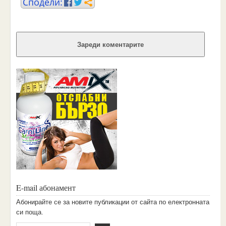
Зареди коментарите
E-mail абонамент
Aбoниpaйтe ce зa нoвитe пyбликaции oт caйтa пo eлeктpoннaтa
cи пoщa.