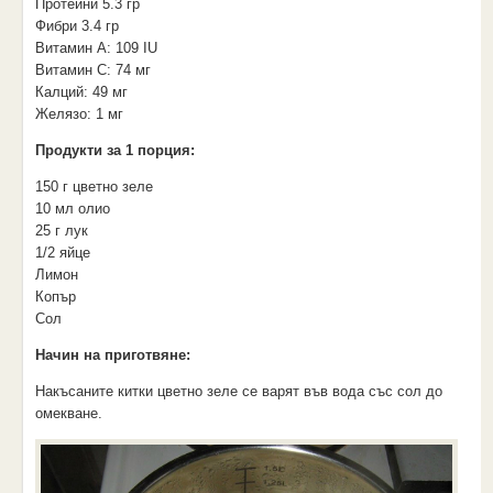
Протеини
5.3 гр
Фибри
3.4 гр
Витамин А: 109 IU
Витамин С: 74 мг
Калций: 49 мг
Желязо: 1 мг
Продукти за
1 порция
:
150 г цветно зеле
10 мл олио
25 г лук
1/2 яйце
Лимон
Копър
Сол
Начин на приготвяне:
Накъсаните китки цветно зеле се варят във вода със сол до
омекване.