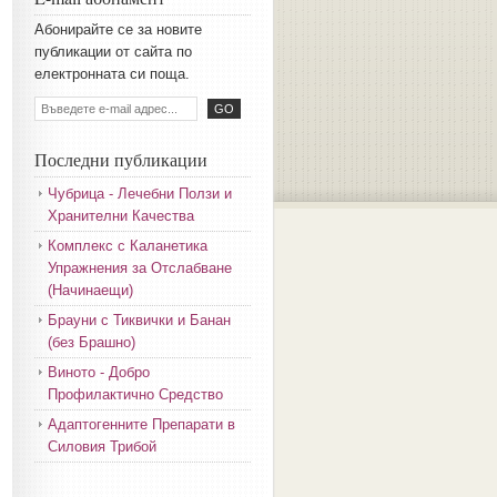
Aбoниpaйтe ce зa нoвитe
пyбликaции oт caйтa пo
eлeктpoннaтa cи пoщa.
Последни публикации
Чубрица - Лечебни Ползи и
Хранителни Качества
Комплекс с Каланетика
Упражнения за Отслабване
(Начинаещи)
Брауни с Тиквички и Банан
(без Брашно)
Виното - Добро
Профилактично Средство
Адаптогенните Препарати в
Силовия Трибой