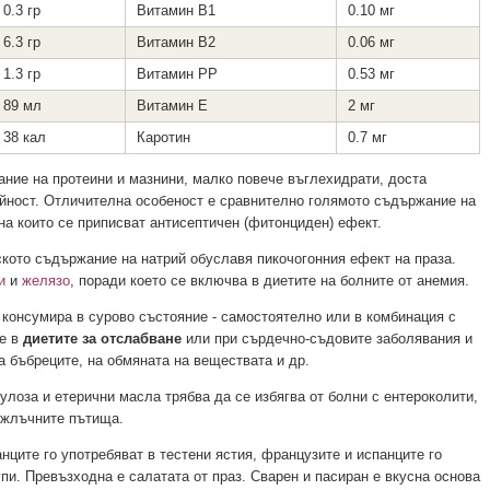
0.3 гр
Витамин В1
0.10 мг
6.3 гр
Витамин В2
0.06 мг
1.3 гр
Витамин РР
0.53 мг
89 мл
Витамин Е
2 мг
38 кал
Каротин
0.7 мг
ние на протеини и мазнини, малко повече въглехидрати, доста
ойност. Отличителна особеност е сравнително голямото съдържание на
а които се приписват антисептичен (фитонциден) ефект.
кото съдържание на натрий обуславя пикочогонния ефект на праза.
и
и
желязо
, поради което се включва в диетите на болните от анемия.
е консумира в сурово състояние - самостоятелно или в комбинация с
ие в
диетите за отслабване
или при сърдечно-съдовите заболявания и
а бъбреците, на обмяната на веществата и др.
лоза и етерични масла трябва да се избягва от болни с ентероколити,
 жлъчните пътища.
нците го употребяват в тестени ястия, французите и испанците го
упи. Превъзходна е салатата от праз. Сварен и пасиран е вкусна основа