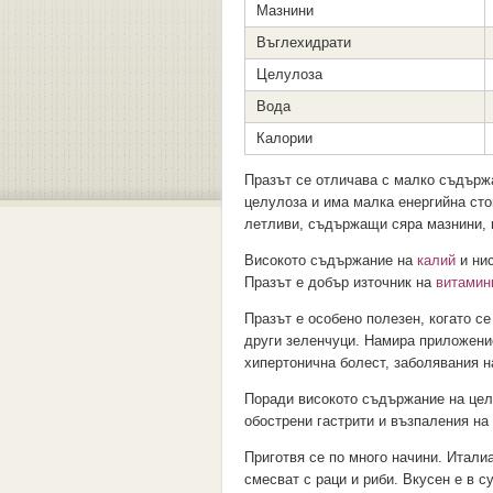
Мазнини
Въглехидрати
Целулоза
Вода
Калории
Празът се отличава с малко съдържа
целулоза и има малка енергийна ст
летливи, съдържащи сяра мазнини, н
Високото съдържание на
калий
и нис
Празът е добър източник на
витамин
Празът е особено полезен, когато с
други зеленчуци. Намира приложен
хипертонична болест, заболявания н
Поради високото съдържание на целу
обострени гастрити и възпаления на
Приготвя се по много начини. Италиа
смесват с раци и риби. Вкусен е в с