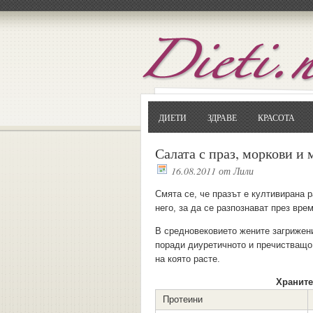
ДИЕТИ
ЗДРАВЕ
КРАСОТА
Салата с праз, моркови и
16.08.2011
от
Лили
Смята се, че празът е култивирана р
него, за да се разпознават през вре
В средновековието жените загрижени
поради диуретичното и пречистващо 
на която расте.
Храните
Протеини