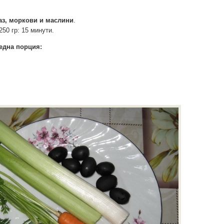
аз, моркови и маслини
.
250 гр
:
15 минути.
една порция: