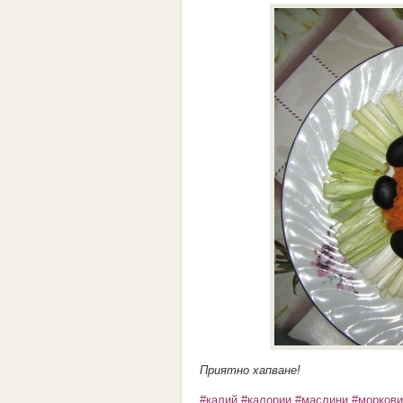
Приятно хапване!
#калий
#калории
#маслини
#моркови