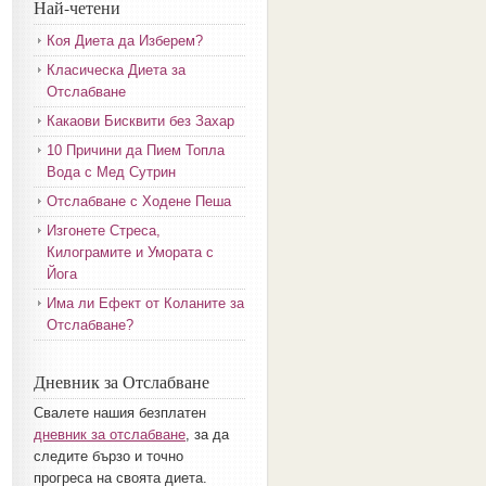
Най-четени
Коя Диета да Изберем?
Класическа Диета за
Отслабване
Какаови Бисквити без Захар
10 Причини да Пием Топла
Вода с Мед Сутрин
Отслабване с Ходене Пеша
Изгонете Стреса,
Килограмите и Умората с
Йога
Има ли Ефект от Коланите за
Отслабване?
Дневник за Отслабване
Свалете нашия безплатен
дневник за отслабване
, за да
следите бързо и точно
прогреса на своята диета.