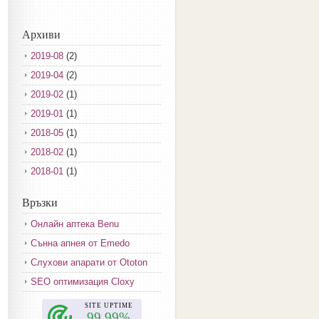
Архиви
2019-08
(2)
2019-04
(2)
2019-02
(1)
2019-01
(1)
2018-05
(1)
2018-02
(1)
2018-01
(1)
2017-12
(2)
Връзки
2017-11
(3)
Онлайн аптека Benu
2017-10
(3)
Сънна апнея от Emedo
2017-08
(3)
Слухови апарати от Ototon
2017-07
(1)
SEO оптимизация Cloxy
2017-06
(2)
2017-05
(4)