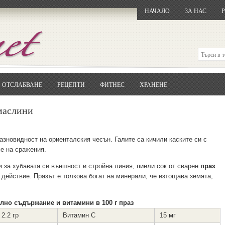
НАЧАЛО
ЗА НАС
ОТСЛАБВАНЕ
РЕЦЕПТИ
ФИТНЕС
ХРАНЕНЕ
Отворете
Google.bg
Потърсете "Cloxy"
 маслини
Кликнете на първия резултат
Копирайте първата дума от заглавието
... и я въведете в полето:
азновидност на ориенталския чесън. Галите са кичили каските си с
ме на сражения.
Сваляне
 за хубавата си външност и стройна линия, пиели сок от сварен
праз
действие. Празът е толкова богат на минерали, че изтощава земята,
лно съдържание и витамини в 100 г праз
2.2 гр
Витамин С
15 мг