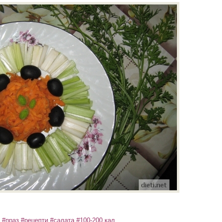
#праз
#рецепти
#салата
#100-200 кал