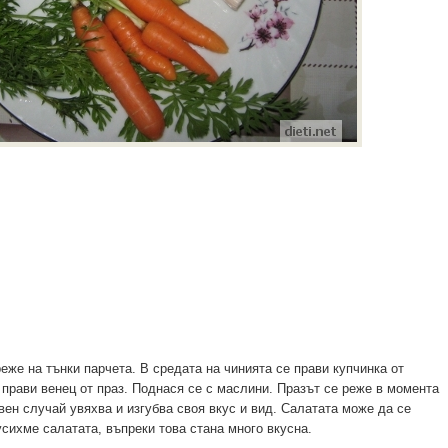
еже на тънки парчета. В средата на чинията се прави купчинка от
 прави венец от праз. Поднася се с маслини. Празът се реже в момента
вен случай увяхва и изгубва своя вкус и вид. Салатата може да се
усихме салатата, въпреки това стана много вкусна.