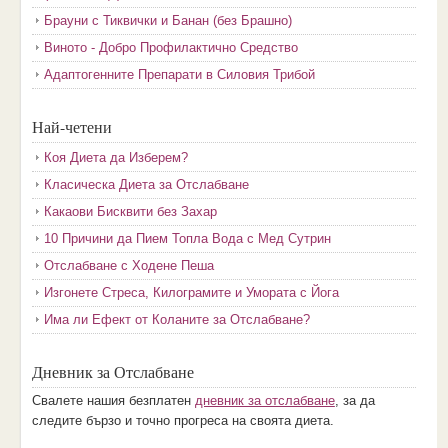
Брауни с Тиквички и Банан (без Брашно)
Виното - Добро Профилактично Средство
Адаптогенните Препарати в Силовия Трибой
Най-четени
Коя Диета да Изберем?
Класическа Диета за Отслабване
Какаови Бисквити без Захар
10 Причини да Пием Топла Вода с Мед Сутрин
Отслабване с Ходене Пеша
Изгонете Стреса, Килограмите и Умората с Йога
Има ли Ефект от Коланите за Отслабване?
Дневник за Отслабване
Свалете нашия безплатен
дневник за отслабване
, за да
следите бързо и точно прогреса на своята диета.