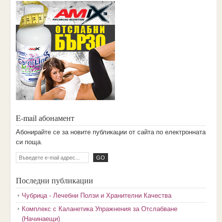
E-mail абонамент
Aбoниpaйтe ce зa нoвитe пyбликaции oт caйтa пo eлeктpoннaтa
cи пoщa.
Последни публикации
Чубрица - Лечебни Ползи и Хранителни Качества
Комплекс с Каланетика Упражнения за Отслабване
(Начинаещи)