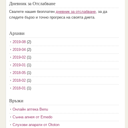
Дневник за Отслабване
Свалете нашия безплатен
дневник за отслабване
, за да
следите бързо и точно прогреса на своята диета.
Архиви
2019-08
(2)
2019-04
(2)
2019-02
(1)
2019-01
(1)
2018-05
(1)
2018-02
(1)
2018-01
(1)
2017-12
(2)
Връзки
2017-11
(3)
Онлайн аптека Benu
2017-10
(3)
Сънна апнея от Emedo
2017-08
(3)
Слухови апарати от Ototon
2017-07
(1)