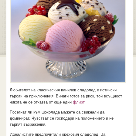
Любителят на класическия ванилов сладолед e истински
търсач на приключения. Винаги готов за риск, той всъщност
никога не се отказва от още един
флирт
.
Посегнат ли към шоколада мъжете са свикнали да
доминират. Чувстват се господари на положението и не
търпят възражения.
Идеалистите предпочитали ореховия сладолед. За