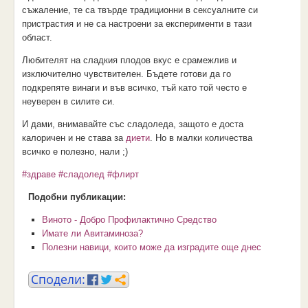
съжаление, те са твърде традиционни в сексуалните си
пристрастия и не са настроени за експерименти в тази
област.
Любителят на сладкия плодов вкус е срамежлив и
изключително чувствителен. Бъдете готови да го
подкрепяте винаги и във всичко, тъй като той често е
неуверен в силите си.
И дами, внимавайте със сладоледа, защото е доста
калоричен и не става за
диети
. Но в малки количества
всичко е полезно, нали ;)
#здраве
#сладолед
#флирт
Подобни публикации:
Виното - Добро Профилактично Средство
Имате ли Авитаминоза?
Полезни навици, които може да изградите още днес