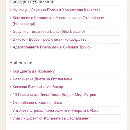
Последни публикации
Чубрица - Лечебни Ползи и Хранителни Качества
Комплекс с Каланетика Упражнения за Отслабване
(Начинаещи)
Брауни с Тиквички и Банан (без Брашно)
Виното - Добро Профилактично Средство
Адаптогенните Препарати в Силовия Трибой
Най-четени
Коя Диета да Изберем?
Класическа Диета за Отслабване
Какаови Бисквити без Захар
10 Причини да Пием Топла Вода с Мед Сутрин
Отслабване с Ходене Пеша
Изгонете Стреса, Килограмите и Умората с Йога
Има ли Ефект от Коланите за Отслабване?