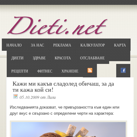
Отворете
Google.bg
Потърсете "Cloxy"
Кликнете на първия резултат
НАЧАЛО
ЗА НАС
РЕКЛАМА
КАЛКУЛАТОР
КАРТА
Копирайте първата дума от заглавието
... и я въведете в полето:
ДИЕТИ
ЗДРАВЕ
КРАСОТА
ОТСЛАБВАНЕ
Сваляне
РЕЦЕПТИ
ФИТНЕС
ХРАНЕНЕ
Кажи ми какъв сладолед обичаш, за да
ти кажа кой си!
05.10.2009
от
Лили
Изследванията доказват, че привързаността към един или
друг вкус е свързано с определени черти на характера: