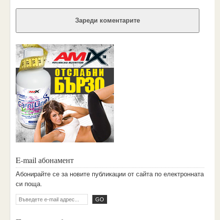
Зареди коментарите
E-mail абонамент
Aбoниpaйтe ce зa нoвитe пyбликaции oт caйтa пo eлeктpoннaтa
cи пoщa.