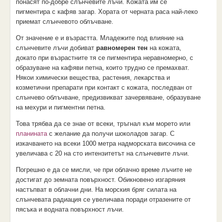
понасят по-добре слънчевите лъчи. Кожата им се
пигментира с кафяв загар. Хората от черната раса най-леко
приемат слънчевото облъчване.
От значение е и възрастта. Младежите под влияние на
слънчевите лъчи добиват
равномерен тен
на кожата,
докато при възрастните тя се пигментира неравномерно, с
образуване на кафяви петна, които трудно се премахват.
Някои химически вещества, растения, лекарства и
козметични препарати при контакт с кожата, последван от
слънчево облъчване, предизвикват зачервяване, образуване
на мехури и пигментни петна.
Това трябва да се знае от всеки, тръгнал към морето или
планината
с желание да получи шоколадов загар. С
изкачването на всеки 1000 метра надморската височина се
увеличава с 20 на сто интензитетът на слънчевите лъчи.
Погрешно е да се мисли, че при облачно време лъчите не
достигат до земната повърхност. Обикновено изгаряния
настъпват в облачни дни. На морския бряг силата на
слънчевата радиация се увеличава поради отразените от
пясъка и водната повърхност лъчи.