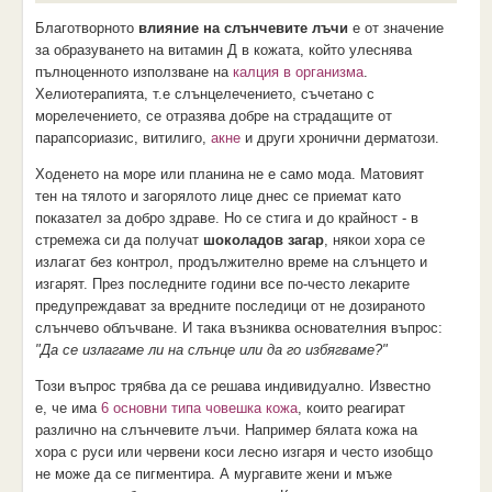
Благотворното
влияние на слънчевите лъчи
е от значение
за образуването на витамин Д в кожата, който улеснява
пълноценното използване на
калция в организма
.
Хелиотерапията, т.е слънцелечението, съчетано с
морелечението, се отразява добре на страдащите от
парапсориазис, витилиго,
акне
и други хронични дерматози.
Ходенето на море или планина не е само мода. Матовият
тен на тялото и загорялото лице днес се приемат като
показател за добро здраве. Но се стига и до крайност - в
стремежа си да получат
шоколадов загар
, някои хора се
излагат без контрол, продължително време на слънцето и
изгарят. През последните години все по-често лекарите
предупреждават за вредните последици от не дозираното
слънчево облъчване. И така възниква основателния въпрос:
"Да се излагаме ли на слънце или да го избягваме?"
Този въпрос трябва да се решава индивидуално. Известно
е, че има
6 основни типа човешка кожа
, които реагират
различно на слънчевите лъчи. Например бялата кожа на
хора с руси или червени коси лесно изгаря и често изобщо
не може да се пигментира. А мургавите жени и мъже