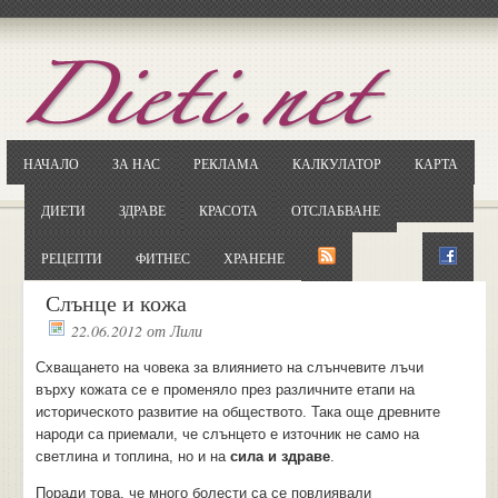
Отворете
Google.bg
Потърсете "Cloxy"
Кликнете на първия резултат
НАЧАЛО
ЗА НАС
РЕКЛАМА
КАЛКУЛАТОР
КАРТА
Копирайте първата дума от заглавието
... и я въведете в полето:
ДИЕТИ
ЗДРАВЕ
КРАСОТА
ОТСЛАБВАНЕ
Сваляне
РЕЦЕПТИ
ФИТНЕС
ХРАНЕНЕ
Слънце и кожа
22.06.2012
от
Лили
Схващането на човека за влиянието на слънчевите лъчи
върху кожата се е променяло през различните етапи на
историческото развитие на обществото. Така още древните
народи са приемали, че слънцето е източник не само на
светлина и топлина, но и на
сила и здраве
.
Поради това, че много болести са се повлиявали