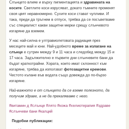
Слънцето влияе и върху пигментацията и
здравината на
косите
. Светлите коси изрусяват, докато тъмните променят
своя цвят неравномерно. Сухите коси стават чупливи. И
така, преди да тръгнем в отпуск, трябва да се посъветваме
със специалист какви защитни мерки срещу слънчевото
изгаряне да вземем.
У нас най-силна е ултравиолетовата радиация през
месеците май и юни. Най-удобното
време за излагане на
слънце
е сутрин между 9 и 11 часа и следобед между 15 и
17 часа. Задължително е първите дни слънчевите бани да
бъдат краткотрайни. Хората, които имат склонност към
изгаряне, трябва да използват
фотозащитни кремове
.
Честото къпане във водата също довежда до по-бързо
изгаряне.
Най-важното е от слънцето да се вземе полезното, да
получим здраве, а не да прекаляваме с него.
#витамин д
#слънце
#лято
#кожа
#хелиотерапия
#здраве
#слънчеви бани
#калций
Подобни публикации: