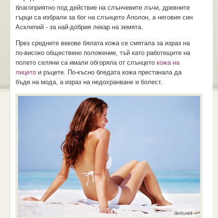
благоприятно под действие на слънчевите лъчи, древните
гърци са избрали за бог на слънцето Аполон, а неговия син
Асклепий - за най-добрия лекар на земята.
През средните векове бялата кожа се смятала за израз на
по-високо обществено положение, тъй като работещите на
полето селяни са имали обгоряла от слънцето
кожа на
лицето
и ръцете. По-късно бледата кожа престанала да
бъде на мода, а израз на недохранване и болест.