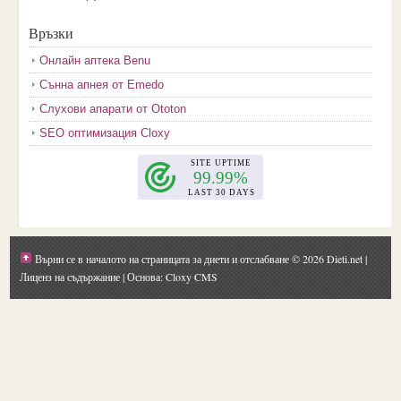
2017-12
(2)
Връзки
2017-11
(3)
Онлайн аптека Benu
2017-10
(3)
Сънна апнея от Emedo
2017-08
(3)
Слухови апарати от Ototon
2017-07
(1)
SEO оптимизация Cloxy
2017-06
(2)
2017-05
(4)
2017-04
(4)
2017-03
(5)
2017-02
(2)
Върни се в началото на страницата за диети и отслабване
© 2026 Dieti.net |
2017-01
(1)
Лиценз на съдържание
| Основа: Cloxy CMS
2016-09
(1)
2016-08
(1)
2016-07
(1)
2016-06
(1)
2016-05
(1)