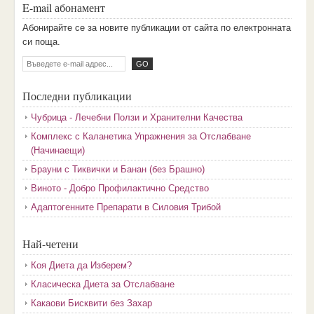
E-mail абонамент
Aбoниpaйтe ce зa нoвитe пyбликaции oт caйтa пo eлeктpoннaтa
cи пoщa.
Последни публикации
Чубрица - Лечебни Ползи и Хранителни Качества
Комплекс с Каланетика Упражнения за Отслабване
(Начинаещи)
Брауни с Тиквички и Банан (без Брашно)
Виното - Добро Профилактично Средство
Адаптогенните Препарати в Силовия Трибой
Най-четени
Коя Диета да Изберем?
Класическа Диета за Отслабване
Какаови Бисквити без Захар